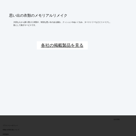
思い出の衣類のメモリアルリメイク
大切な人から譲り受けた衣類や、特別な思い出のある服を、クッションやぬいぐるみ、タペストリーなどにリメイクし、
形として残すサービスです。
各社の掲載製品を見る
会社情報
​プライバシーポリシー
​情報の外部伝達について
利用規約