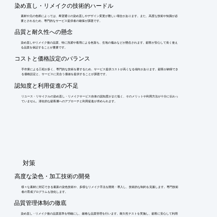
染め直し・リメイクの技術的ハードル
素材や元の色柄によっては、希望通りの染め直しやデザイン変更が難しい場合があります。また、高度な技術や知識が必
要とされるため、専門的なサービス提供者の確保が課題です。
品質と耐久性への懸念
染め直しやリメイク後の品質、特に洗濯や着用による色落ち、生地の傷みなどが懸念されます。顧客が安心して長く使え
る品質を保証することが重要です。
コストと価格設定のバランス
手作業による工程が多く、専門的な技術を要するため、サービス提供コストが高くなる傾向があります。顧客が納得でき
る価格設定と、サービスに見合う価値を提供することが課題です。
認知度と利用促進の不足
リユース・リサイクルの染め直し・リメイクサービス自体の認知度がまだ低く、そのメリットや利用方法が十分に伝わっ
ていません。潜在的な顧客層へのアプローチと利用促進が求められます。
​対策
高度な染色・加工技術の開発
様々な素材に対応できる最新の染色技術や、多様なリメイク手法を開発・導入し、技術的な制約を克服します。専門技術
者の育成プログラムも強化します。
品質管理体制の徹底
染め直し・リメイク後の品質基準を明確にし、厳格な品質管理を行います。耐久性テストを実施し、顧客に安心して利用