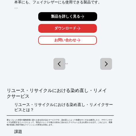
本革にも、フェイクレザーにも使用できる製品です。

【特徴】

製品を詳しく見る
○保護・ツヤ出し

○柔軟・長持ち

○汚れ落とし

ダウンロード
詳しくはお問い合わせ、またはカタログをダウンロードしてくだ
お問い合わせ
さい。
1 / 1
リユース・リサイクルにおける染め直し・リメイ
クサービス
リユース・リサイクルにおける染め直し・リメイクサー
ビスとは？
着なくなった衣類や服飾雑貨に新たな命を吹き込むサービスです。染め直しによって色褪せやくすみを解消したり、デザインやサ
イズを変更するリメイクによって、現代のトレンドや個人の好みに合わせたアイテムへと生まれ変わらせます。これにより、廃棄
物の削減と持続可能なファッションの実現を目指します。
​課題