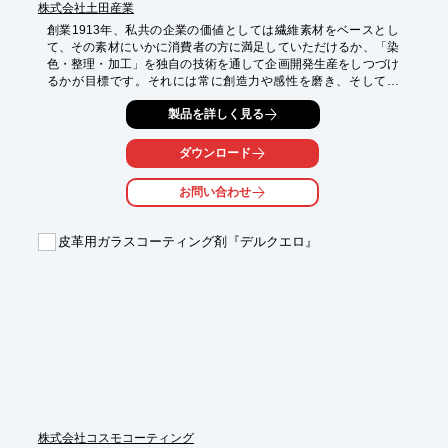
株式会社土田産業
創業1913年、私共の企業の価値としては繊維素材をベースとし
て、その素材にいかに消費者の方に満足していただけるか、「染
色・整理・加工」を独自の技術を通して企画開発生産をしつづけ
るかが目標です。それには常に創造力や感性を磨き、そして安
心・安全を保持出来る品質管理の下に、感動を与え続けられる製
製品を詳しく見る
品提供していくのを条件として、2013年の創業100年を目標に新
しいスタートとして新創業の意味を込めて、あえて「色創館
（shiki sou kan）」と命名しました。創業100年をスタートに、
ダウンロード
このブランドが永久に消費者始め、みなさんに愛される様に育て
ていきたいと思います。

お問い合わせ
詳しくはお問い合わせ、もしくはカタログをご覧ください。
皮革用ガラスコーティング剤『デルクエロ』
株式会社コスモコーティング