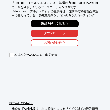
『del cuero（デルクエロ）』は、無機の力(inorganic POWER)
で、革をやさしく守るガラスコーティング剤です。

『del cuero（デルクエロ）』の主成分は、自動車の塗装表面保護
用に使われている、無機無溶剤シリコンのガラスコーティング剤
「イノクリアー」と、医療用クリームです。

製品を詳しく見る
これらが相まって柔軟性をもった被膜が形成され、その被膜が長
時間持続します。

ダウンロード
【特徴】

○皮革を驚くほど長持ちさせる、強力な防水・防汚機能がある

お問い合わせ
○皮革の風合い・やわらかさを変えない

○優れた保湿性能

○フッ素・テフロンを一切使っていない環境安全性品

株式会社WATALIS 事業紹介
詳しくはお問い合わせ、またはカタログをダウンロードしてくだ
さい。
株式会社WATALIS
株式会社WATALISは、主に着物地によるリメイク雑貨の製造販売