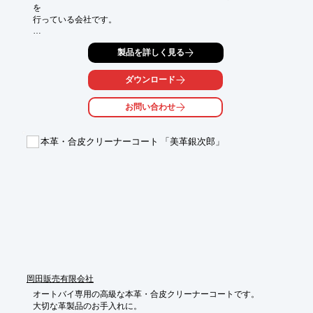
を

行っている会社です。

当社では、箪笥に眠る着物地をリメイクし、新たな形へと蘇ら
製品を詳しく見る
せ、価値

を高めて再び世に出すという「アップサイクル」に取り組んでい
ます。

ダウンロード
古き良き再生文化を受け継ぎ、縁起の良い文様に込められた人々
の幸せを

お問い合わせ
願う心を、沢山の人に伝えていきます。

古い着物地のリメイクは、是非当社にご用命ください。

本革・合皮クリーナーコート 「美革銀次郎」
【事業内容】

■着物地によるリメイク雑貨の製造販売

※詳しくはカタログをご覧頂くか、お気軽にお問い合わせ下さ
い。
岡田販売有限会社
オートバイ専用の高級な本革・合皮クリーナーコートです。

大切な革製品のお手入れに。
