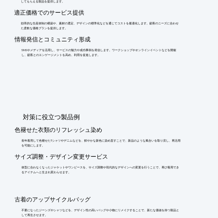
してもらえる製品を提供します。
適正価格でのサービス提供
効率的な生産体制の構築や、素材の選定、デザインの標準化などを通じてコストを最適化します。顧客のニーズに合わせ
た柔軟な価格プランを提供します。
情報発信とコミュニティ形成
SNSやメディアを活用し、サービスの魅力や成功事例を発信します。ワークショップやオンラインイベントなどを開催
し、顧客とのエンゲージメントを高め、利用を促進します。
​対策に役立つ製品例
色褪せた衣類のリフレッシュ染め
長年着用して色褪せたTシャツやデニムなどを、鮮やかな新色に染め直すことで、新品のような風合いを取り戻し、再活用
を可能にします。
サイズ調整・デザイン変更サービス
体型に合わなくなったジャケットやワンピースを、サイズ調整や現代的なデザインへの変更を行うことで、再び着用でき
るアイテムへと生まれ変わらせます。
古着のアップサイクルバッグ
不要になったジーンズやシャツなどを、デザイン性の高いバッグや小物にリメイクすることで、新たな価値を持つ製品と
して再生させます。