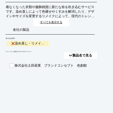
着なくなった衣類や服飾雑貨に新たな命を吹き込むサービス
です。染め直しによって色褪せやくすみを解消したり、デザ
インやサイズを変更するリメイクによって、現代のトレンド
や個人の好みに合わせたアイテムへと生まれ変わらせます。
すべてを表示する
これにより、廃棄物の削減と持続可能なファッションの実現
各社の製品
を目指します。
絞り込み条件：
染め直し・リメイ...
​▼チェックした製品のカタログをダウンロード
製品名で見る
株式会社土田産業 ブランドコンセプト 色創館