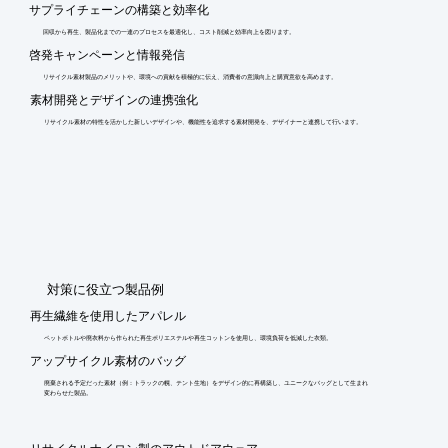
サプライチェーンの構築と効率化
回収から再生、製品化までの一連のプロセスを最適化し、コスト削減と効率向上を図ります。
啓発キャンペーンと情報発信
リサイクル素材製品のメリットや、環境への貢献を積極的に伝え、消費者の意識向上と購買意欲を高めます。
素材開発とデザインの連携強化
リサイクル素材の特性を活かした新しいデザインや、機能性を追求する素材開発を、デザイナーと連携して行います。
​対策に役立つ製品例
再生繊維を使用したアパレル
ペットボトルや廃衣料から作られた再生ポリエステルや再生コットンを使用し、環境負荷を低減した衣類。
アップサイクル素材のバッグ
廃棄される予定だった素材（例：トラックの幌、テント生地）をデザイン的に再構築し、ユニークなバッグとして生まれ
変わらせた製品。