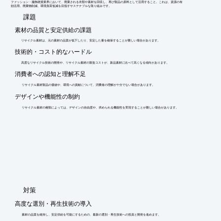
ファッション・服飾雑貨業界において、廃棄される衣類や素材を回収し、再び製品の原料として活用すること。これは、資源の有
効活用、廃棄物削減、環境負荷低減を目指すサステナブルな取り組みです。
​課題
素材の品質と安定供給の課題
リサイクル素材は、元の素材の品質が低下したり、安定した量を確保することが難しい場合があります。
技術的・コスト的なハードル
高度なリサイクル技術の開発や、リサイクル素材の製造コストが、新品素材に比べて高くなる傾向があります。
消費者への認知と理解不足
リサイクル素材製品の価値や、環境への貢献について、消費者の理解が十分でない場合があります。
デザインや機能性の制約
リサイクル素材の種類によっては、デザインの自由度や、求められる機能性を実現することが難しい場合があります。
​対策
高度な選別・再生技術の導入
素材の品質を維持し、安定供給を可能にするための、最新の選別・再生技術への投資と開発を進めます。