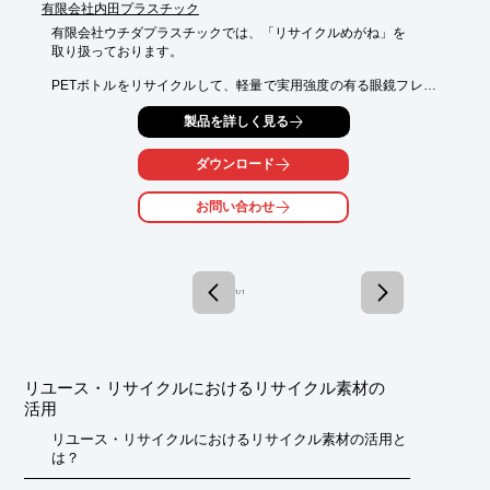
有限会社内田プラスチック
有限会社ウチダプラスチックでは、「リサイクルめがね」を

取り扱っております。

PETボトルをリサイクルして、軽量で実用強度の有る眼鏡フレー
ムを開発。

製品を詳しく見る
家庭や海岸に漂着したPETボトルゴミを、きれいに洗って、独自
技術で

フレームを作っています。

ダウンロード
また、収益の一部は海岸清掃団体や、海の羽根募金に寄付されて
お問い合わせ
います。

【ラインアップ(一部)】

■BK-PINK

■BK-YELLOW

■BK-PURPLE

1 / 1
■BK-GRAY

■BK-GRADATION

※詳しくはPDFをダウンロードしていただくか、お気軽にお問い
合わせください。
リユース・リサイクルにおけるリサイクル素材の
活用
リユース・リサイクルにおけるリサイクル素材の活用と
は？