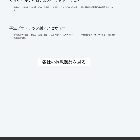
リサイクルナイロン製のアウトドアウェア
漁網やカーペットなどの廃ナイロンを原料としたリサイクルナイロンを使用し、高い機能性と環境配慮を両立させたウェ
ア。
再生プラスチック製アクセサリー
使用済みプラスチック製品を回収・加工し、新たなデザインのアクセサリーとして提供することで、プラスチック廃棄物
の削減に貢献。
各社の掲載製品を見る