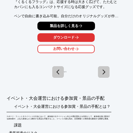
『くるくるフラッグ』は、応援する時は大きく広げて、たたむと

カバンにも入るコンパクトサイズになる応援グッズです。

ペンで自由に書き込み可能。自分だけのオリジナルグッズが作れ
ます。

製品を詳しく見る
両面にカラー印刷をすれば、スポンサーからのプレゼントグッズ
として

ダウンロード
低価格ながら、長期利用いただけます。

お問い合わせ
【特長】

■大きくて目立つのにコンパクト

■屋外応援にも使える水に強いPP素材

■手書きで自由にデコレーション

■裏面にスポンサー印刷も

1 / 1
■1枚～作成可能

※詳しくはPDF資料をご覧いただくか、お気軽にお問い合わせ下
さい。
イベント・大会運営における参加賞・景品の手配
イベント・大会運営における参加賞・景品の手配とは？
スポーツ・フィットネスイベントや大会において、参加者のモチベーション向上や満足度向上を目的として、参加者全員に配布す
る参加賞や、上位入賞者などに贈呈する景品を手配すること。イベントの質を高め、次回開催への期待感を醸成する重要な要素。
​課題
予算超過のリスク