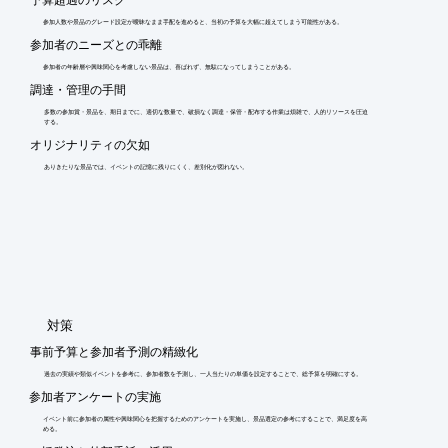
参加人数や景品のグレード設定が曖昧なまま手配を進めると、当初の予算を大幅に超えてしまう可能性がある。
参加者のニーズとの乖離
参加者の年齢層や興味関心を考慮しない景品は、喜ばれず、無駄になってしまうことがある。
調達・管理の手間
多数の参加賞・景品を、期日までに、適切な数量で、破損なく調達・保管・配布する作業は煩雑で、人的リソースを圧迫
する。
オリジナリティの欠如
ありきたりな景品では、イベントの記憶に残りにくく、差別化が図れない。
​対策
事前予算と参加者予測の精緻化
過去の実績や類似イベントを参考に、参加者数を予測し、一人当たりの単価を設定することで、総予算を明確にする。
参加者アンケートの実施
イベント前に参加者の属性や興味関心を把握するためのアンケートを実施し、景品選定の参考にすることで、満足度を高
める。