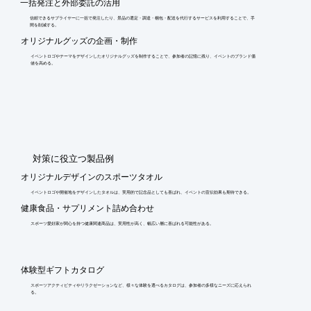
一括発注と外部委託の活用
信頼できるサプライヤーに一括で発注したり、景品の選定・調達・梱包・配送を代行するサービスを利用することで、手
間を削減する。
オリジナルグッズの企画・制作
イベントロゴやテーマをデザインしたオリジナルグッズを制作することで、参加者の記憶に残り、イベントのブランド価
値を高める。
​対策に役立つ製品例
オリジナルデザインのスポーツタオル
イベントロゴや開催地をデザインしたタオルは、実用的で記念品としても喜ばれ、イベントの宣伝効果も期待できる。
健康食品・サプリメント詰め合わせ
スポーツ愛好家が関心を持つ健康関連商品は、実用性が高く、幅広い層に喜ばれる可能性がある。
体験型ギフトカタログ
スポーツアクティビティやリラクゼーションなど、様々な体験を選べるカタログは、参加者の多様なニーズに応えられ
る。