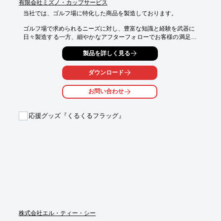
有限会社ミズノ・カップサービス
当社では、ゴルフ場に特化した商品を製造しております。

ゴルフ場で求められるニーズに対し、豊富な知識と経験を武器に

日々製造する一方、細やかなアフターフォローでお客様の満足度
を

製品を詳しく見る
上げられるよう活動しております。

また、製造卸メーカーなので直接卸をすることで予算を抑えるこ
ダウンロード
とも可能です。

ご要望の際はお気軽にお問い合わせください。

お問い合わせ
【製品例】

■優勝カップ

応援グッズ『くるくるフラッグ』
■チャンピオンボード

■バックタグ

■ホルダー・表示板・サイン

■開場記念品・ノベルティ

※詳しくはPDFをダウンロードしていただくか、お気軽にお問い
合わせください。
株式会社エル・ティー・シー