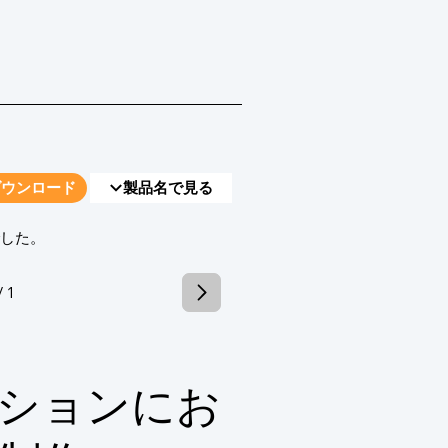
とで、後工程の効率化と作品のクオリ
ダウンロード
製品名で見る
でした。
/ 1
ションにお