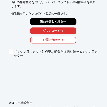
当社の静電植毛を用いた「ペーパークラフト」の制作事例を紹介
します。

植毛紙を用いたプロダクト製品の一例です。

このような組み立ておもちゃも、紙の質感がよいため小さな子ど
製品を詳しく見る
もでも安心。

組み立て後の製品は、ふわふわな手触りと柔らかい雰囲気が特長
ダウンロード
的です。

お問い合わせ
【静電植毛 特長】

■ロール状の基材に植毛

■カラーは50色以上、オリジナルの色も作れる

【ミシン目にカット】必要な部分だけ切り離せるミシン目カ
■素材に応じて好適な接着剤の配合比率を選定

ッター
■製品の使用目的に応じてパイルの長さや素材もご提案

■パターン模様の植毛でデザインの幅もアップ

※詳しくはPDF資料をご覧いただくか、お気軽にお問い合わせ下
さい。
オルファ株式会社