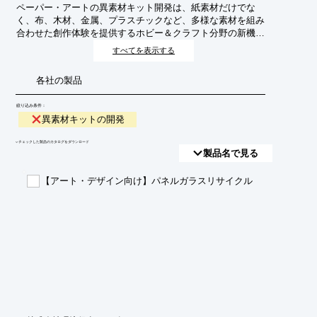
ペーパー・アートの異素材キット開発は、紙素材だけでな
く、布、木材、金属、プラスチックなど、多様な素材を組み
合わせた創作体験を提供するホビー＆クラフト分野の新機軸
です。これにより、従来のペーパークラフトの枠を超えた、
すべてを表示する
より立体感や質感豊かな作品制作を可能にし、ユーザーの創
造性を刺激することを目的としています。
各社の製品
絞り込み条件：
異素材キットの開発
​▼チェックした製品のカタログをダウンロード
製品名で見る
【アート・デザイン向け】パネルガラスリサイクル