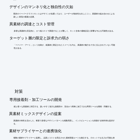
デザインのマンネリ化と独自性の欠如
既存のペーパークラフトキットはデザインが似通っており、ユーザーが独自性を出しにくい。異素材の組み合わせによる
新しい表現の模索が必要。
異素材の調達とコスト管理
多様な異素材を安定的に、かつ低コストで調達することが難しく、キット全体の価格設定に影響を与える可能性がある。
ターゲット層の限定と訴求力の弱さ
「ペーパー・アート」という名称が、紙素材に限定されたイメージを与え、異素材の魅力を十分に伝えきれていない可能
性がある。
​対策
専用接着剤・加工ツールの開発
紙と様々な異素材に対応する、扱いやすく強力な接着剤や、安全かつ簡単に加工できる専用ツールを開発・同梱する。
異素材ミックスデザインの提案
異素材の特性を活かした、斬新で多様なデザインパターンを複数用意し、インスピレーションを刺激する制作例を提供す
る。
素材サプライヤーとの連携強化
複数の素材サプライヤーと提携し、品質とコストを両立させた素材調達ルートを確立する。小ロットでも仕入れ可能な体