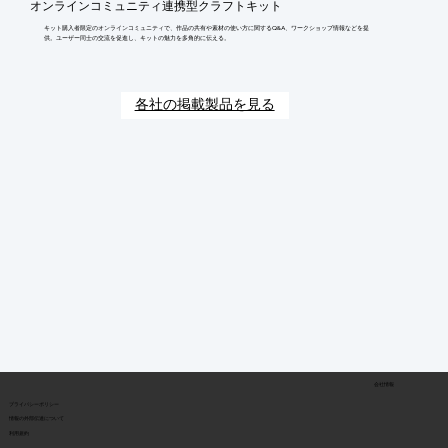
オンラインコミュニティ連携型クラフトキット
キット購入者限定のオンラインコミュニティで、作品の共有や素材の使い方に関するQ&A、ワークショップ情報などを提
供。ユーザー同士の交流を促進し、キットの魅力を多角的に伝える。
各社の掲載製品を見る
会社情報
​プライバシーポリシー
​情報の外部伝達について
利用規約