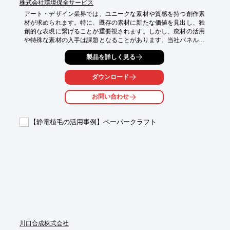
株式会社環境保全サービス
アート・デザイン業界では、ユニークな素材や質感を持つ創作素
材が求められます。特に、既存の素材に新たな価値を見出し、独
創的な表現に繋げることが重要視されます。しかし、廃材の活用
や特殊な素材の入手は課題となることがあります。当社パネルガ
ラスリサイクルは、独自の処理プロセスにより、液晶テレビパネ
製品を詳しく見る
ルガラスからガラスと偏光板を自動分別し、新たな創作素材とし
て提供いたします。

ダウンロード
【活用シーン】

・ガラスアートの素材として

お問い合わせ
・レジンアートの封入素材として

・テラリウムやアクアリウムの装飾として

・コラージュ作品の素材として

【静電植毛の活用事例】ペーパークラフト
【導入の効果】

・ユニークな質感の素材を創作活動に活用できる

・環境に配慮した素材選びに貢献できる

・新たな表現の可能性を広げられる
川口合成株式会社