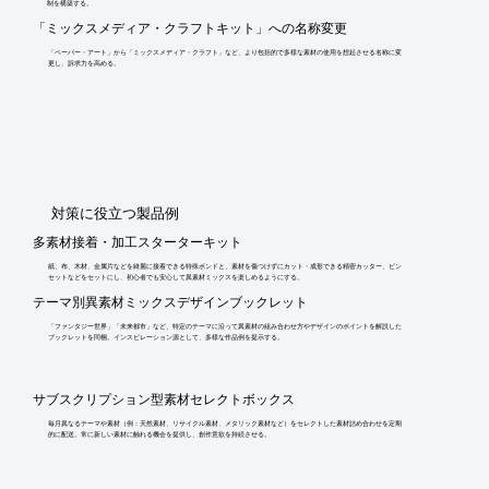
制を構築する。
「ミックスメディア・クラフトキット」への名称変更
「ペーパー・アート」から「ミックスメディア・クラフト」など、より包括的で多様な素材の使用を想起させる名称に変
更し、訴求力を高める。
​対策に役立つ製品例
多素材接着・加工スターターキット
紙、布、木材、金属片などを綺麗に接着できる特殊ボンドと、素材を傷つけずにカット・成形できる精密カッター、ピン
セットなどをセットにし、初心者でも安心して異素材ミックスを楽しめるようにする。
テーマ別異素材ミックスデザインブックレット
「ファンタジー世界」「未来都市」など、特定のテーマに沿って異素材の組み合わせ方やデザインのポイントを解説した
ブックレットを同梱。インスピレーション源として、多様な作品例を提示する。
サブスクリプション型素材セレクトボックス
毎月異なるテーマや素材（例：天然素材、リサイクル素材、メタリック素材など）をセレクトした素材詰め合わせを定期
的に配送。常に新しい素材に触れる機会を提供し、創作意欲を持続させる。