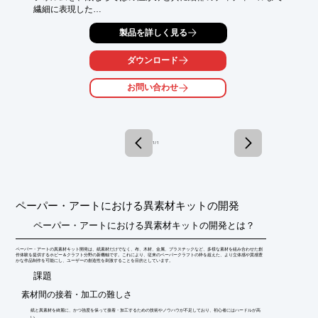
繊細に表現した

『3D立体ペーパーパズル』を取り扱っております。

製品を詳しく見る
シートから抜き取るだけで組立でき、組立てた後は、手作りのイ
ンテリアとして

ダウンロード
お楽しみいただけます。ご要望の際はお気軽に、お問い合わせく
ださい。

お問い合わせ
【ラインアップ】

■恐竜

■海・水

■昆虫

1 / 1
■動物・鳥

■乗り物　など

※こちらのカタログはダイジェスト版です。全編必要な方はお問
合せください。
ペーパー・アートにおける異素材キットの開発
ペーパー・アートにおける異素材キットの開発とは？
ペーパー・アートの異素材キット開発は、紙素材だけでなく、布、木材、金属、プラスチックなど、多様な素材を組み合わせた創
作体験を提供するホビー＆クラフト分野の新機軸です。これにより、従来のペーパークラフトの枠を超えた、より立体感や質感豊
かな作品制作を可能にし、ユーザーの創造性を刺激することを目的としています。
​課題
素材間の接着・加工の難しさ
紙と異素材を綺麗に、かつ強度を保って接着・加工するための技術やノウハウが不足しており、初心者にはハードルが高
い。