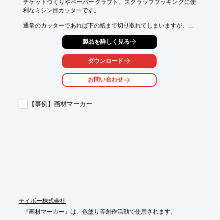
チケットづくりやペーパークラフト、スクラップブッキングに便
利なミシン目カッターです。

通常のカッターであれば下の紙まで切り取れてしまいますが、

点線状のミシン目なので必要な部分だけ手で引きちぎることがで
製品を詳しく見る
きます。

手帳や雑誌などの端を切り取れば目印にもなります。

ダウンロード
また使わないときは黒いレバーを戻せばカバーになるので保管も
お問い合わせ
安全です。

【特長】

【事例】画材マーカー
■紙、フィルム、ビニールなどに

■替刃式

■適合替刃：ミシン目ロータリー28替刃

■別売りの233Ｂ ロータリーカッター28にも装着可能です。

■左右両用

※詳細はお問合せください。
テイボー株式会社
『画材マーカー』は、色塗り等創作活動で使用されます。
