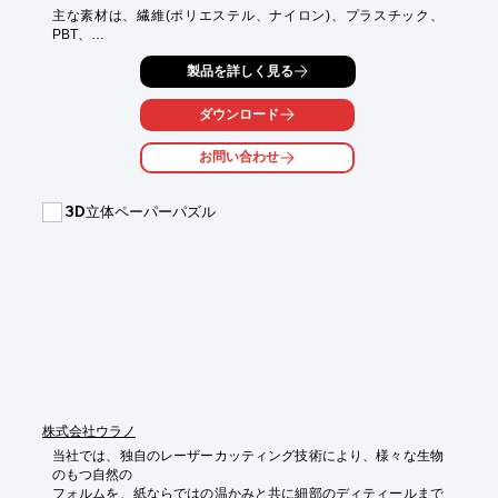
主な素材は、繊維(ポリエステル、ナイロン)、プラスチック、
PBT、

ゴムチップ。形状は主にブラシタイプやチゼルタイプが使用さ
製品を詳しく見る
れ、

弾力性や復元性が求められます。

ダウンロード
当社では、今後もお客様のご要望に合ったペン先を提供させてい
ただきます。

お問い合わせ
ご用命の際は、お気軽にお問い合わせください。

【主な素材】

3D立体ペーパーパズル
■繊維(ポリエステル、ナイロン)

■プラスチック

■PBT

■ゴムチップ

※詳しくはPDF資料をご覧いただくか、お気軽にお問い合わせ下
さい。
株式会社ウラノ
当社では、独自のレーザーカッティング技術により、様々な生物
のもつ自然の

フォルムを、紙ならではの温かみと共に細部のディティールまで