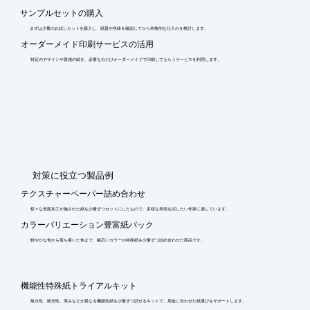
サンプルセットの購入
まずは少量のお試しセットを購入し、紙質や色味を確認してから本格的な仕入れを検討します。
オーダーメイド印刷サービスの活用
特定のデザインや質感の紙を、必要な分だけオーダーメイドで印刷してもらうサービスを利用します。
​対策に役立つ製品例
テクスチャーペーパー詰め合わせ
様々な表面加工が施された紙を少量ずつセットにしたもので、多様な表現を試したい作家に適しています。
カラーバリエーション豊富紙パック
鮮やかな色から落ち着いた色まで、幅広いカラーの特殊紙を少量ずつ詰め合わせた商品です。
機能性特殊紙トライアルキット
耐水性、耐光性、厚みなどが異なる機能性紙を少量ずつ試せるキットで、用途に合わせた紙選びをサポートします。