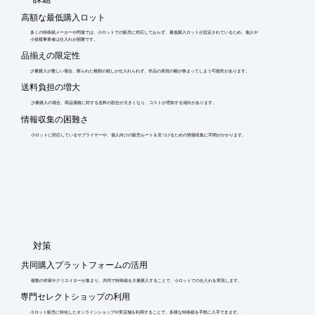
高額な最低購入ロット
多くの特殊紙メーカーや問屋では、小ロットでの販売に対応しておらず、最低購入ロットが設定されているため、個人や
小規模事業者は仕入れが困難です。
品揃えの限定性
少量購入が難しい場合、限られた種類の紙しか仕入れられず、作品の表現の幅が狭まってしまう可能性があります。
送料負担の増大
少量購入の場合、商品価格に対する送料の割合が大きくなり、コストが増加する傾向があります。
情報収集の困難さ
小ロットに対応しているサプライヤーや、個人向けの販売ルートを見つけるための情報収集に手間がかかります。
​対策
共同購入プラットフォームの活用
複数の作家やクリエイターが集まり、共同で特殊紙を大量購入することで、小ロットでの仕入れを実現します。
専門セレクトショップの利用
小ロット販売に特化したオンラインショップや実店舗を利用することで、多様な特殊紙を手軽に入手できます。