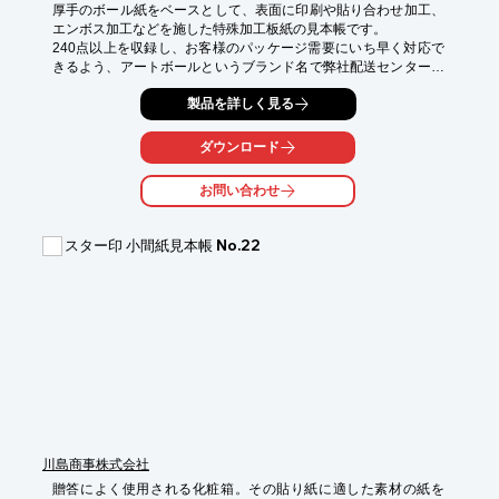
厚手のボール紙をベースとして、表面に印刷や貼り合わせ加工、
エンボス加工などを施した特殊加工板紙の見本帳です。

240点以上を収録し、お客様のパッケージ需要にいち早く対応で
きるよう、アートボールというブランド名で弊社配送センターに
常備在庫しています。

製品を詳しく見る
色々な形に抜型で抜いて箱の形に組み立てることができ、外箱だ
けでなく仕切などにも対応いたします。

金銀、アルミボールや食品対応の機能紙、Vカット原紙なども多
ダウンロード
数収録しています。

画像では質感が伝わらないと思われますので、ぜひ見本帳をお手
お問い合わせ
元にお取り寄せください。

見本帳サイズ：9.5×17.5×12.5cm（縦×横×高さ） 

スター印 小間紙見本帳 No.22
重さ：1.6kg
川島商事株式会社
贈答によく使用される化粧箱。その貼り紙に適した素材の紙を