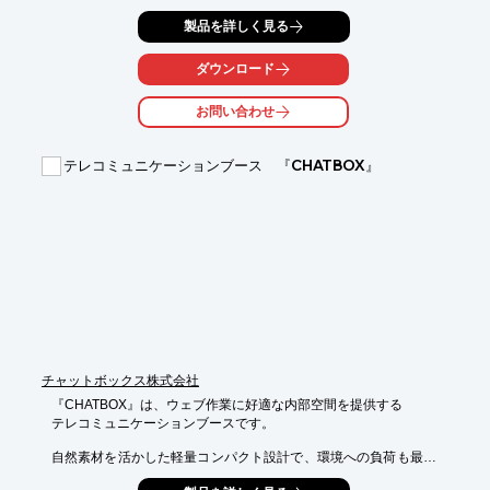
机、椅子を置いても充分なスペースを確保でき、コストを最小限
製品を詳しく見る
に

抑えた機能性重視の製品です。

ダウンロード
【特長】

■プラダン製で軽く簡単に組み立て、折り畳み収納できる

お問い合わせ
■遮断することにより、周りの気配が気にならない

■机、椅子を置いても充分なスペースを確保

■コストを最小限に抑えた機能性重視の製品

テレコミュニケーションブース 『CHATBOX』
※詳しくはPDF資料をご覧いただくか、お気軽にお問い合わせ下
さい。
チャットボックス株式会社
『CHATBOX』は、ウェブ作業に好適な内部空間を提供する

テレコミュニケーションブースです。

自然素材を活かした軽量コンパクト設計で、環境への負荷も最小
限に抑制。
