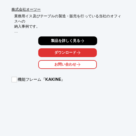
株式会社オーツー
業務用イス及びテーブルの製造・販売を行っている当社のオフィ
スへの

納入事例です。

ベンチ101台輪別注とテーブル天板特注をご依頼された例をはじ
製品を詳しく見る
め、

ベンチ101台輪別注と奥天板特注をご依頼された例や、特注ベン
チを

ダウンロード
ご依頼された例の3つをご紹介しております。

お問い合わせ
【事例】

■ベンチ101台輪別注とテーブル天板特注を納入した某オフィス様

■ベンチ101台輪別注と奥天板特注を納入した某オフィス様

機能フレーム『KAKINE』
■特注ベンチを納入した某オフィス様

※詳しくはPDF資料をご覧いただくか、お気軽にお問い合わせ下
さい。