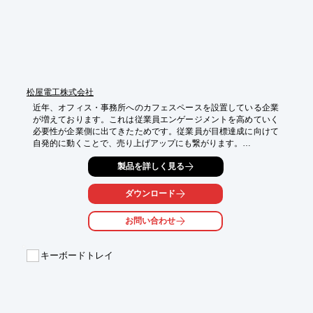
松屋電工株式会社
近年、オフィス・事務所へのカフェスペースを設置している企業
が増えております。これは従業員エンゲージメントを高めていく
必要性が企業側に出てきたためです。従業員が目標達成に向けて
自発的に動くことで、売り上げアップにも繋がります。

松屋電工では、社内活性化のためのお手伝いとして、社内カフェ
製品を詳しく見る
化に必要なテーブルや椅子など家具の企画設計はもちろん製造の
みのフルオーダーメイドも承っております。シートを貼り付けて
ダウンロード
いますので、柄の要望も承ります。

お問い合わせ
当資料は、当社で製造した製品の事例を写真を交えながらご紹介
している事例集です。

キーボードトレイ
【掲載内容】

■事例

　・テーブル1

　・テーブル2

　・店舗のカウンターテーブル
