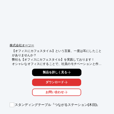
ださい。
株式会社オーツー
【オフィスにカフェスタイル】という言葉、一度は耳にしたこと
がありませんか？

弊社も【オフィスにカフェスタイル】を実践しております！

オシャレなオフィスにすることで、社員のモチベーションと作業
効率が上がり、様々なアイデアが生まれるきっかけになります。

製品を詳しく見る
社内全体を変更するのは、費用もかかりますので

まずは、ミーティングルームから環境を変えてみてはいかかでし
ダウンロード
ょうか。

お問い合わせ
テーブルやイスを多数取り揃えておりますので、会社にあった家
具を御提案させて頂きます。

スタンディングテーブル『つながるステーション(木目)』
→※詳しくは総合カタログ【ＱＵＯＮ】をダウンロードして頂く
か、
