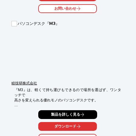
お問い合わせ
パソコンデスク『M3』
睦技研株式会社
『M3』は、軽くて持ち運びもできるので場所を選ばず、ワンタ
ッチで

高さを変えられる優れモノのパソコンデスクです。

固定席を設定せずワーカーが好きなスペースで仕事をするスタイ
製品を詳しく見る
ルの

オフィス（フリーアドレスオフィス）が増えてきています。

ダウンロード
そんな時勢に対応しいろんな場所で、好きな姿勢でワークできる

テーブルを作りました。
