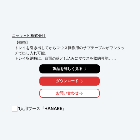
　・各種椅子

■ご相談から納期までの流れ

※詳しくはPDF資料をご覧いただくか、お気軽にお問い合わせ下
さい。
ニッキャビ株式会社
【特徴】

トレイを引き出してからマウス操作用のサブテーブルがワンタッ
チで出し入れ可能。

トレイ収納時は、背面の落とし込みにマウスを収納可能。

ラックのパネルマウント面に化粧ビスで止めるだけの簡単取付。

製品を詳しく見る
キーボードを使う時簡単に出し入れができ、収納時のロック付。

塗装色はホワイトアイボリー、レザーサテン仕上げ。

ダウンロード
■詳しくはカタログをご覧頂くか、お気軽にお問い合わせ下さ
い。
お問い合わせ
1人用ブース『HANARE』