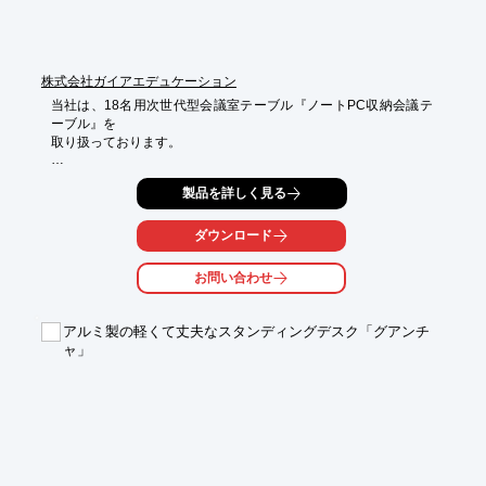
株式会社ガイアエデュケーション
当社は、18名用次世代型会議室テーブル『ノートPC収納会議テ
ーブル』を

取り扱っております。

作業天板を開くとノートPCがせりあがってくるので、すぐに利
製品を詳しく見る
用可能。

天板部分は一番手前から開く事が出来るため、段差が無く掛け消
しなどの

ダウンロード
作業が容易です。

お問い合わせ
天板部分を閉じる事で、普通のミーティングルームとして活用出
来ます。

アルミ製の軽くて丈夫なスタンディングデスク「グアンチ
【特長】

ャ」
■結線したまま使用が可能 

■通常の会議テーブルとして利用可能 

■高級感ある仕上がり

※詳しくはPDFをダウンロードしていただくか、お気軽にお問い
合わせください。