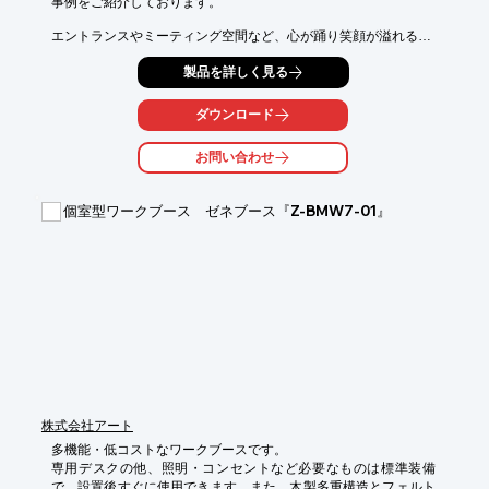
事例をご紹介しております。

エントランスやミーティング空間など、心が踊り笑顔が溢れる

新たな時代に必要とされる事例の数々を一挙大公開。

製品を詳しく見る
また、昇降デスクの活用や、居心地の良い空間と家具の選択に

ついても解説しておりますので、是非、ご一読ください。

ダウンロード
【掲載内容(抜粋)】

お問い合わせ
■はじめに/世界および「株式会社オフィス企画」事例紹介

・エントランス

・リラックス空間

個室型ワークブース ゼネブース『Z-BMW7-01』
・ミーティング空間

・セミナー空間

・会議室

※詳しくはPDF資料をご覧いただくか、お気軽にお問い合わせ下
さい。
株式会社アート
多機能・低コストなワークブースです。

専用デスクの他、照明・コンセントなど必要なものは標準装備
で、設置後すぐに使用できます。また、木製多重構造とフェルト