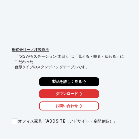
全部ご覧になりたい方は、お気軽にお問い合わせください！
株式会社一ノ坪製作所
『つながるステーション(木目)』は「見える・映る・伝わる」に
こだわった

台形タイプのスタンディングテーブルです。

Side by side(並列)、Back to back(対面)、Circle(環状)など、多様
製品を詳しく見る
な

レイアウトプランに対応できます。

ダウンロード
また壁、床へ工事レスで設置でき、窓際など場所を選ばずお使い
いただけます。

お問い合わせ
グループミーティングにも使いやすい新しいコミュニケーション
ツールです。

オフィス家具『ADDSITE（アドサイト・空間創造）』
【特長】

■ロゴなどを施しやすいフラットな背面

■市販のクランプタイプのコンセント類が取り付けられる

■会議ツール機材が入る深型タイプの収納引き出し
