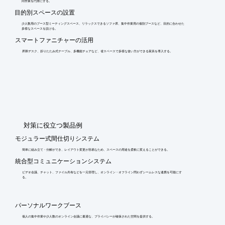
同作業を円滑にする。
目的別スペースの設置
少人数用のブース型ミーティングスペース、リラックスできるソファ席、集中作業用の個別ブースなど、目的に合わせた
多様なスペースを設ける。
スマートファニチャーの活用
昇降デスク、折りたたみ式テーブル、多機能チェアなど、省スペースで多様な使い方ができる家具を導入する。
​対策に役立つ製品例
モジュラー式間仕切りシステム
簡単に組み立て・分解ができ、レイアウト変更が容易なため、スペースの用途を柔軟に変えることができる。
統合型コミュニケーションシステム
ビデオ会議、チャット、ファイル共有などを一元管理し、オンライン・オフライン問わずシームレスな連携を可能にす
る。
パーソナルワークブース
個人の集中作業や少人数のオンライン会議に最適な、プライバシーが確保された空間を提供する。