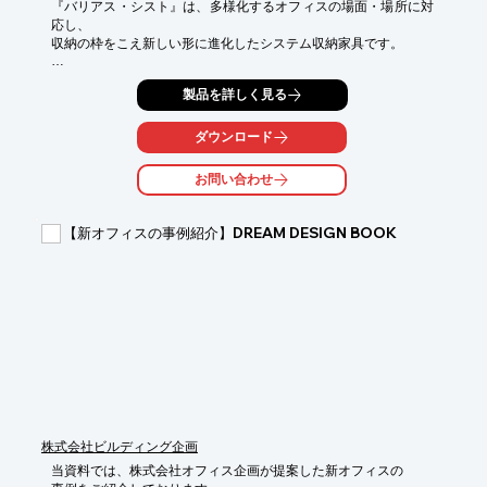
『バリアス・シスト』は、多様化するオフィスの場面・場所に対
応し、

収納の枠をこえ新しい形に進化したシステム収納家具です。

コミュニケーションを活性化するクリエイティブなオフィスをつ
製品を詳しく見る
くる

ツールとして活躍。

ダウンロード
また、ストレージ・パーソナル・ユーティリティー・カウンタ
ー・

お問い合わせ
スペースの5つのユニットで構成されております。

【特長】

【新オフィスの事例紹介】DREAM DESIGN BOOK
■扉と一体感のあるプレーンなデザイン

■大型引手

■使いやすい引手位置

■フラットサーフェイス

※詳しくはPDFをダウンロードして頂くか、お気軽にお問合せく
ださい。
株式会社ビルディング企画
当資料では、株式会社オフィス企画が提案した新オフィスの
