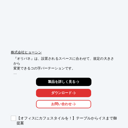
空間の情報を既存システムや他のツールへと引き継ぐことも可能
です。

さらに、3Dオフィスデザイナーで作成した3Dデータは、メガソ
フトが提供するアプリ「イエクラウド」で共有したり、「メガソ
フトVRソリューション」(別売)で空間体験が可能です。
株式会社ヒョーシン
『オリパネ』は、設置されるスペースに合わせて、規定の大きさ
から

変更できるコの字パーテーションです。

ジョイントはご使用の空間に合わせて、ホワイトとブラックから
製品を詳しく見る
選択可能。

自立するので置くだけで簡単設置、折りたたみも行えます。

ダウンロード
【特長】

■優れた拡張性

お問い合わせ
■透明度の高い国産アクリル板を使用

■飛沫感染を効果的に予防

■自由自在に、設置設計が可能

【オフィスにカフェスタイルを！】テーブルからイスまで御
提案
※詳しくはPDFをダウンロードして頂くか、お気軽にお問合せく