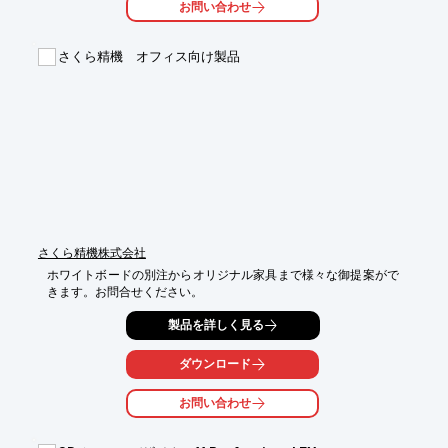
お問い合わせ
【特長】

■天板はH120～500mmの間で12段階の上下昇降可能

さくら精機 オフィス向け製品
■上下昇降はスムーズで簡単

■天板はMDF塗装仕上げ

■天板にはカップホルダーとペントレー付き

※詳しくはPDF資料をご覧いただくか、お気軽にお問い合わせ下
さい。
さくら精機株式会社
ホワイトボードの別注からオリジナル家具まで様々な御提案がで
きます。お問合せください。
製品を詳しく見る
ダウンロード
お問い合わせ