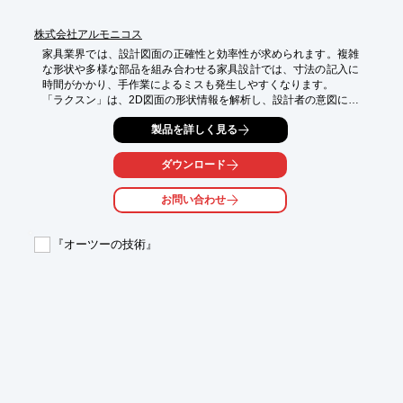
株式会社アルモニコス
家具業界では、設計図面の正確性と効率性が求められます。複雑
な形状や多様な部品を組み合わせる家具設計では、寸法の記入に
時間がかかり、手作業によるミスも発生しやすくなります。

「ラクスン」は、2D図面の形状情報を解析し、設計者の意図に沿
った寸法配置を支援するソフトです。対象を矩形選択するだけ
製品を詳しく見る
で、ルールに基づいた寸法を自動生成。汎用CADの自動機能では
難しかった「見栄えの良い配置」を実現し、手作業の手間を劇的
に減らします。

ダウンロード
【活用シーン】

お問い合わせ
・部品図への寸法記入

・2D図面への効率的な寸法付加

・熟練者のノウハウをルール化、若手設計者の作図を支援

『オーツーの技術』
【導入の効果】

・工数削減：手作業で行っていた寸法入力の手間を大幅に削減し
ます。

・品質の安定：ヒューマンエラーを低減し、設計者ごとのばらつ
きを抑えます。

・連携のスムーズ化：共通ルールでの作図により、後工程での解
釈のズレを防ぎます。

「ラクスン」は単体での活用に加え、お客様固有の設計環境に合
わせた柔軟なカスタマイズが可能です。 企業独自の寸法作成ルー