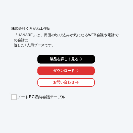
株式会社くろがね工作所
『HANARE』は、周囲の映り込みが気になるWEB会議や電話で
の会話に

適した1人用ブースです。

その他、まわりから邪魔されずにアイデアをまとめたい時や、

製品を詳しく見る
密度の高い作業をしたい時にも好適です。

クロスパネル以外にもホワイトボードパネル、木目パネル、ガラ
ダウンロード
スパネル等で

お好みにカスタマイズが可能。

お問い合わせ
様々なデザインのオフィスにフィットするデザインです。

【目的】

ノートPC収納会議テーブル
■遠隔地とのミーティング

■プライバシーが必要な打合せや集中作業

※詳しくはPDFをダウンロードして頂くか、お気軽にお問い合わ
せ下さい。