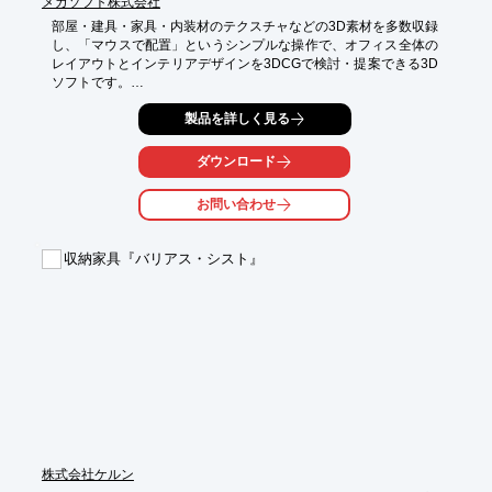
メガソフト株式会社
部屋・建具・家具・内装材のテクスチャなどの3D素材を多数収録
し、「マウスで配置」というシンプルな操作で、オフィス全体の
レイアウトとインテリアデザインを3DCGで検討・提案できる3D
ソフトです。

木目調やナチュラルテイストのオフィス家具、流行りのオフィス
製品を詳しく見る
キッチンや、パーティション・家具類やグリーン（植物）、デジ
タルサイネージ、消毒液など、14,000点の3D素材や新機能を搭
ダウンロード
載しています。

リビングのようなくつろげるオフィス、コワーキングスペース、
お問い合わせ
オンライン会議用スペース、自宅のテレワークスペースなど、”今
どきオフィス”と感染症対策なども表現・提案できます。

収納家具『バリアス・シスト』
オフィス家具販売業者や、国内外の家具メーカーの営業担当者な
ど、企業に複数導入しやすい価格帯で提供、売り切りの形態なの
でランニングコストもかからず、無料で何度でもサポートをご利
用いただけるのも安心です。

企業内の標準ツールとしてもご利用いただける製品です。
株式会社ケルン