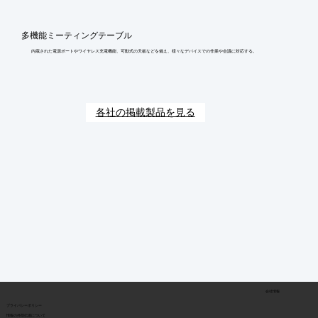
多機能ミーティングテーブル
内蔵された電源ポートやワイヤレス充電機能、可動式の天板などを備え、様々なデバイスでの作業や会議に対応する。
各社の掲載製品を見る
会社情報
​プライバシーポリシー
​情報の外部伝達について