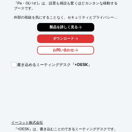
『Pa・O(パオ)』は、設置も移設も驚くほどカンタンな移動する
ブースです。

外部の視線を気にすることなく、セキュリティとプライバシーを
確保。

製品を詳しく見る
会話の声が外に漏れない防音仕様を施しております。

また、キャスターによりレイアウト変更も短時間で、分解・再組
ダウンロード
立も

可能です。

お問い合わせ
【特長】

■外部の視線を気にすることなく、セキュリティとプライバシー
書き込めるミーティングデスク『×DESK』
を確保

■会話の声が外に漏れない防音仕様

■外気との強制換気により、常に清浄な空間を維持

■デスク面、PC操作、テレビ会議に適した明るさを確保

■組立、施工時間を劇的に短縮する構造設計

※詳しくはPDF資料をご覧いただくか、お気軽にお問い合わせく
ださい。
イーコット株式会社
『×DESK』は、書き込むことのできるミーティングデスクです。
