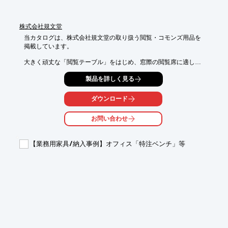
株式会社規文堂
当カタログは、株式会社規文堂の取り扱う閲覧・コモンズ用品を

掲載しています。

大きく頑丈な「閲覧テーブル」をはじめ、窓際の閲覧席に適した

「カウンターテーブル」、ちょっと腰掛ける場所づくりに適した

製品を詳しく見る
「角型・丸型スツール」などをラインアップ。

当社では、閲覧する人も移動する人も使いやすい閲覧コーナーを

ダウンロード
提案します。

お問い合わせ
【掲載製品】

■閲覧机

■キャレルデスク

【業務用家具/納入事例】オフィス「特注ベンチ」等
■カウンターテーブル

■閲覧椅子

■スツール

■コモンズ・オープンスペース

※詳しくはPDF資料をご覧いただくか、お気軽にお問い合わせ下
さい。