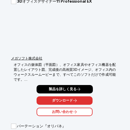
3Dオフィスデザイナー11 Professional EX
メガソフト株式会社
オフィスの躯体図（平面図）、オフィス家具やオフィス機器を配
置したレイアウト図、完成後の高画質3Dイメージ、オフィス内の
ウォークスルームービーまで、すべてこのソフトだけで作成可能
です。

オフィス用家具・備品はもちろん、リフレッシュスペースに導入
製品を詳しく見る
されることが増えてきた家庭用の家具・設備、観葉植物などのパ
ーツ類、床材・壁紙などのテクスチャなど、55,000点以上の3D
ダウンロード
作成用素材を収録しており、それらをマウスで配置するだけでオ
フィス空間のイメージが完成、専門的な設計やCAD操作を学んで
お問い合わせ
いない営業担当者にもご利用いただけます。

また、配置した家具類の集計機能や番号付け機能は、見積もりや
パーテーション『オリパネ』
移転計画の検討・提出資料作成にも活用でき、作成したオフィス