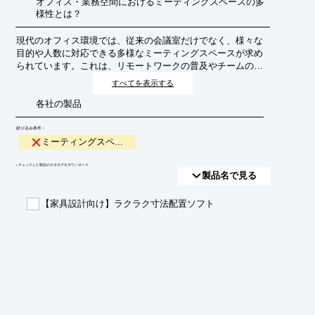
オフィス・業務空間におけるミーティングスペースの多
様性とは？
現代のオフィス環境では、従来の会議室だけでなく、様々な
目的や人数に対応できる多様なミーティングスペースが求め
られています。これは、リモートワークの普及やチームの働
き方の変化に対応し、創造性や生産性を高めるための重要な
すべてを表示する
要素です。
各社の製品
絞り込み条件：
ミーティングスペ...
​▼チェックした製品のカタログをダウンロード
製品名で見る
【家具設計向け】ラクラク寸法配置ソフト