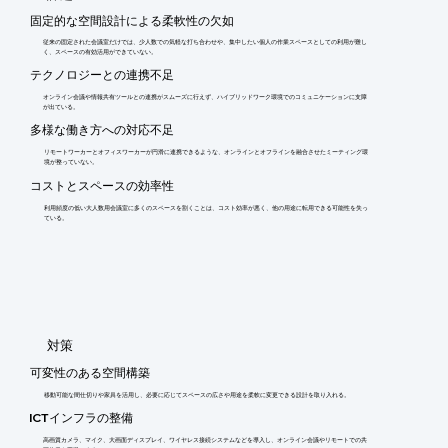
固定的な空間設計による柔軟性の欠如
従来の固定された会議室だけでは、少人数での気軽な打ち合わせや、集中したい個人の作業スペースとしての利用が難し
く、スペースの有効活用ができていない。
テクノロジーとの連携不足
オンライン会議や情報共有ツールとの連携がスムーズに行えず、ハイブリッドワーク環境でのコミュニケーションに支障
が出ている。
多様な働き方への対応不足
リモートワーカーとオフィスワーカーが円滑に連携できるような、オンラインとオフラインを融合させたミーティング環
境が整っていない。
コストとスペースの効率性
利用頻度の低い大人数用会議室に多くのスペースを割くことは、コスト効率が悪く、他の用途に転用できる可能性を失っ
ている。
​対策
可変性のある空間構築
移動可能な間仕切りや家具を活用し、必要に応じてスペースの広さや用途を柔軟に変更できる設計を取り入れる。
ICTインフラの整備
高画質カメラ、マイク、大画面ディスプレイ、ワイヤレス接続システムなどを導入し、オンライン会議やリモートでの共