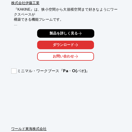
株式会社伊藤工業
『KAKINE』は、狭小空間から大規模空間まで好きなようにワー
クスペースが

構築できる機能フレームです。

フレームにUSBを設置することで、必要なときにすぐに充電やデ
製品を詳しく見る
ータの

転送が可能。飛散防止、プライベート空間確保のためのアクリル
パネルや

ダウンロード
ホワイトボードを選択できます。

お問い合わせ
また、キャスターを付けることで移動もラクにでき、オフィスの
模様替えも

簡単に実現します。

ミニマル・ワークブース『Pa・O(パオ)』
【特長】

■豊富な機能

■プライベート空間の確保

■電気工事不要

■業務効率アップ

■据置型で設置も楽々

※詳しくはPDF資料をご覧いただくか、お気軽にお問い合わせ下
さい。
ワールド東海株式会社