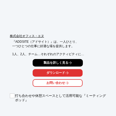
■足元がすっきりとするケーブルダクトカバー

■背面にケーブル類の取り出し口

※詳しくはPDF資料をご覧いただくか、お気軽にお問い合わせ下
さい。
株式会社オフィス・エヌ
『ADDSITE（アドサイト）』は、一人ひとり、

一つひとつの仕事に好適な場を提供します。

1人、2人、チーム…それぞれのアクティビティに

特化したブースセッティングが可能。

製品を詳しく見る
多彩なブースをオフィスに配置しても圧迫感を感じない、

シンプルかつ柔らかなパネルのデザインが特長です。

ダウンロード
【特長】

お問い合わせ
■それぞれのアクティビティに特化したブースセッティングが可
能

■多彩なブースをオフィスに配置しても圧迫感を感じない

打ち合わせや休憩スペースとして活用可能な『ミーティング
■シンプルかつ柔らかなパネルのデザイン

ポッド』
※詳しくはPDF資料をご覧いただくか、お気軽にお問い合わせ下
さい。