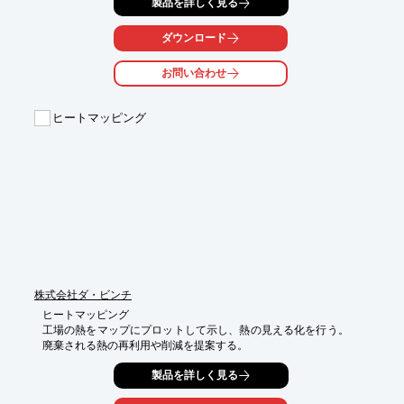
製品を詳しく見る
様々な場所に馴染み、スペースを選ぶことなく設置できます。

光触媒と銀イオンによる安全性の高い光のシャワーで、

ダウンロード
一分以内に室内の空気を全ていれかえる高性能換気ファン抗菌仕
様の

お問い合わせ
本体パネルの使用等により、常にクリーンな室内環境を維持しま
す。

ヒートマッピング
【特長】

■Web会議対応LEDライン照明

■100Vのコンセント2個口とUSB1個口を装備

■抗菌仕様・不燃面材

■下方放出型スプリンクラー

■シンプルな小物トレイ

※詳しくはPDFをダウンロードして頂くか、お気軽にお問い合わ
せ下さい。
株式会社ダ・ビンチ
ヒートマッピング

工場の熱をマップにプロットして示し、熱の見える化を行う。　
廃棄される熱の再利用や削減を提案する。
製品を詳しく見る