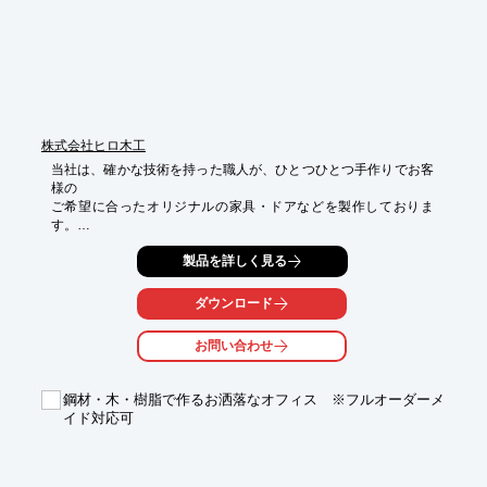
株式会社ヒロ木工
当社は、確かな技術を持った職人が、ひとつひとつ手作りでお客
様の

ご希望に合ったオリジナルの家具・ドアなどを製作しておりま
す。

ご用命の際は、お気軽にお問い合わせください。

製品を詳しく見る
オフィスのワーキングスペースや打ち合わせスペース、

商業施設の休憩スペース、店舗の個室など、その他屋内でしたら
ダウンロード
設置可能です。

受注オーダー制になりますので、色や形等も変更可能です。

お問い合わせ
詳細なサイズや設計図については、下記よりダウンロードいただ
けます。
鋼材・木・樹脂で作るお洒落なオフィス ※フルオーダーメ
イド対応可