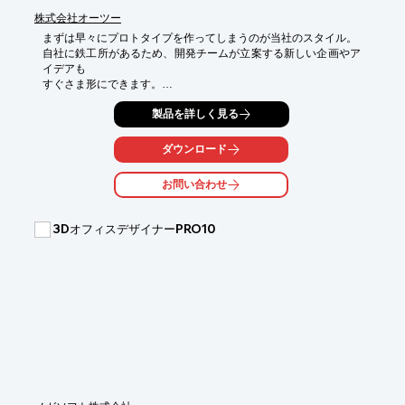
ルをシステムに取り込むことで、より実務に即した環境を構築で
株式会社オーツー
きます。ぜひご相談ください。
まずは早々にプロトタイプを作ってしまうのが当社のスタイル。

自社に鉄工所があるため、開発チームが立案する新しい企画やア
イデアも

すぐさま形にできます。

実験的な試みに対して柔軟に対応できることも利点の一つです。

製品を詳しく見る
ここまで自由度の高いものづくりが可能なのは、各機能が一拠点
に集約された

ダウンロード
自社工場・一貫生産という環境があるからに他なりません。

言うまでもなく、家具のデザインはディテールが全体のクオリテ
お問い合わせ
ィに

大きく影響します。

3DオフィスデザイナーPRO10
どの工程においても妥協は許されない。どこまでも “理想の一
脚”を

追い求めるクラフトマンシップの上にQUONのものづくりは成り
立っています。

【特長】

■早々にプロトタイプを作る

■実験的な試みに対して柔軟に対応

■各機能が一拠点に集約された自社工場・一貫生産という環境

※詳しくはPDF資料をご覧いただくか、お気軽にお問い合わせ下
さい。