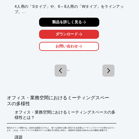
4人用の「Sタイプ」や、6～8人用の「Wタイプ」をラインアッ
プ。

ジョイント部は2カラーからお選びいただけます。

製品を詳しく見る
また、別注カラー・サイズでの製作も対応可能です。

当社までお問い合わせください。

ダウンロード
【Sタイプ仕様(抜粋)】

お問い合わせ
■寸法：W900×D900×H724

■天板(内部)：ハニカムボード 25mm

■天板(表面)：スチールホーロー塗装(ホワイトボード) 

■重量：22.0kg(本体)

1 / 1
※詳しくはPDF資料をご覧いただくか、お気軽にお問い合わせ下
さい。
オフィス・業務空間におけるミーティングスペー
スの多様性
オフィス・業務空間におけるミーティングスペースの多
様性とは？
現代のオフィス環境では、従来の会議室だけでなく、様々な目的や人数に対応できる多様なミーティングスペースが求められてい
ます。これは、リモートワークの普及やチームの働き方の変化に対応し、創造性や生産性を高めるための重要な要素です。
​課題