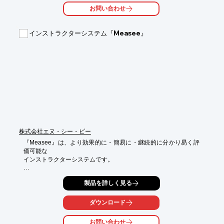
これからも皆様の伴走者としてともに走り続けます。

お問い合わせ
【事業内容】

■医療用機械の研究開発用実験装置の設計製作及び製造販売

インストラクターシステム『Measee』
■医療用機械の研究開発用実験機器・器具の設計製作及び製造販
売

■プラスチック加工品（切削加工・樹脂型成型加工等）の製造販
売

■ゴム加工品（切削加工・ゴム型成型加工等）の製造販売

■金属加工品（切削加工・金型成型加工等）の製造販売

■インターネットを利用した通信販売

■運送業等

■健康機器の販売

■測定機器の販売

■上記に附帯する一切の業務

株式会社エヌ・シー・ピー
※詳しくはPDF資料をご覧いただくか、お気軽にお問い合わせ下
『Measee』は、より効果的に・簡易に・継続的に分かり易く評
さい。
価可能な

インストラクターシステムです。

筋肉の状態を測定できることで、リハビリやトレーニングに対し
製品を詳しく見る
て

従来とは異なるアプローチが可能。

効果をトレーニング現場レベルでタイムリーに観測することがで
ダウンロード
きます。

お問い合わせ