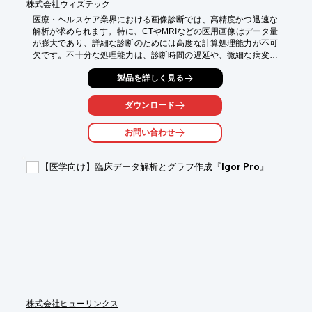
株式会社ウィズテック
医療・ヘルスケア業界における画像診断では、高精度かつ迅速な
解析が求められます。特に、CTやMRIなどの医用画像はデータ量
が膨大であり、詳細な診断のためには高度な計算処理能力が不可
欠です。不十分な処理能力は、診断時間の遅延や、微細な病変の
見落としにつながる可能性があります。当製品『Xeon 
製品を詳しく見る
W/4677/Professional』は、AIやディープラーニングを活用した画
像解析に最適なGPUサーバーであり、これらの課題に対応しま
す。

ダウンロード
【活用シーン】

お問い合わせ
・医用画像（CT、MRI、X線など）の高速解析

・AIを用いた病変検出・診断支援

・3D再構成処理

【医学向け】臨床データ解析とグラフ作成『Igor Pro』
・大量の画像データの効率的な処理

【導入の効果】

・診断時間の短縮による業務効率の向上

・高精度な画像解析による診断精度の向上

・AIを活用した新たな診断支援機能の実現

・研究開発におけるシミュレーション時間の短縮
株式会社ヒューリンクス