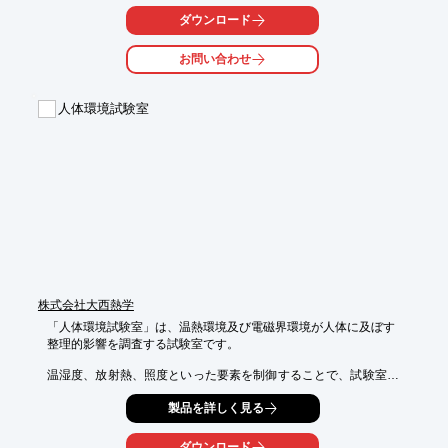
さらに、ビジネス戦略構想についてまとめています。

ダウンロード
皆様のビジネス開発、研究開発、製品サービス開発にお役立てく
お問い合わせ
ださい。

【掲載内容】

人体環境試験室
■はじめに／調査概要

■第1章．宇宙テクノロジー注目の背景と新ビジネス戦略

■第2章．宇宙テクノロジーの概要とメドベッドの動向

■第3章．メドベッドおよび関連製品システムの市場規模予測編

■第4章．宇宙ビジネスの市場展望、宇宙テクノロジー活用編　他

※詳しくはPDFをダウンロードしていただくか、お気軽にお問い
合わせください。
株式会社大西熱学
「人体環境試験室」は、温熱環境及び電磁界環境が人体に及ぼす

整理的影響を調査する試験室です。

温湿度、放射熱、照度といった要素を制御することで、試験室内
に

製品を詳しく見る
住居やオフィスビル環境を再現。生活環境や生活様式の快適化に

向けた研究に利用されています。

ダウンロード