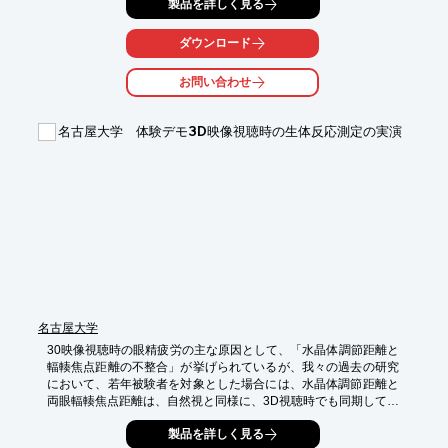
ナノバブル化された水素ガスを混合することにより、

製品を詳しく見る
1.52ppm以上の高濃度水素水を生成します。

ダウンロード
また、商品内に含まれるフィルターをセットし、

ゼオライト方式による酸素濃縮を行い、高濃度酸素吸入も可能で
お問い合わせ
す。

【特長】

名古屋大学 体験デモ3D映像視聴時の生体反応測定の実演
■世界68ヶ国で認められた信頼のオールジャパンブランド

■極めて低い故障率

■自身があるから5年保証

■蒸留水は不要

■メンテナンスが簡単

※詳しくはPDFをダウンロードしていただくか、お気軽にお問い
合わせください。
名古屋大学
30映像視聴時の眼精疲労の主な原因として、「水晶体調節距離と
輻輳焦点距離の不整合」が挙げられているが、我々の過去の研究
において、若年被験者を対象とした場合には、水晶体調節距離と
両眼輻輳焦点距離は、自然視と同様に、3D視聴時でも同期して変
化していることが分かった。

製品を詳しく見る
今回、実際に3D映像視聴時の水晶体調節距離と両眼輻輳焦点距離