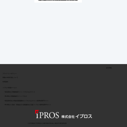
会社情報
​プライバシーポリシー
​情報の外部伝達について
利用規約
イプロス関連サービス
> 製造業向け情報検索サイト イプロスものづくり
> BtoB向け情報検索サイト イプロス
> 製造業特化の用途別課題解決 | イプロスものづくり業界別専門サイト
> BtoB向け | 目的・用途起点で課題解決を支援 | イプロス業界別専門サイト
COPYRIGHT © IPROS CORPORATION ALL RIGHTS RESERVED