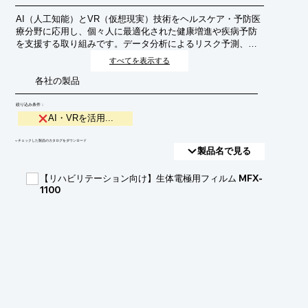
AI（人工知能）とVR（仮想現実）技術をヘルスケア・予防医
療分野に応用し、個々人に最適化された健康増進や疾病予防
を支援する取り組みです。データ分析によるリスク予測、イ
ンタラクティブなトレーニング、遠隔での健康相談などを実
すべてを表示する
現し、より効果的で継続的な健康管理を目指します。
各社の製品
絞り込み条件：
AI・VRを活用...
​▼チェックした製品のカタログをダウンロード
製品名で見る
【リハビリテーション向け】生体電極用フィルム MFX-
1100