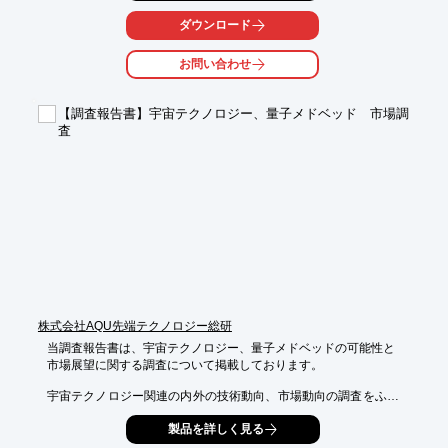
の同時計測の実演をし、同期して変化していることを明らかにす
る。なお、3D映像には、オリンパスビジュアルコミュ二ケーショ
ダウンロード
ンズ（（株））の商標、Power 3D(TM)を使用する。
お問い合わせ
【調査報告書】宇宙テクノロジー、量子メドベッド 市場調
査
株式会社AQU先端テクノロジー総研
当調査報告書は、宇宙テクノロジー、量子メドベッドの可能性と

市場展望に関する調査について掲載しております。

宇宙テクノロジー関連の内外の技術動向、市場動向の調査をふま
え、

製品を詳しく見る
宇宙テクノロジー、とりわけ、メドベッド関連の市場動向、市場
予測、
