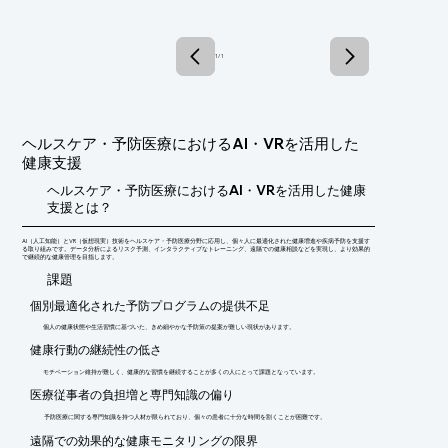
　リアルタイムにトラッキングすることでそれぞれの空間位置を
認識する

　高度な技術を有している

1 / 1
※詳しくはPDFをダウンロードして頂くか、お気軽にお問い合わ
せ下さい。
ヘルスケア・予防医療におけるAI・VRを活用した
健康支援
ヘルスケア・予防医療におけるAI・VRを活用した健康
支援とは？
AI（人工知能）とVR（仮想現実）技術をヘルスケア・予防医療分野に応用し、個々人に最適化された健康増進や疾病予防を支援す
る取り組みです。データ分析によるリスク予測、インタラクティブなトレーニング、遠隔での健康相談などを実現し、より効果的
で継続的な健康管理を目指します。
​課題
個別最適化された予防プログラムの提供不足
個人の健康状態や生活習慣に基づいた、きめ細やかな予防策の提案が難しい現状があります。
健康行動の継続性の低さ
モチベーション維持が難しく、健康的な習慣を継続することが多くの人にとって課題となっています。
医療従事者の負担増と専門知識の偏り
予防医療に関する専門知識を持つ人材が限られており、個々の患者に十分な時間を割くことが困難です。
遠隔での効果的な健康モニタリングの限界