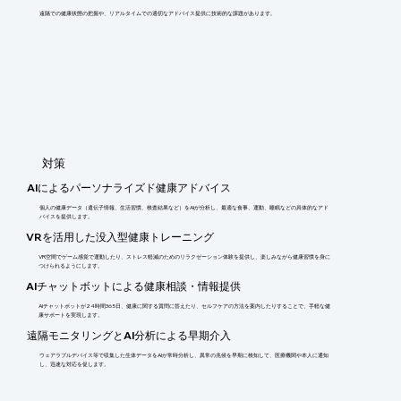
遠隔での健康状態の把握や、リアルタイムでの適切なアドバイス提供に技術的な課題があります。
​対策
AIによるパーソナライズド健康アドバイス
個人の健康データ（遺伝子情報、生活習慣、検査結果など）をAIが分析し、最適な食事、運動、睡眠などの具体的なアド
バイスを提供します。
VRを活用した没入型健康トレーニング
VR空間でゲーム感覚で運動したり、ストレス軽減のためのリラクゼーション体験を提供し、楽しみながら健康習慣を身に
つけられるようにします。
AIチャットボットによる健康相談・情報提供
AIチャットボットが24時間365日、健康に関する質問に答えたり、セルフケアの方法を案内したりすることで、手軽な健
康サポートを実現します。
遠隔モニタリングとAI分析による早期介入
ウェアラブルデバイス等で収集した生体データをAIが常時分析し、異常の兆候を早期に検知して、医療機関や本人に通知
し、迅速な対応を促します。