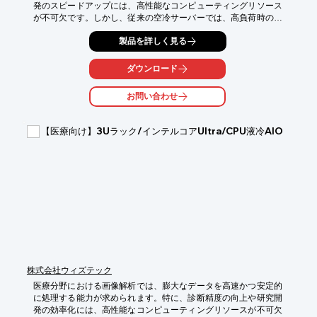
発のスピードアップには、高性能なコンピューティングリソース
が不可欠です。しかし、従来の空冷サーバーでは、高負荷時の発
熱や騒音が課題となる場合があります。当社の液冷(水冷)対応ラ
製品を詳しく見る
ックマウントサーバーは、CPUクーラーに液冷(水冷)AIOを搭載
し、サーバー本体の冷却効率を高めることで、これらの課題に対
応します。

ダウンロード
【活用シーン】

お問い合わせ
・高解像度医療画像のリアルタイム解析

・AIを用いた病変検出・診断支援システムの構築

・医薬品開発におけるシミュレーション処理

【医療向け】3Uラック/インテルコアUltra/CPU液冷AIO
・ゲノム解析データの処理

【導入の効果】

・解析処理速度の向上による業務効率化

・長時間の高負荷処理における安定稼働の実現

・静音設計による作業環境の改善

・将来的なGPU搭載による更なる性能拡張性
株式会社ウィズテック
医療分野における画像解析では、膨大なデータを高速かつ安定的
に処理する能力が求められます。特に、診断精度の向上や研究開
発の効率化には、高性能なコンピューティングリソースが不可欠