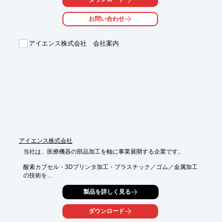
ご用命の際は、当社へお気軽にお問い合わせください。

お問い合わせ
【仕様(一部)】

＜室内環境室＞

■温度範囲：0℃～40℃ ±0.5℃

アイエンス株式会社 会社案内
■湿度範囲：30～90％RH ±3.0％

■照度装置：0～10,000Lx

■輻射装置：床面・壁面

※詳しくはPDFをダウンロードしていただくか、お気軽にお問い
合わせください。
アイエンス株式会社
当社は、医療機器の部品加工を軸に事業展開する企業です。

酸素カプセル・3Dプリンタ加工・プラスチック／ゴム／金属加工
の技術を

ベースとして、様々な分野でハイレベルなソリューションをご提
製品を詳しく見る
案。

変化の激しい時代の中でも、「人」と「人」をつなぐ社会のパー
ダウンロード
トナーとして、
