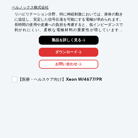
ペルノックス株式会社
リハビリテーション分野、特に神経刺激においては、身体の動き
に追従し、安定した信号伝達を可能にする電極が求められます。
長時間の使用や皮膚への負担を考慮すると、低インピーダンスで
剥がれにくい、柔軟な電極材料の重要性が増しています。
SilkyLink MFX-1100は、これらのニーズに応えるために開発され
製品を詳しく見る
た、薄く柔軟な電極材料です。必要な形状に切断・打ち抜いて使
用できるため、試作から製品開発までをスムーズに進めることが
可能です。

ダウンロード
【活用シーン】

お問い合わせ
・神経刺激療法における電極パッド

・リハビリテーション機器との連携

・身体への装着が容易なアプリケーション

【医療・ヘルスケア向け】Xeon W/4677/PR
【導入の効果】

・身体の動きに追従し、安定した信号伝達を実現

・皮膚への負担を軽減し、快適な使用感を提供

・試作・開発期間の短縮に貢献