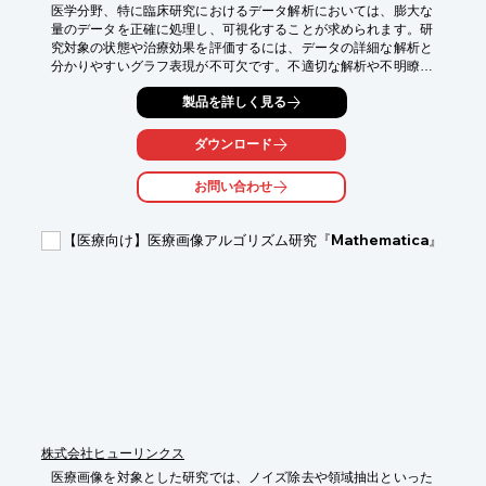
医学分野、特に臨床研究におけるデータ解析においては、膨大な
量のデータを正確に処理し、可視化することが求められます。研
究対象の状態や治療効果を評価するには、データの詳細な解析と
分かりやすいグラフ表現が不可欠です。不適切な解析や不明瞭な
グラフは、誤った解釈につながる可能性があります。

製品を詳しく見る
『Igor Pro』は、時系列／離散型を問わず膨大な量の実験データ
をインポートし、統計解析・信号処理・カーブフィッティング・
ダウンロード
画像解析などの様々な解析を行い、そして結果のグラフ・表・テ
キストを一つのページにレイアウトするという一連の作業を、一
お問い合わせ
つの環境で実現できるソフトウェアです。さらに、組み込みのプ
ログラミング言語により、これらの作業を自動化できます。

【医療向け】医療画像アルゴリズム研究『Mathematica』
【活用シーン】

・臨床研究データの統計解析

・バイタルデータなどの時系列解析

・画像解析による病変領域などの定量解析

・研究論文発表用の出版品質グラフの作成

【導入の効果】

・データ解析の効率化と精度向上

・客観的なデータに基づく研究上の解釈・判断の支援

・研究成果の分かりやすい可視化と報告
株式会社ヒューリンクス
医療画像を対象とした研究では、ノイズ除去や領域抽出といった