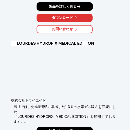
源』は、水さえあればどこでも手軽に水素を発生させることがで
製品を詳しく見る
き、抗酸化療法の現場での活用が期待できます。

【活用シーン】

ダウンロード
・研究開発における水素水の生成

・臨床現場での水素供給

お問い合わせ
・健康増進を目的とした利用

【導入の効果】

LOURDES HYDROFIX MEDICAL EDITION
・必要な時に必要な場所で水素を発生可能

・安定した水素発生量

・取り扱いが容易で安全
株式会社トライエイド
当社では、先進医療Bに準拠した1.3％の水素ガス吸入を可能にし
た

『LOURDES HYDROFIX  MEDICAL EDITION』を展開しており
ます。
