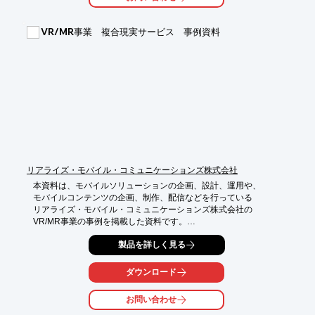
【ポイント】

■筋電・筋音を同時に測定する測定方法

■コンパクトで簡易に測定可能

VR/MR事業 複合現実サービス 事例資料
■「見える化」で効果的なトレーニングを実現

※詳しくはPDFをダウンロードして頂くか、お気軽にお問い合わ
せ下さい。
リアライズ・モバイル・コミュニケーションズ株式会社
本資料は、モバイルソリューションの企画、設計、運用や、

モバイルコンテンツの企画、制作、配信などを行っている

リアライズ・モバイル・コミュニケーションズ株式会社の

VR/MR事業の事例を掲載した資料です。

MR（複合現実）技術を活用した歯科治療シミュレーションシス
製品を詳しく見る
テムなどを

ご紹介しております。ご要望の際はお気軽にお問い合わせくださ
ダウンロード
い。

お問い合わせ
【歯科治療シミュレーションシステムの特長】

■外部センサーによって、施術者や患者、歯科用器具の位置を
