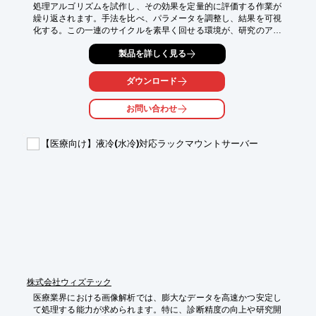
処理アルゴリズムを試作し、その効果を定量的に評価する作業が
繰り返されます。手法を比べ、パラメータを調整し、結果を可視
化する。この一連のサイクルを素早く回せる環境が、研究のアイ
デアを次々と形にします。

製品を詳しく見る
『Mathematica』は、画像処理・機械学習・ニューラルネットワ
ークを一つの環境で扱える、6,000を超える関数を備えた統合シ
ダウンロード
ステムです。思い描いた手法をその場で試し、定量的に評価し、
改良へとつなげていく。医療画像処理の研究とプロトタイピング
お問い合わせ
を強力に支えます。

【活用シーン】

【医療向け】液冷(水冷)対応ラックマウントサーバー
・ノイズ除去・鮮明化アルゴリズムの試作と比較

・研究目的での領域抽出（セグメンテーション）処理

・画像データの定量的な評価手法の検討

・機械学習を用いた画像解析モデルの研究開発

【導入の効果】

・処理手法の試作から評価までを一つの環境で完結

・アルゴリズム比較・パラメータ調整をスムーズに

・解析結果の可視化で検討が前に進む

・画像解析研究のプロトタイピングを加速
株式会社ウィズテック
医療業界における画像解析では、膨大なデータを高速かつ安定し
て処理する能力が求められます。特に、診断精度の向上や研究開