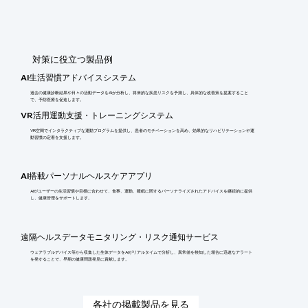
​対策に役立つ製品例
AI生活習慣アドバイスシステム
過去の健康診断結果や日々の活動データをAIが分析し、将来的な疾患リスクを予測し、具体的な改善策を提案すること
で、予防医療を促進します。
VR活用運動支援・トレーニングシステム
VR空間でインタラクティブな運動プログラムを提供し、患者のモチベーションを高め、効果的なリハビリテーションや運
動習慣の定着を支援します。
AI搭載パーソナルヘルスケアアプリ
AIがユーザーの生活習慣や目標に合わせて、食事、運動、睡眠に関するパーソナライズされたアドバイスを継続的に提供
し、健康管理をサポートします。
遠隔ヘルスデータモニタリング・リスク通知サービス
ウェアラブルデバイス等から収集した生体データをAIがリアルタイムで分析し、異常値を検知した場合に迅速なアラート
を発することで、早期の健康問題発見に貢献します。
各社の掲載製品を見る