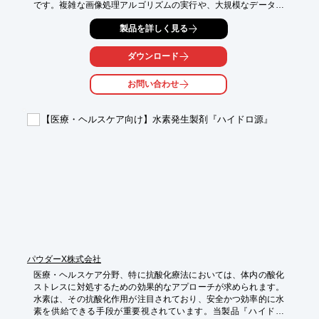
です。複雑な画像処理アルゴリズムの実行や、大規模なデータセ
ットの解析には、高い処理能力と信頼性の高い冷却システムを備
製品を詳しく見る
えたワークステーションが必要となります。当製品は、CPU液冷
システムを搭載し、コンパクトな3Uラックマウントサイズなが
ら、Intel Core Ultraプロセッサーによる高い処理能力と安定した
ダウンロード
動作を実現し、医療現場の画像解析ニーズに応えます。

お問い合わせ
## 活用シーン

* 医療画像（CT、MRI、X線など）の解析・処理

* AIを用いた画像診断支援システムの構築

【医療・ヘルスケア向け】水素発生製剤『ハイドロ源』
* 医薬品開発における画像ベースの研究

* 医療データ分析プラットフォームの基盤

## 導入の効果

* 高速な画像解析による診断時間の短縮

* 複雑なアルゴリズム実行時の安定性向上

* 限られたスペースでの高性能コンピューティング環境構築

* 信頼性の高いシステムによる研究開発の推進
パウダーX株式会社
医療・ヘルスケア分野、特に抗酸化療法においては、体内の酸化
ストレスに対処するための効果的なアプローチが求められます。
水素は、その抗酸化作用が注目されており、安全かつ効率的に水
素を供給できる手段が重要視されています。当製品『ハイドロ