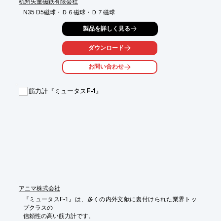
杭州矢量磁鉄有限会社
N35 D5磁球・Ｄ６磁球・Ｄ７磁球
製品を詳しく見る
ダウンロード
お問い合わせ
筋力計『ミュータスF-1』
アニマ株式会社
『ミュータスF-1』は、多くの内外文献に裏付けられた業界トッ
プクラスの

信頼性の高い筋力計です。
