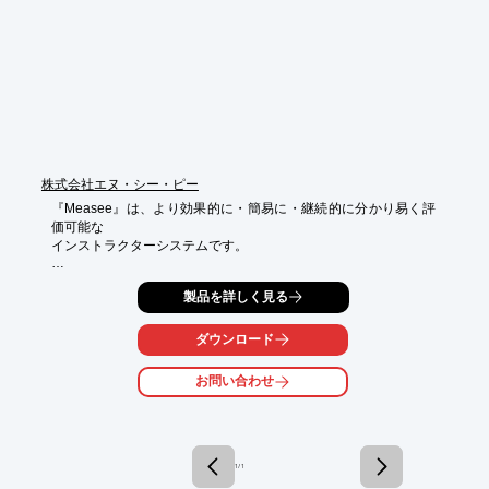
■プラスチック加工品（切削加工・樹脂型成型加工等）の製造販
売

■ゴム加工品（切削加工・ゴム型成型加工等）の製造販売

■金属加工品（切削加工・金型成型加工等）の製造販売

■インターネットを利用した通信販売

■運送業等

■健康機器の販売

■測定機器の販売

■上記に附帯する一切の業務

株式会社エヌ・シー・ピー
※詳しくはPDF資料をご覧いただくか、お気軽にお問い合わせ下
『Measee』は、より効果的に・簡易に・継続的に分かり易く評
さい。
価可能な

インストラクターシステムです。

筋肉の状態を測定できることで、リハビリやトレーニングに対し
製品を詳しく見る
て

従来とは異なるアプローチが可能。

効果をトレーニング現場レベルでタイムリーに観測することがで
ダウンロード
きます。

お問い合わせ
【ポイント】

■筋電・筋音を同時に測定する測定方法

■コンパクトで簡易に測定可能

■「見える化」で効果的なトレーニングを実現

1 / 1
※詳しくはPDFをダウンロードして頂くか、お気軽にお問い合わ