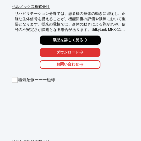
ペルノックス株式会社
リハビリテーション分野では、患者様の身体の動きに追従し、正
確な生体信号を捉えることが、機能回復の評価や訓練において重
要となります。従来の電極では、身体の動きによる剥がれや、信
号の不安定さが課題となる場合があります。SilkyLink MFX-1100
は、薄く柔軟な電極材料であり、身体の動きに追従しやすく、安
製品を詳しく見る
定した信号測定をサポートします。これにより、より効果的な機
能回復訓練の実施に貢献します。

ダウンロード
【活用シーン】

・リハビリテーション中の筋電・脳波測定

お問い合わせ
・身体運動のモニタリング

・患者様の快適性を考慮した装着

磁気治療ーーー磁球
【導入の効果】

・身体の動きに追従し、測定の安定性を向上

・手軽にカットして使用でき、試作・開発を迅速化

・低インピーダンスで、長期使用でも安定した信号を維持