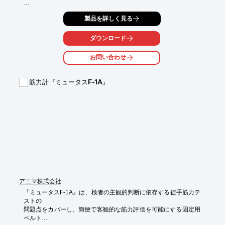
計測固定用ベルトが高精度で再現性のよい計測を実現します。

製品を詳しく見る
また、徒手固定のごとく測定部位により密着できる薄型センサー
で、

ダウンロード
力を誤差なくすべて受け止めます。

お問い合わせ
【特長】

■センサーは超薄型・超小型・超軽量・4点支持型

■4点支持型センサーは、偏心荷重や入力角のズレにも誤差が生じ
筋力計『ミュータスF-1A』
にくい構造

■固定ベルトの採用で、等尺性筋力が容易に測定

■大型筋力計と比較しても、同等精度の信頼性が証明

■幅広い計測場面に使用可能

※詳しくはPDF資料をご覧いただくか、お気軽にお問い合わせ下
さい。
アニマ株式会社
『ミュータスF-1A』は、検者の主観的判断に依存する徒手筋力テ
ストの

問題点をカバーし、簡便で客観的な筋力評価を可能にする固定用
ベルト
