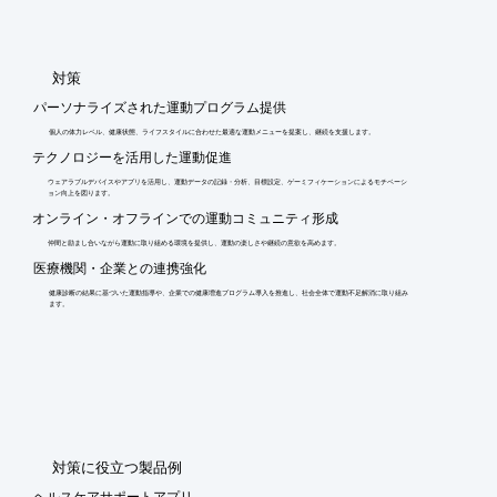
​対策
パーソナライズされた運動プログラム提供
個人の体力レベル、健康状態、ライフスタイルに合わせた最適な運動メニューを提案し、継続を支援します。
テクノロジーを活用した運動促進
ウェアラブルデバイスやアプリを活用し、運動データの記録・分析、目標設定、ゲーミフィケーションによるモチベーシ
ョン向上を図ります。
オンライン・オフラインでの運動コミュニティ形成
仲間と励まし合いながら運動に取り組める環境を提供し、運動の楽しさや継続の意欲を高めます。
医療機関・企業との連携強化
健康診断の結果に基づいた運動指導や、企業での健康増進プログラム導入を推進し、社会全体で運動不足解消に取り組み
ます。
​対策に役立つ製品例
ヘルスケアサポートアプリ