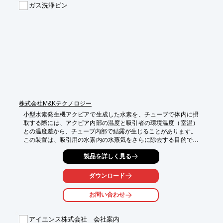
ガス洗浄ビン
【評価項目】

■動作解析

■筋電図測定

■呼気代謝

■足圧測定

■床反力

※詳しくはPDF資料をご覧いただくか、お気軽にお問い合わせ下
さい。
株式会社M&Kテクノロジー
小型水素発生機アクピアで生成した水素を、チューブで体内に摂
取する際には、アクピア内部の温度と吸引者の環境温度（室温）
との温度差から、チューブ内部で結露が生じることがあります。

この装置は、吸引用の水素内の水蒸気をさらに除去する目的で、
水素発生機アクピアと吸引者の間に設置することで、快適な水素
製品を詳しく見る
吸引を実現することができました。

通販サイトでも同様なものを購入できますが、M&Kテクノロジー
では、内部に独自の工夫を施して供給させていただいています。
ダウンロード
価格は１台８０００円（税別）です。
お問い合わせ
アイエンス株式会社 会社案内