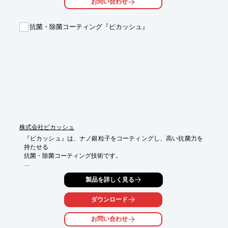
お問い合わせ
■電源不要

■簡単装着

抗菌・除菌コーティング『ピカッシュ』
※詳しくはPDFをダウンロードして頂くか、お問い合わせくださ
い。
株式会社ピカッシュ
『ピカッシュ』は、ナノ銀粒子をコーティングし、高い抗菌力を
持たせる

抗菌・除菌コーティング技術です。

一度塗布すると数ヶ月以上もの間、継続的な効果が期待でき、そ
製品を詳しく見る
の効果は、

第三者機関でも証明済み。

ダウンロード
安全性と持続性に優れているため、口の中に入れたままでも

安心というのも魅力です。

お問い合わせ