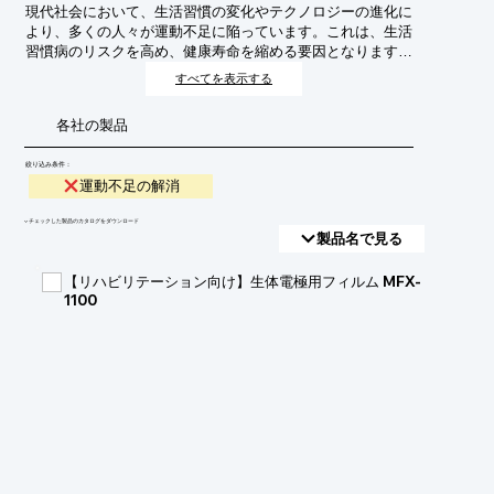
現代社会において、生活習慣の変化やテクノロジーの進化に
より、多くの人々が運動不足に陥っています。これは、生活
習慣病のリスクを高め、健康寿命を縮める要因となります。
ヘルスケア・予防医療における運動不足の解消は、個人の健
すべてを表示する
康増進だけでなく、医療費削減や社会全体の健康寿命延伸を
目指す取り組みです。
各社の製品
絞り込み条件：
運動不足の解消
​▼チェックした製品のカタログをダウンロード
製品名で見る
【リハビリテーション向け】生体電極用フィルム MFX-
1100