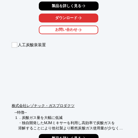
方式の筋力計です。

製品を詳しく見る
専用端末でデータを保存、評価が可能です。

ダウンロード
またすでに「μTas F-1」をご使用のユーザ様は、お手持ちの「F-
1」を

お問い合わせ
ワイヤレス接続対応にバージョンアップが可能です。

【特長】

人工炭酸泉装置
■安心してお使いいただける性能精度

■無線データ転送、保存、描画機能を付加

■多様な場面に携帯対応が可能

■筋が発揮する力を正面から正確にとらえる

■センサーの厚さは7mm、手のひらに収まる

■部位を押さえ把持したまま本体の操作や測定値のモニタリング
が可能

※詳しくはPDF資料をご覧いただくか、お気軽にお問い合わせ下
さい。
株式会社レゾナック・ガスプロダクツ
--特徴--

１．炭酸ガス量を大幅に低減

　・独自開発したMJMミキサーを利用し高効率で炭酸ガスを

    溶解することにより他社製より断然炭酸ガス使用量が少なくな
りました。
