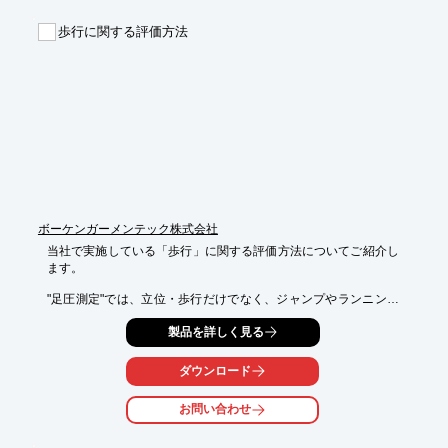
【特長】

■コーティングは1回わずか15分程度

歩行に関する評価方法
■ニオイやヌメリの原因菌をモトからシャットアウト

■毎日のお手入れはブラッシングしながら水洗いだけでOK

■コーティングは剥がれにくく、およそ3ヵ月間効果が持続

※詳しくはPDFをダウンロードして頂くか、お気軽にお問合せく
ださい。
ボーケンガーメンテック株式会社
当社で実施している「歩行」に関する評価方法についてご紹介し
ます。

"足圧測定"では、立位・歩行だけでなく、ジャンプやランニング
など

製品を詳しく見る
ダイナミックな動きでの計測が可能。

他にもフォースプレートの上を歩くことでが人間が地面からどの
ダウンロード
ように

力を受けているかがわかる"床反力"など様々な評価項目がござい
お問い合わせ
ますので、

ご用命の際はお気軽にお問い合わせください。
