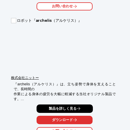
お問い合わせ
ロボット『archelis（アルケリス）』
株式会社ニットー
『archelis（アルケリス）』は、立ち姿勢で身体を支えること
で、長時間の

作業による身体の疲労を大幅に軽減する当社オリジナル製品で
す。

スネとモモで体重を分散して支えることで、体幹が安定し

製品を詳しく見る
高いパフォーマンスを引き出します。

ダウンロード
【特長】

■装着したまま自由に歩ける
