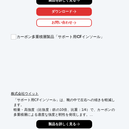
製品を詳しく見る
　・1,000ppmまでの高濃度な炭酸泉があっという間にできま
す。

　（炭酸ガスは40℃のお湯には約1,000ppmまでしか溶解しませ
ダウンロード
ん）【特許出願済み】

お問い合わせ
２．操作が簡単

　・運転スイッチを押すだけの簡単操作です。

カーボン多重積層製品「サポート用CFインソール」
３．その他

　・ご希望により自動運転、ガス切れ警報など設定ができます

※詳しくはPDFをダウンロード、もしくはお問合せください。
株式会社ウイット
「サポート用CFインソール」は、靴の中で左右への傾きを軽減し
ます。

軽量・高強度（比強度：鉄の10倍、比重：1/4）で、カーボンの
多重積層による適度な強度と靭性を発現します。

【特徴】

製品を詳しく見る
○監修：茨城県立医療大学　保健医療学部理学療法学科　大橋ゆ