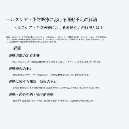
せ下さい。
ヘルスケア・予防医療における運動不足の解消
ヘルスケア・予防医療における運動不足の解消とは？
現代社会において、生活習慣の変化やテクノロジーの進化により、多くの人々が運動不足に陥っています。これは、生活習慣病の
リスクを高め、健康寿命を縮める要因となります。ヘルスケア・予防医療における運動不足の解消は、個人の健康増進だけでな
く、医療費削減や社会全体の健康寿命延伸を目指す取り組みです。
​課題
運動習慣の定着困難
忙しい現代人にとって、継続的な運動習慣を身につけることは難しく、モチベーション維持も課題となっています。
運動機会の不足
都市部での生活やリモートワークの普及により、日常的な運動機会が減少している傾向があります。
運動に関する知識・情報の不足
効果的な運動方法や、自身の健康状態に合った運動プログラムに関する正しい知識が不足している人が多いです。
運動への心理的・物理的障壁
運動に対する苦手意識、体力への不安、運動場所や器具へのアクセスといった物理的な障壁が存在します。