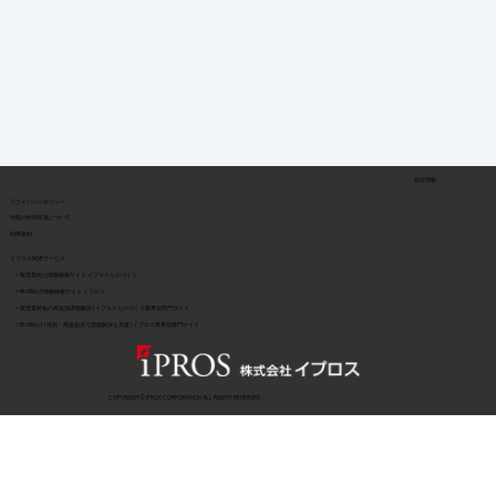
会社情報
​プライバシーポリシー
​情報の外部伝達について
利用規約
イプロス関連サービス
> 製造業向け情報検索サイト イプロスものづくり
> BtoB向け情報検索サイト イプロス
> 製造業特化の用途別課題解決 | イプロスものづくり業界別専門サイト
> BtoB向け | 目的・用途起点で課題解決を支援 | イプロス業界別専門サイト
COPYRIGHT © IPROS CORPORATION ALL RIGHTS RESERVED