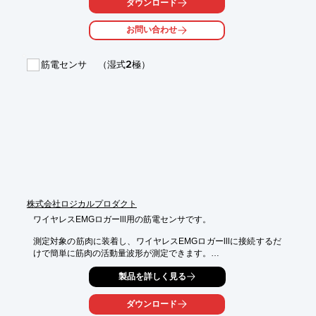
ダウンロード
着地検知機能により低速から高速まで安定した歩幅とピッチを計
測。

お問い合わせ
また、心拍同期信号の入力により、設定した心拍数を維持するよ
う

筋電センサ （湿式2極）
速度又は傾斜を制御します。

【特長】

■床置型と埋込型が選べる

■歩幅とピッチの計測

■安全性

■心拍数制御によるトレーニング

■PC制御

※詳しくはPDFをダウンロードしていただくか、お気軽にお問い
合わせください。
株式会社ロジカルプロダクト
ワイヤレスEMGロガーlll用の筋電センサです。

測定対象の筋肉に装着し、ワイヤレスEMGロガーlllに接続するだ
けで簡単に筋肉の活動量波形が測定できます。

※筋電センサ湿式は、２極と3極の２種類がございます。

製品を詳しく見る
　また、乾式湿式の２種類からお選びください。

※ディスポ電極は別売です。
ダウンロード