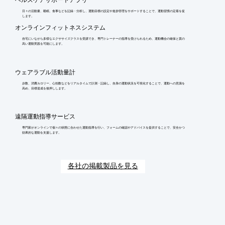
日々の活動量、睡眠、食事などを記録・分析し、運動目標の設定や進捗管理をサポートすることで、運動習慣の定着を促
します。
オンラインフィットネスシステム
自宅にいながら多様なエクササイズクラスを受講でき、専門トレーナーの指導を受けられるため、運動機会の確保と質の
高い運動実践を可能にします。
ウェアラブル活動量計
歩数、消費カロリー、心拍数などをリアルタイムで計測・記録し、自身の運動状況を可視化することで、運動への意識を
高め、目標達成を後押しします。
遠隔運動指導サービス
専門家がオンラインで個々の状態に合わせた運動指導を行い、フォームの確認やアドバイスを提供することで、安全かつ
効果的な運動を支援します。
各社の掲載製品を見る