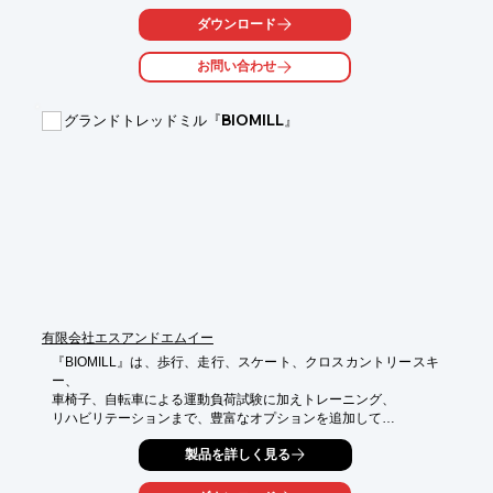
かり教授

ダウンロード
○使用者の足の大きさに合わせられる設計性

お問い合わせ
詳しくはお問い合わせ、またはカタログをダウンロードしてくだ
さい。
グランドトレッドミル『BIOMILL』
有限会社エスアンドエムイー
『BIOMILL』は、歩行、走行、スケート、クロスカントリースキ
ー、

車椅子、自転車による運動負荷試験に加えトレーニング、

リハビリテーションまで、豊富なオプションを追加して

幅広い用途に使用できるグランドトレッドミルです。

製品を詳しく見る
ベルト幅1300mm以下は、サイドステップ下に埋め込まれた8個
の
