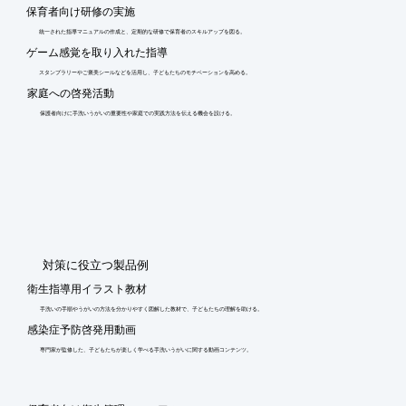
保育者向け研修の実施
統一された指導マニュアルの作成と、定期的な研修で保育者のスキルアップを図る。
ゲーム感覚を取り入れた指導
スタンプラリーやご褒美シールなどを活用し、子どもたちのモチベーションを高める。
家庭への啓発活動
保護者向けに手洗いうがいの重要性や家庭での実践方法を伝える機会を設ける。
​対策に役立つ製品例
衛生指導用イラスト教材
手洗いの手順やうがいの方法を分かりやすく図解した教材で、子どもたちの理解を助ける。
感染症予防啓発用動画
専門家が監修した、子どもたちが楽しく学べる手洗いうがいに関する動画コンテンツ。