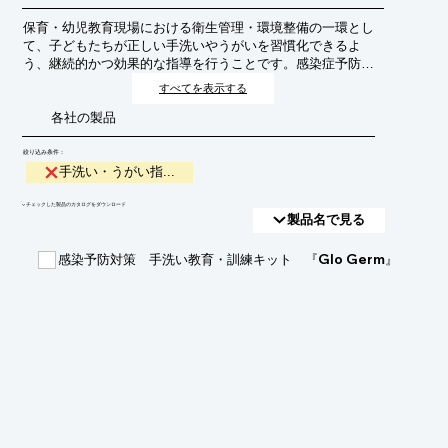
保育・幼児教育現場における衛生管理・環境整備の一環とし
て、子どもたちが正しい手洗いやうがいを習慣化できるよ
う、継続的かつ効果的な指導を行うことです。感染症予防、
健康増進、そして自立心を育む上で極めて重要です。
すべてを表示する
各社の製品
絞り込み条件：
手洗い・うがい指...
​▼チェックした製品のカタログをダウンロード
製品名で見る
感染予防対策 手洗い教育・訓練キット 『Glo Germ』