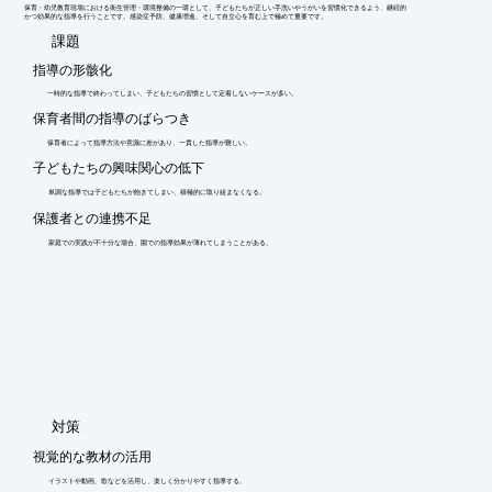
保育・幼児教育現場における衛生管理・環境整備の一環として、子どもたちが正しい手洗いやうがいを習慣化できるよう、継続的
かつ効果的な指導を行うことです。感染症予防、健康増進、そして自立心を育む上で極めて重要です。
​課題
指導の形骸化
一時的な指導で終わってしまい、子どもたちの習慣として定着しないケースが多い。
保育者間の指導のばらつき
保育者によって指導方法や意識に差があり、一貫した指導が難しい。
子どもたちの興味関心の低下
単調な指導では子どもたちが飽きてしまい、積極的に取り組まなくなる。
保護者との連携不足
家庭での実践が不十分な場合、園での指導効果が薄れてしまうことがある。
​対策
視覚的な教材の活用
イラストや動画、歌などを活用し、楽しく分かりやすく指導する。