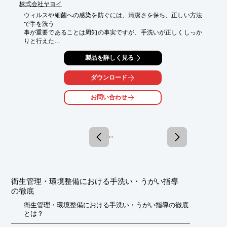
株式会社ヤヨイ
ウィルスや細菌への感染を防ぐには、清潔さを保ち、正しい方法
で手を洗う

事が重要であることは周知の事実ですが、手洗いが正しくしっか
りと行えた

かの判定はとても困難な事です。感染症対策に注目と関心が集ま
製品を詳しく見る
っている

現今、Glo Germ は、貴方ご自身はもちろんの事、貴方の生徒や
スタッフに

ダウンロード
正しい手洗い方法とクリーニング方法の重要さを教える効果的な
手法を提供

お問い合わせ
いたします。
1 / 1
衛生管理・環境整備における手洗い・うがい指導
の徹底
衛生管理・環境整備における手洗い・うがい指導の徹底
とは？