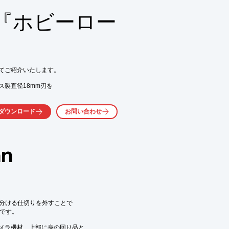
『ホビーロー
てご紹介いたします。

製直径18mm刃を

ムなどの切りにくい

ダウンロード
お問い合わせ
きます。

n
れます

下を分ける仕切りを外すことで

です。

くか、お気軽にお問い合わせください。
メラ機材、上部に身の回り品と
