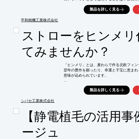
分けて使うことができ、サイドから簡単にカ
製品を詳しく見る
写真を撮ることができます。

また、カメラを持ち歩かないときは、仕切り
平和精機工業株式会社
タウンユースバッグとしても活躍します。

ストローをヒンメリ
【特長】

■サイドアクセスのカメラ収納

■着脱式のインナーケース

てみませんか？
■2気室一体構造

■アクセサリーポケット

■ノートパソコン収納

「ヒンメリ」とは、麦わらで作る北欧フィン
※詳しくはPDF資料をご覧いただくか、お
翌年の豊作を願ったり、幸運と子宝に恵まれ
意味が込められています。

ストローは菌が発生せず衛生的で、加工しや
製品を詳しく見る
ヒンメリストローは特注のため、色、サイズ
承ります。まずはお気軽にお問い合わせくださ
シバセ工業株式会社
【製作事例】

【静電植毛の活用事
■カラー：ベージュ

　・口径：3mm

　・長さ：350mm

ージュ
■カラー：ゴールド

　・口径：3mm
