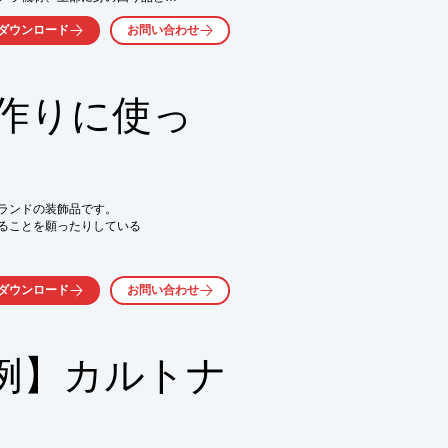
メラを取り出せるので気軽に

ダウンロード
お問い合わせ
を外すことで容量の大きな

作りに使っ
ランドの装飾品です。

気軽にお問い合わせ下さい。
ることを願ったりしている

すく、丈夫で長持ち。

ダウンロード
お問い合わせ
、長さ等オーダーメイドで

い。

例】カルトナ