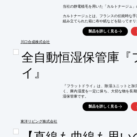
　・長さ：300mm

当社の静電植毛を用いた「カルトナージュ」
※詳しくはPDF資料をご覧いただくか、お
カルトナージュとは、フランスの伝統時な手
組み立てられた箱に布や紙などを貼ってオリ
カルトナージュ制作キットの生地に、当社の
製品を詳しく見る
活用されています。

川口合成株式会社
【静電植毛 特長】

■ロール状の基材に植毛

全自動恒湿保管庫『
■カラーは50色以上、オリジナルの色も作れる
■素材に応じて好適な接着剤の配合比率を選定
■製品の使用目的に応じてパイルの長さや素材
イ』
■パターン模様の植毛でデザインの幅もアップ
※詳しくはPDF資料をご覧いただくか、お
『フラットドライ』は、除湿ユニットと加
く、庫内湿度を一定に保ち、大切な物を長期
湿保管庫です。
製品を詳しく見る
東洋リビング株式会社
【直線も曲線も思い