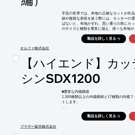
手芸の世界では、布地の正確なカットが作品
線や複雑な形状を扱う際には、カッターの選
ばないと、布地がずれ、思い通りの形にカッ
のサイズと種類を豊富に揃え、様々な布地や
【活用シーン】

製品を詳しく見る
・布地の裁断

・型紙のカット

オルファ株式会社
・曲線カット

【ハイエンド】カッ
【導入の効果】

・布地の種類や用途に合わせたカットが可能

・作業効率の向上

シンSDX1200
・仕上がりの質の向上
■豊富な内蔵模様

1,300種類以上の内蔵模様と17種類の内蔵
トします。

■自動ブレード調整機能搭載

製品を詳しく見る
今までは、素材によって手動で刃の調整を行
は素材の厚みを感知して刃の量を調整無しで
りました。

ブラザー販売株式会社