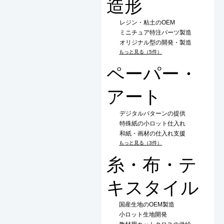
造形
レジン・粘土のOEM
ミニチュア特注パーツ製造
オリジナル型の開発・製造
もっと見る（5件）
ペーパー・
アート
デジタルパターンの提供
特殊紙の小ロット仕入れ
和紙・画材の仕入れ支援
もっと見る（3件）
糸・布・テ
キスタイル
国産生地のOEM製造
小ロット生地開発