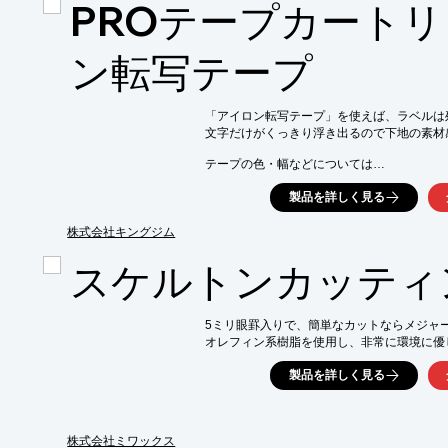
■3mmカットに対応

PROテープカートリ
最大厚さ3mmまでの素材がカット可能とな
レタンフォーム、革、キャンバス地など、更
た。

ン転写テープ
※厚さ3ｍｍまでのカットは、フェルト、ウ
よっては切れない場合もあります。

「アイロン転写テープ」を使えば、ラベルは残
■ロールカット状素材もカットできる

文字だけがくっきり浮き出るので下地の素材
別売のロールフィーダーを使えば、ロール状
インや大量の模様を一度にカット、描画する
テープの色・幅などについては

※別途オプション品の購入が必要
PDFをダウンロードしていただくか、お気
製品を詳しく見る
株式会社キングジム
スケルトンカッティ
5ミリ眼罫入りで、簡単なカットならメジャー
オレフィン系樹脂を使用し、非常に環境に優
製品を詳しく見る
株式会社ミワックス