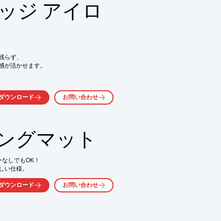
ッジ アイロ
ったことで、紙、布だけではなく、新たにウ
に様々な素材に対応出来るようになりまし
レタンフォームなどの場合。素材や硬さに
らず、

感が活かせます。

の素材をそのままセットして、長尺のデザ
ことができます。

軽にお問い合わせください。
ダウンロード
お問い合わせ
ングマット
なしでもOK！

しい仕様。
ダウンロード
お問い合わせ