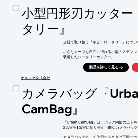
小型円形刃カッター
タリー』
当社で取り扱う『ホビーロータリー』につい
小さなカーブも自在に切れる小型のステンレス
装着したロータリーカッター。

布や紙をはじめ、薄手のゴムシートやフィル
製品を詳しく見る
素材もカットできます。

オルファ株式会社
刃が円形なので直線も曲線もスムーズに切断で
布の切断に適しています。

カメラバッグ『Urba
【特長】

■替刃式

CamBag』
■左右両用

■ステンレス刃

■円形刃18ミリ替刃（装着刃）

■ミシン目ロータリー替刃（別売り）も付けら
『Urban CamBag』は、バッグ内部の上
2気室を1気室に切り替え可能なカメラバッグ
※詳しくはPDFをダウンロードしていただ
カメラバッグとして使用するときは下部にカ