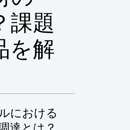
？課題
品を解
ルにおける
調達とは？