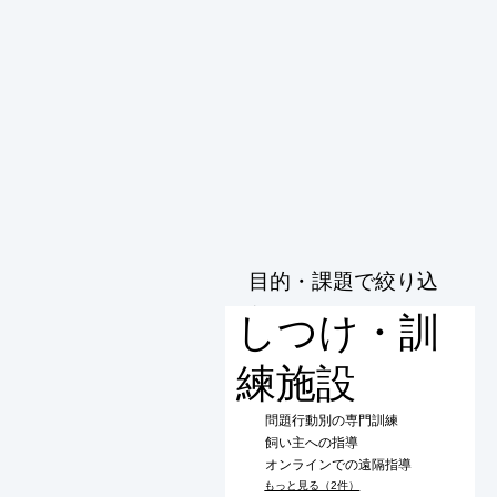
目的・課題で絞り込
む
しつけ・訓
練施設
問題行動別の専門訓練
飼い主への指導
オンラインでの遠隔指導
もっと見る（2件）