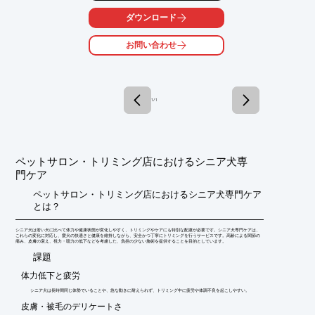
定していただけます。

ダウンロード
【特長】

○静音設計で大変音も静か

お問い合わせ
○一定の温度を保ち、ペットの快適さと安全を追求

○特許取得の事実が、性能と品質の高さを証明

詳しくはお問い合わせ、またはカタログをご覧ください。
1 / 1
ペットサロン・トリミング店におけるシニア犬専
門ケア
ペットサロン・トリミング店におけるシニア犬専門ケア
とは？
シニア犬は若い犬に比べて体力や健康状態が変化しやすく、トリミングやケアにも特別な配慮が必要です。シニア犬専門ケアは、
これらの変化に対応し、愛犬の快適さと健康を維持しながら、安全かつ丁寧にトリミングを行うサービスです。高齢による関節の
痛み、皮膚の衰え、視力・聴力の低下などを考慮した、負担の少ない施術を提供することを目的としています。
​課題
体力低下と疲労
シニア犬は長時間同じ体勢でいることや、急な動きに耐えられず、トリミング中に疲労や体調不良を起こしやすい。
皮膚・被毛のデリケートさ