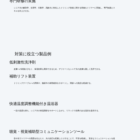
専門研修の実施
シニア犬の解剖学、生理学、行動学、高齢犬に特化したトリミング技術に関する研修をトリマーに実施し、専門知識とス
キルを向上させる。
​対策に役立つ製品例
低刺激性洗浄剤
皮膚への刺激が少なく、保湿効果も期待できるため、デリケートなシニア犬の皮膚を優しく洗浄できる。
補助リフト装置
トリミングテーブルへの昇降や、施術中の体勢維持をサポートし、関節への負担を軽減する。
快適温度調整機能付き温浴器
一定の温度を保ち、シニア犬の体温調節をサポートしながら、リラックス効果のある温浴を提供する。
聴覚・視覚補助型コミュニケーションツール
音や光でトリマーの意図を伝えたり、犬の反応を把握したりすることで、不安を軽減し、安全なコミュニケーションを促