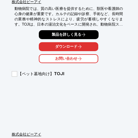
株式会社ビーアイ
動物病院では、質の高い医療を提供するために、獣医や看護師の
心身の健康が重要です。カルテの記録や診察、手術など、長時間
の業務や精神的なストレスにより、疲労が蓄積しやすくなりま
す。TOJIは、日本の湯治文化をベースに開発され、動物病院スタ
ッフの疲労回復とコンディション維持をサポートします。

製品を詳しく見る
【活用シーン】

・動物病院スタッフの休憩スペース

ダウンロード
・情報共有のための会議室

・病院スタッフ向けの福利厚生

お問い合わせ
【導入の効果】

・疲労回復を促進し、集中力とパフォーマンスの向上

【ペット墓地向け】TOJI
・心身のバランスを整え、ストレス軽減

・動物病院スタッフの健康維持と、より良い動物医療の提供
株式会社ビーアイ