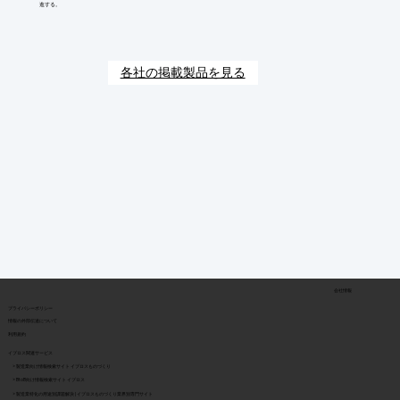
進する。
各社の掲載製品を見る
会社情報
​プライバシーポリシー
​情報の外部伝達について
利用規約
イプロス関連サービス
> 製造業向け情報検索サイト イプロスものづくり
> BtoB向け情報検索サイト イプロス
> 製造業特化の用途別課題解決 | イプロスものづくり業界別専門サイト