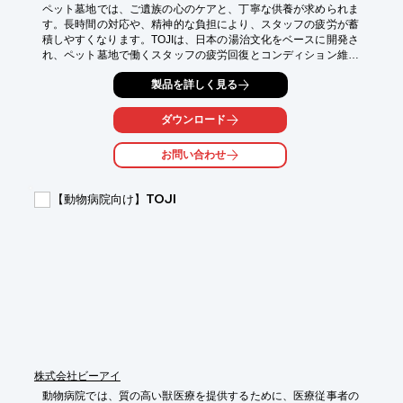
ペット墓地では、ご遺族の心のケアと、丁寧な供養が求められま
す。長時間の対応や、精神的な負担により、スタッフの疲労が蓄
積しやすくなります。TOJIは、日本の湯治文化をベースに開発さ
れ、ペット墓地で働くスタッフの疲労回復とコンディション維持
をサポートします。

製品を詳しく見る
【活用シーン】

・スタッフの休憩スペース

ダウンロード
・情報共有のための会議室

・スタッフ向けの福利厚生

お問い合わせ
【導入の効果】

・疲労回復を促進し、集中力とパフォーマンスの向上

【動物病院向け】TOJI
・心身のバランスを整え、ストレス軽減

・スタッフの健康維持と、より良いサービス提供
株式会社ビーアイ
動物病院では、質の高い獣医療を提供するために、医療従事者の