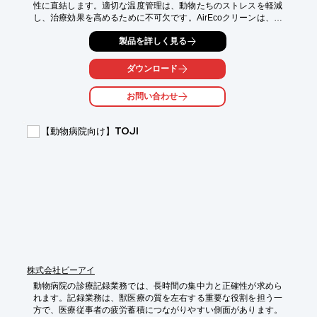
性に直結します。適切な温度管理は、動物たちのストレスを軽減
し、治療効果を高めるために不可欠です。AirEcoクリーンは、エ
アコンの消費電力を削減し、快適な環境を維持することで、動物
製品を詳しく見る
病院の運営をサポートします。

【活用シーン】

ダウンロード
・診察室

・入院室

お問い合わせ
・待合室

・手術室

【動物病院向け】TOJI
【導入の効果】

・空調コストの削減

・動物とスタッフの快適性向上

・省エネへの貢献
株式会社ビーアイ
動物病院の診療記録業務では、長時間の集中力と正確性が求めら
れます。記録業務は、獣医療の質を左右する重要な役割を担う一
方で、医療従事者の疲労蓄積につながりやすい側面があります。