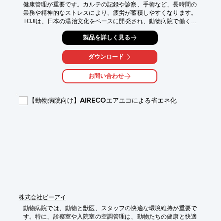
健康管理が重要です。カルテの記録や診察、手術など、長時間の
業務や精神的なストレスにより、疲労が蓄積しやすくなります。
TOJIは、日本の湯治文化をベースに開発され、動物病院で働く医
療従事者の疲労回復とコンディション維持をサポートします。

製品を詳しく見る
【活用シーン】

・医療従事者の休憩スペース

ダウンロード
・情報共有のための会議室

・病院スタッフ向けの福利厚生

お問い合わせ
【導入の効果】

・疲労回復を促進し、集中力とパフォーマンスの向上

【動物病院向け】AIRECOエアエコによる省エネ化
・心身のバランスを整え、ストレス軽減

・医療従事者の健康維持と、より良い動物医療の提供
株式会社ビーアイ
動物病院では、動物と獣医、スタッフの快適な環境維持が重要で
す。特に、診察室や入院室の空調管理は、動物たちの健康と快適