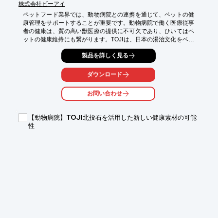
株式会社ビーアイ
ペットフード業界では、動物病院との連携を通じて、ペットの健
康管理をサポートすることが重要です。動物病院で働く医療従事
者の健康は、質の高い獣医療の提供に不可欠であり、ひいてはペ
ットの健康維持にも繋がります。TOJIは、日本の湯治文化をベー
スに開発され、動物病院で働く医療従事者の疲労回復とコンディ
製品を詳しく見る
ション維持をサポートします。

【活用シーン】

ダウンロード
・医療従事者の休憩スペース

・情報共有のための会議室

お問い合わせ
・病院スタッフ向けの福利厚生

【導入の効果】

【動物病院】TOJI北投石を活用した新しい健康素材の可能
・疲労回復を促進し、集中力とパフォーマンスの向上

性
・心身のバランスを整え、ストレス軽減

・医療従事者の健康維持と、より良い動物医療の提供