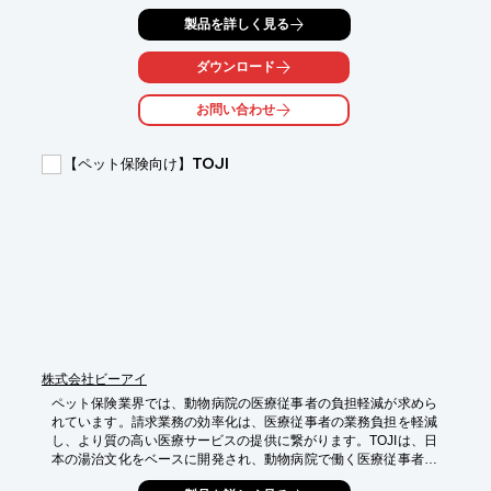
計により、動物病院のニーズに合わせた空間を創出できます。

製品を詳しく見る
【活用シーン】

*   診察室

ダウンロード
*   検査室

*   待合室

お問い合わせ
【導入の効果】

*   動物と飼い主の安心感向上

【ペット保険向け】TOJI
*   スペースの有効活用

*   迅速な設置による業務効率化
株式会社ビーアイ
ペット保険業界では、動物病院の医療従事者の負担軽減が求めら
れています。請求業務の効率化は、医療従事者の業務負担を軽減
し、より質の高い医療サービスの提供に繋がります。TOJIは、日
本の湯治文化をベースに開発され、動物病院で働く医療従事者の
疲労回復とコンディション維持をサポートします。これにより、