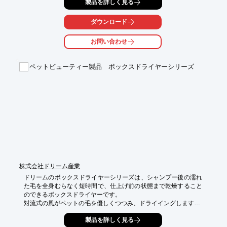
製品を詳しく見る
医療従事者は心身ともに健康な状態で業務に臨むことができ、結
果として、ペット保険の請求業務の質の向上にも貢献します。

ダウンロード
【活用シーン】

・ECサイト内での特集

お問い合わせ
・動物病院向けギフト

・獣医師向けセミナーでの紹介

ペットビューティー製品 ボックスドライヤーシリーズ
【導入の効果】

・ECサイトの付加価値向上

・顧客ロイヤリティの向上

・新たな収益源の創出
株式会社ドリーム産業
ドリームのボックスドライヤーシリーズは、シャンプー後の濡れ
た毛を全身むらなく短時間で、仕上げ前の状態まで乾燥すること
のできるボックスドライヤーです。

対流式の風がペットの毛を優しくつつみ、ドライイングします。

新発売のスーパーボックスドライヤーは、マイコン制御によるタ
製品を詳しく見る
ッチパネルの搭載により、乾燥室内の温度や乾燥時間を簡単に設