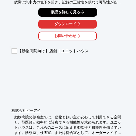
疲労は集中力の低下を招き、記録の正確性を損なう可能性があり
ます。TOJIは、日本の湯治文化をベースに開発され、動物病院で
製品を詳しく見る
働く医療従事者の疲労回復とコンディション維持をサポートしま
す。

ダウンロード
【活用シーン】

・医療従事者の休憩スペース

お問い合わせ
・情報共有のための会議室

・病院スタッフ向けの福利厚生

【動物病院向け】店舗｜ユニットハウス
【導入の効果】

・疲労回復を促進し、集中力とパフォーマンスの向上

・心身のバランスを整え、ストレス軽減

・医療従事者の健康維持と、より良い動物医療の提供
株式会社ビーアイ
動物病院の診察室では、動物と飼い主が安心して利用できる空間
と、獣医師が効率的に診療できる機能性が求められます。ユニッ
トハウスは、これらのニーズに応える柔軟性と機能性を備えてい
ます。診察室、検査室、または待合室として、オーダーメイド設