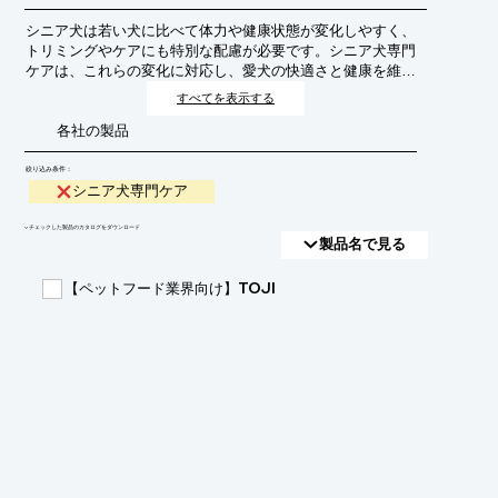
シニア犬は若い犬に比べて体力や健康状態が変化しやすく、
トリミングやケアにも特別な配慮が必要です。シニア犬専門
ケアは、これらの変化に対応し、愛犬の快適さと健康を維持
しながら、安全かつ丁寧にトリミングを行うサービスです。
すべてを表示する
高齢による関節の痛み、皮膚の衰え、視力・聴力の低下など
各社の製品
を考慮した、負担の少ない施術を提供することを目的として
います。
絞り込み条件：
シニア犬専門ケア
​▼チェックした製品のカタログをダウンロード
製品名で見る
【ペットフード業界向け】TOJI