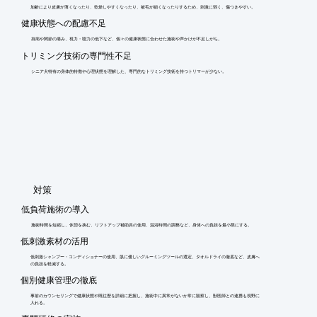
加齢により皮膚が薄くなったり、乾燥しやすくなったり、被毛が細くなったりするため、刺激に弱く、傷つきやすい。
健康状態への配慮不足
持病や関節の痛み、視力・聴力の低下など、個々の健康状態に合わせた施術や声かけが不足しがち。
トリミング技術の専門性不足
シニア犬特有の身体的特徴や心理状態を理解した、専門的なトリミング技術を持つトリマーが少ない。
​対策
低負荷施術の導入
施術時間を短縮し、休憩を挟む、リフトアップ補助具の使用、温浴時間の調整など、身体への負担を最小限にする。
低刺激素材の活用
低刺激シャンプー・コンディショナーの使用、肌に優しいグルーミングツールの選定、タオルドライの徹底など、皮膚へ
の負担を軽減する。
個別健康管理の徹底
事前のカウンセリングで健康状態や既往歴を詳細に把握し、施術中に異常がないか常に観察し、獣医師との連携も視野に
入れる。