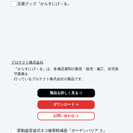
忌避グッズ『からすにげ～る』
■玉切りリフトを装備

■個人ユース から 業務ユース（リース・レンタル等）まで広い守
備範囲

■コンパクトに格納（運搬・収納時は軽トラックの荷台に収まる
大きさ）

■省人化・省力化に貢献

詳しくはショーシンまでお問合せ、またはカタログをダウンロー
ドしてください。
プロテクト株式会社
『からすにげ～る』は、各種忌避剤の製造・販売・施工、住宅保
守業務を

行っているプロテクト株式会社の製品です。

カラス対策のお試しに適しています。約2m分あり、カラスがが
製品を詳しく見る
止まる箇所に

付けフィルムを剥がすだけです。

ダウンロード
当社の製品は、食品、医薬品添加物を主に製剤した

「人や動物にやさしい忌避製剤」です。

お問い合わせ
【仕様】

■両面テープ付き

変動超音波式ネコ被害軽減器『ガーデンバリア ３』
■長さ：約2m
