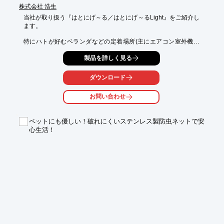
株式会社 浩生
当社が取り扱う『はとにげ～る／はとにげ～るLight』をご紹介し
ます。

特にハトが好むベランダなどの定着場所(主にエアコン室外機周
り)に

製品を詳しく見る
抜群の効果を発揮。

主成分である植物エキスの臭いで止まることを躊躇します。

ダウンロード
また足などに付いた薬を取ろうとし、くちばし・鼻から忌避剤の
お問い合わせ
成分を感じて

嫌がります。

ペットにも優しい！破れにくいステンレス製防虫ネットで安
【特長】

心生活！
＜はとにげ～る＞

■設置型

■ハトの巣作り場所・寝泊り場所の対策に好適

＜はとにげ～るLight＞

■スプレー式フォームタイプ

■ベランダの手すりなど一時的に止まるハトに効果を発揮

※詳しくはPDF資料をご覧いただくか、お気軽にお問い合わせ下
さい。