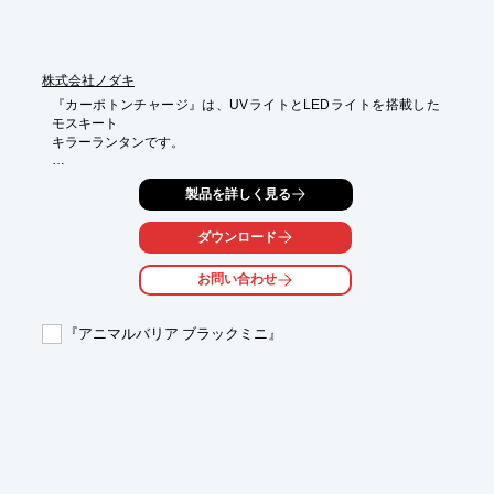
株式会社ノダキ
『カーポトンチャージ』は、UVライトとLEDライトを搭載した
モスキート

キラーランタンです。

USB充電式のため、ベランダや庭先などコンセントが近くにない

製品を詳しく見る
場所でも使用可能。

キッチンの生ごみにわくコバエ、観葉植物に集まる虫、寝室にい
ダウンロード
つの間にか

入り込む蚊、そんな虫のお悩みを当製品がバチッと解決します。

お問い合わせ
【特長】

■UV誘虫灯で害虫を撃退

『アニマルバリア ブラックミニ』
■薬剤を使わないから安心

■LEDランタンとしても

■USB充電式

■手のひらサイズ

■直接触れない安心設計

※詳しくはPDFをダウンロードしていただくか、お気軽にお問い
合わせください。