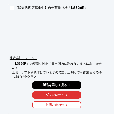
■メスの蚊だけを捕獲し、設置したエリアでの産卵を阻止

■設置したエリアの蚊の絶対数を駆除

【販売代理店募集中】自走薪割り機「LS326R」
■静音で気にならない

■電源不要

■殺虫剤を使用しない

■人体・ペット・家畜などに無害

■効果が最大約4,000m2と広範囲

※製品の詳細、ご不明点につきましては、お気軽にお問い合わせ
ください。
株式会社ショーシン
「LS326R」の薪割り性能で日本国内に割れない樹木はありませ
ん！

玉切りリフトを装備していますので重い玉切りでも作業台まで持
ち上げがラクラク。

省力化・省人化により、人件費の削減が可能です。

製品を詳しく見る
履帯式 自走台車で高い走破性があります。

運搬・収納時はコンパクトに格納できるので、軽トラックの荷台
ダウンロード
にも収まります。

お問い合わせ
【特長】

■破砕力32トン、サイクルタイム12秒の薪割り性能

■履帯式 自走台車で高い走破性
