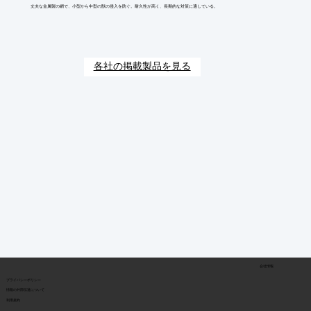
丈夫な金属製の網で、小型から中型の獣の侵入を防ぐ。耐久性が高く、長期的な対策に適している。
各社の掲載製品を見る
会社情報
​プライバシーポリシー
​情報の外部伝達について
利用規約