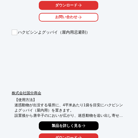
ダウンロード
当社の製品は、食品、医薬品添加物を主に製剤した

「人や動物にやさしい忌避製剤」です。

お問い合わせ
【仕様】

■長さ：約2m　エアコン室外機周り 1台分程度

ハクビシンよグッバイ（屋内用忌避剤）
■容量：10個入り

■主成分：ハーブ系天然エキス2種　保湿剤　油

※詳しくはPDF資料をご覧いただくか、お気軽にお問い合わせ下
さい。
株式会社国分商会
【使用方法】

迷惑動物が出没する場所に、4平米あたり1袋を目安にハクビシン
よグッバイ（屋内用）を置きます。

設置後から唐辛子のにおいが広がり、迷惑動物を追い出し寄せ付
けにくくします。

製品を詳しく見る
【効果】

約2ヶ月

ダウンロード