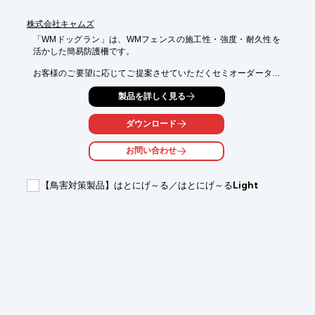
※詳しくはPDF資料をご覧いただくか、お気軽にお問い合わせ下
さい。
株式会社キャムズ
「WMドッグラン」は、WMフェンスの施工性・強度・耐久性を
活かした簡易防護柵です。

お客様のご要望に応じてご提案させていただくセミオーダータイ
プ。

製品を詳しく見る
ご自宅用や営業用に最適です。

【特長】

ダウンロード
■ご自宅用や営業用に最適

■WMフェンスの優れた施工性

お問い合わせ
■強度・耐久性に優れる

■セミオーダータイプ

【鳥害対策製品】はとにげ～る／はとにげ～るLight
詳しくはカタログをご覧頂くか、お気軽にお問い合わせ下さい。

なお、詳しいお見積りをご希望の方は、キャムズホームページの
『お見積りのご依頼』フォームよりご依頼ください。