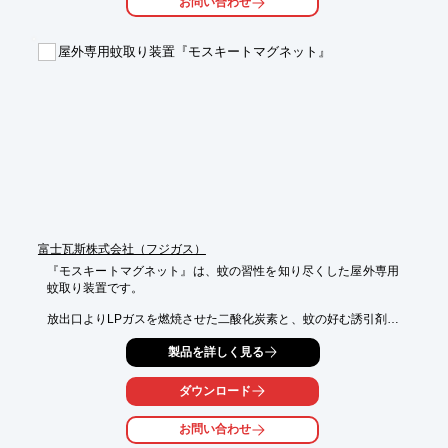
お問い合わせ
屋外専用蚊取り装置『モスキートマグネット』
富士瓦斯株式会社（フジガス）
『モスキートマグネット』は、蚊の習性を知り尽くした屋外専用
蚊取り装置です。

放出口よりLPガスを燃焼させた二酸化炭素と、蚊の好む誘引剤に
よる臭いを放出し、広範囲の蚊を

製品を詳しく見る
おびき寄せることが可能。近寄ってきた蚊は吸引口より本体に吸
い取られ、捕獲された蚊はネットの中で乾燥します。

始動はバッテリーを使用し、10kgのLPガスで約3週間連続稼動が
ダウンロード
可能です。

お問い合わせ
【特長】
