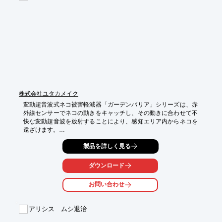
■容量：10個入り

■主成分：カプサイシン系天然エキス3種　保湿剤　油

※詳しくはPDF資料をご覧いただくか、お気軽にお問い合わせ下
さい。
株式会社ユタカメイク
変動超音波式ネコ被害軽減器「ガーデンバリア」シリーズは、赤
外線センサーでネコの動きをキャッチし、その動きに合わせて不
快な変動超音波を放射することにより、感知エリア内からネコを
遠ざけます。

動物愛護の観点からネコを傷つけず1～2週間をかけて学習させ、
製品を詳しく見る
フン尿被害（いたずら）等を防ぐように設計しております。

そして新たに「ハクビシン」に対する上記の効果も立証されまし
た。

ダウンロード
【ガーデンバリア ３の特長】

お問い合わせ
■波長の変化でネコの慣れを防止(※某国立大学臨床試験にて効果
立証済)

■人体・環境に無害！ ネコも傷つけません

アリシス ムシ退治
■防水・防塵性能ＩＰ５４取得!!

■センサー感知範囲：約１００平米（シリーズ最大）
