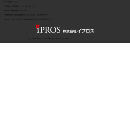
イプロス関連サービス
> 製造業向け情報検索サイト イプロスものづくり
> BtoB向け情報検索サイト イプロス
> 製造業特化の用途別課題解決 | イプロスものづくり業界別専門サイト
> BtoB向け | 目的・用途起点で課題解決を支援 | イプロス業界別専門サイト
COPYRIGHT © IPROS CORPORATION ALL RIGHTS RESERVED