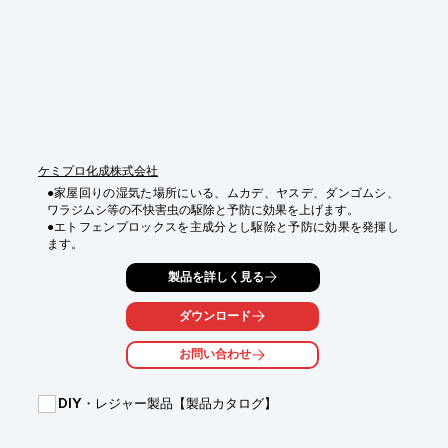
■繰り返し使える充電式のため乾電池購入の必要なし!! さらに電気
代も低コスト!!

■バッテリーを本体から取り外して清潔に簡単充電!!

■信頼の日本製（設計・製造・検査 全ての工程）

■ＳＤＧｓの観点による環境への配慮から、廃棄物である乾電池
のゴミの削減や温室効果ガス排出量削減に貢献!!

※詳しくは弊社公式ＨＰをご覧ください。

★下記リンク先「あっと解消　本店」より商品をご購入いただけ
ます★
ケミプロ化成株式会社
●家屋回りの湿気た場所にいる、ムカデ、ヤスデ、ダンゴムシ、
ワラジムシ等の不快害虫の駆除と予防に効果を上げます。

●エトフェンプロックスを主成分とし駆除と予防に効果を発揮し
ます。
製品を詳しく見る
ダウンロード
お問い合わせ
DIY・レジャー製品【製品カタログ】