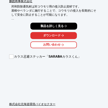
鵬図商事株式会社
邦和防除通気材は対コウモリ用の侵入防止資材です。

屋根やベランダに施行することで、コウモリの侵入を長期的にそ
して安全に防止することが可能になります。

日本に多く生息しているアブラコウモリは、人の住んでいる建造
製品を詳しく見る
物を好み家屋の瓦の下や戸袋の中、ベランダ、天井裏など様々な
場所に入り込みます。

コウモリが建物内に営巣すると、糞による悪臭や建物の美観を損
ダウンロード
ねる間接的な被害だけでなく、ダニやノミの発生や感染症などの
リスクを高めます。

お問い合わせ
被害を未然に防ぐには、コウモリが建物へ入り込む前の対策が必
要となります。

カラス忌避ステッカー「SARABAカラスくん」
しかし、野生動物であるコウモリは鳥獣保護法（鳥獣の保護及び
狩猟の適正化に関する法律）により保護されており、許可なく捕
獲ができません。

危害を加えず家の外に『追い出すこと』そして『再び侵入させな
いこと』が重要になります。

【コウモリの活動時期について】

日本ではおおよそ4月～10月。中でも7月～8月は子育ての時期、
11月以降は冬眠の時期となり、巣から追い出すことが難しくなり
ます。

春先、秋口での防除をおすすめします。
株式会社北海道環境バイオセクター