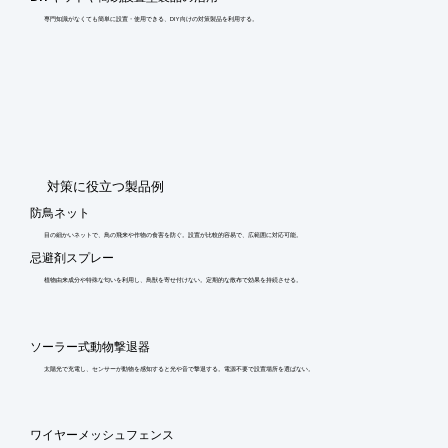
専門知識がなくても簡単に設置・使用できる、DIY向けの対策製品を利用する。
​対策に役立つ製品例
防鳥ネット
目の細かいネットで、鳥の飛来や作物の食害を防ぐ。設置が比較的容易で、広範囲に対応可能。
忌避剤スプレー
植物由来成分や特殊な匂いを利用し、鳥獣を寄せ付けない。定期的な散布で効果を持続させる。
ソーラー式動物撃退器
太陽光で充電し、センサーが動物を感知すると光や音で撃退する。電源不要で設置場所を選ばない。
ワイヤーメッシュフェンス