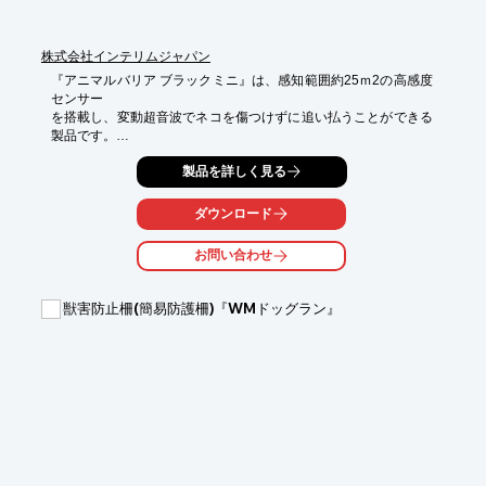
株式会社インテリムジャパン
『アニマルバリア ブラックミニ』は、感知範囲約25ｍ2の高感度
センサー

を搭載し、変動超音波でネコを傷つけずに追い払うことができる
製品です。

乾電池式のため簡単に設置が可能。2週間程度でネコの出入りが
製品を詳しく見る
激減し、

糞尿被害が少なくなります。

ダウンロード
また、アニマルバリアを複数組み合わせると、撃退範囲の拡大も
お問い合わせ
でき、

4個の組み合わせで360°全方向に対応します。

獣害防止柵(簡易防護柵)『WMドッグラン』
夜の通路の明かりとして併用できるLEDライトが付いたタイプも
ラインアップ

しています。

【特長】

■乾電池式で簡単設置

■人体、環境に無害な変動超音波

■高感度センサー（感知範囲 約25m2）

■複数組み合わせで撃退範囲を拡大
