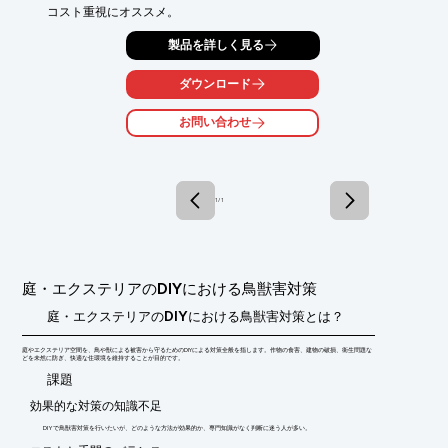
コスト重視にオススメ。
製品を詳しく見る
ダウンロード
お問い合わせ
1 / 1
庭・エクステリアのDIYにおける鳥獣害対策
庭・エクステリアのDIYにおける鳥獣害対策とは？
庭やエクステリア空間を、鳥や獣による被害から守るためのDIYによる対策全般を指します。作物の食害、建物の破損、衛生問題な
どを未然に防ぎ、快適な住環境を維持することが目的です。
​課題
効果的な対策の知識不足
DIYで鳥獣害対策を行いたいが、どのような方法が効果的か、専門知識がなく判断に迷う人が多い。