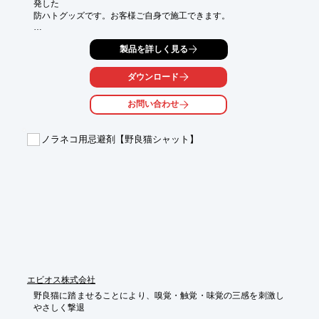
発した

防ハトグッズです。お客様ご自身で施工できます。

プロテクトグループが使用しているものと同じ忌避剤なので効果
製品を詳しく見る
は抜群。

保護シートを剥がすだけで設置できるプロ仕様のグッズです。

ダウンロード
【特長】

■保護シートを剥がすだけの簡単設置

お問い合わせ
■プロ仕様で効果抜群

※詳しくは外部リンクページをご覧いただくか、お気軽にお問い
ノラネコ用忌避剤【野良猫シャット】
合わせください。

※下記より会社案内資料をダウンロードいただけます。
エビオス株式会社
野良猫に踏ませることにより、嗅覚・触覚・味覚の三感を刺激し
やさしく撃退