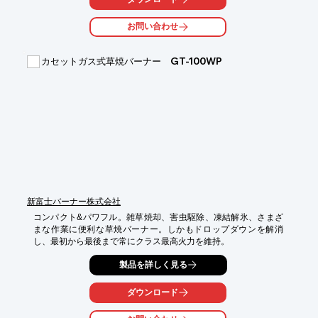
雨や風の当たらない場所では、半年～1年持続します。

お問い合わせ
【注意事項】

・作業をされる際は必ず手袋・マスク・保護メガネ等を着用して
ください。

カセットガス式草焼バーナー GT-100WP
・直接手で触れたり、直に臭いを嗅がないで下さい。

・直接手で触れた時は、目や皮膚の弱い所に触れず、必ず石鹸で
十分に洗って下さい。

・万一、目や皮膚に刺激を感じた時は、水でよく洗い流し、医師
の診察を受けて下さい。

（成分は唐辛子エキス「カプサイシン」です。毒性はありません
が、強い辛味があります。）

・保管の際は、密封し直射日光の当たらない涼しい場所で保管し
て下さい。

・お子様が誤って口に入れたりしないようにして下さい。
新富士バーナー株式会社
コンパクト&パワフル。雑草焼却、害虫駆除、凍結解氷、さまざ
まな作業に便利な草焼バーナー。しかもドロップダウンを解消
し、最初から最後まで常にクラス最高火力を維持。
製品を詳しく見る
ダウンロード