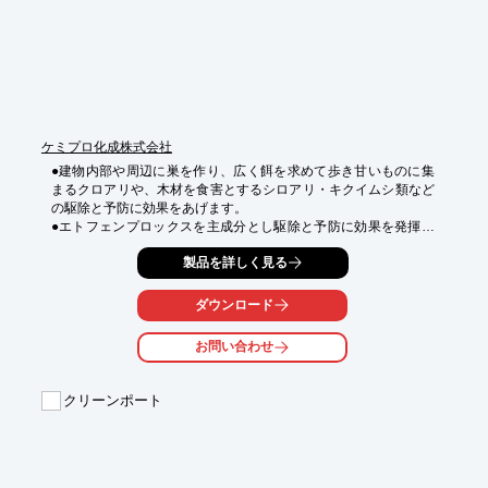
■園芸

■冬物

■部材

※詳しくはPDFをダウンロードしていただくか、お気軽にお問い
合わせください。
ケミプロ化成株式会社
●建物内部や周辺に巣を作り、広く餌を求めて歩き甘いものに集
まるクロアリや、木材を食害とするシロアリ・キクイムシ類など
の駆除と予防に効果をあげます。

●エトフェンプロックスを主成分とし駆除と予防に効果を発揮し
ます。
製品を詳しく見る
ダウンロード
お問い合わせ
クリーンポート