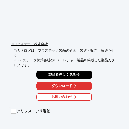
JEJアステージ株式会社
当カタログは、プラスチック製品の企画・製造・販売・流通を行
う

JEJアステージ株式会社のDIY・レジャー製品を掲載した製品カタ
ログです。

重厚感あふれ、機能性に優れた収納ボックス「Xシリーズ」をは
製品を詳しく見る
じめ、

頑丈（耐荷重100Kg）・簡易密閉（パッキン付き）機能付きの収
ダウンロード
納ボックス

「グランポッド」や、実用性とインテリア性を兼ねそなえたハイ
お問い合わせ
センスラック

「アプロス B4」などをご紹介しております。

アリシス アリ退治
【掲載内容】

■DIY

■レジャー

■文具
