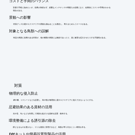
コストと手間のバランス
安価で手軽に始めたいが、効果が持続せず、頻繁なメンテナンスや再購入が必要になり、結果的にコストや手間がかかる
場合がある。
景観への影響
対策グッズが庭やエクステリアの景観を損ねることを懸念し、導入をためらうケースがある。
対象となる鳥獣への誤解
特定の鳥獣に効果のある対策が、他の種類の鳥獣には無効であったり、逆に被害を拡大させたりする可能性がある。
​対策
物理的な侵入防止
網や柵、トゲシートなどを設置し、鳥や獣が物理的に庭やエクステリアに侵入できないようにする。
忌避効果のある資材の活用
光や音、匂いなどを利用して鳥獣を遠ざける資材を設置・散布する。
環境整備による誘引源の除去
餌となるものを置かない、ゴミを適切に管理するなど、鳥獣が寄り付きにくい環境を作る。
DIYキットや簡易設置型製品の活用