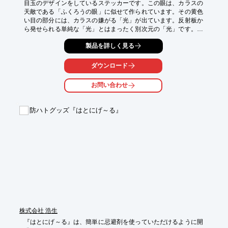
目玉のデザインをしているステッカーです。この眼は、カラスの
天敵である「ふくろうの眼」に似せて作られています。その黄色
い目の部分には、カラスの嫌がる「光」が出ています。反射板か
ら発せられる単純な「光」とはまったく別次元の「光」です。光
の正体は、自然界にある海洋生物から抽出されています。その生
製品を詳しく見る
物がもつ「独自の光エキス」が、カラスの眼を直撃して恐怖を与
えます。ペットボトルを利用して、外側に貼り、ヒモで括って、
ぶら下げる方法や、CDの表面（光っていない片側）に一枚貼り
ダウンロード
付けて、同じように穴にヒモを通してぶら下げることでも効果を
上げます。黄色い部分に含まれている成分は、やがて白っぽく変
お問い合わせ
色してしまいます。その時が変え時の目安になります。
防ハトグッズ『はとにげ～る』
株式会社 浩生
『はとにげ～る』は、簡単に忌避剤を使っていただけるように開