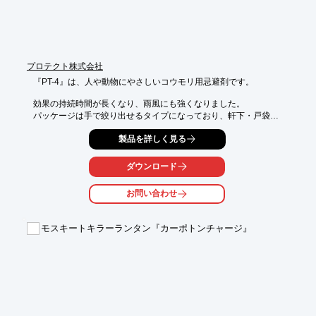
プロテクト株式会社
『PT-4』は、人や動物にやさしいコウモリ用忌避剤です。

効果の持続時間が長くなり、雨風にも強くなりました。

パッケージは手で絞り出せるタイプになっており、軒下・戸袋・

侵入口などのこうもり対策にご使用いただけます。

製品を詳しく見る
【特長】

■内外兼用

ダウンロード
■パテ状塗布剤、外壁隙間10メートル程度分（塗布場所によって
異なる）

お問い合わせ
■パッケージは手で絞り出せるタイプ

■効果の持続時間が長い

モスキートキラーランタン『カーポトンチャージ』
※詳しくはPDF資料をご覧いただくか、お気軽にお問い合わせ下
さい。