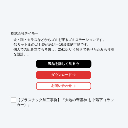
株式会社テイモー
犬・猫・カラスなどからゴミを守るゴミステーションです。

45リットルのゴミ袋が約14～16袋収納可能です。

個人での組み立ても考慮し、25kgという軽さで折りたたみも可能
な設計。

メッシュ構造のため風を通し、雨にも強い加工（溶融亜鉛メッ
製品を詳しく見る
キ）を施しています。

アパートやマンションでのご使用はもちろん、農作業時やイベン
トでの使用にも最適です。

ダウンロード
※詳しくはPDF資料をご覧いただくか、お気軽にお問い合わせ下
さい
お問い合わせ
【プラスチック加工事例】『大地の守護神 もぐ落下（ラッ
カー）』