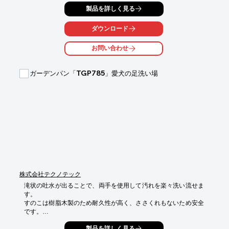
製品を詳しく見る
ダウンロード
お問い合わせ
ガーデンパン「TGP785」愛犬の足洗い場
株式会社テクノテック
滝状の吐水が出ることで、両手を使用して汚れを楽々洗い流せま
す。

すのこは樹脂木製のため耐久性が高く、ささくれもないため安全
です。

また、混合栓に接続することでお湯もご使用頂けます。

製品を詳しく見る