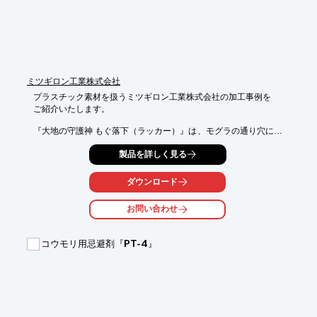
ミツギロン工業株式会社
プラスチック素材を扱うミツギロン工業株式会社の加工事例を

ご紹介いたします。

『大地の守護神 もぐ落下（ラッカー）』は、モグラの通り穴にう
めて

製品を詳しく見る
設置するだけで、モグラをかんたん捕獲できる落とし穴式の捕獲
器です。

ダウンロード
フタを開ければ、すぐ捕獲できたかの確認ができ、

捕獲器の全体を掘り出す必要がありません。

お問い合わせ
【特長】

■モグラの通り穴にうめて設置するだけ

コウモリ用忌避剤『PT-4』
■モグラの掘る穴にあわせた楕円形の入り口で、進入しやすい

■蓋を開けるだけで罠を埋めたまま捕獲の確認が可能

■捕獲器の全体を掘り出す必要なし

※詳しくは資料をご覧下さい。お問い合わせもお気軽にどうぞ。