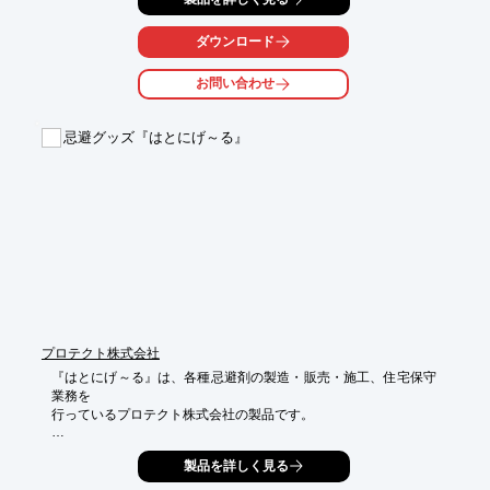
※水栓柱は別途ご用意ください。

ダウンロード
詳しくはお問い合わせ、またはカタログをダウンロードしてくだ
さい。
お問い合わせ
忌避グッズ『はとにげ～る』
プロテクト株式会社
『はとにげ～る』は、各種忌避剤の製造・販売・施工、住宅保守
業務を

行っているプロテクト株式会社の製品です。

鳩対策に適した、簡単忌避グッズ。ベランダの手摺約2m分あ
製品を詳しく見る
り、

鳩が止まる箇所に付けフィルムを剥がすだけです。
