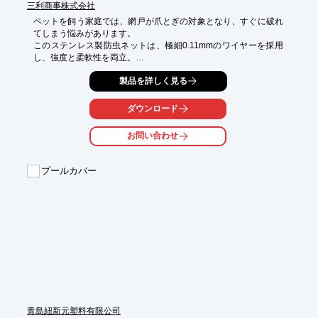
三利商事株式会社
ペットを飼う家庭では、網戸が爪とぎの対象となり、すぐに破れ
てしまう悩みがあります。

このステンレス製防虫ネットは、極細0.11mmのワイヤーを採用
し、強度と柔軟性を両立。

ペットの引っかきにも耐えるため、網戸の張替え頻度を大幅に減
製品を詳しく見る
らせます。

また、張替え作業が簡単なので、DIY派の方にも最適。

さらにブラックカラーの反射しないデザインで、室内の景観を損
ダウンロード
ないません。大切なペットと快適な生活をサポートする新しい選
択肢です。

お問い合わせ
【特長】

■独特のコーティングプロセスによる製造された黒いステンレス
プールカバー
網

■より細いワイヤを使用、開口率アップ、通風性抜群

■高い光透過率 よりクリアな視界 気分がスッキリ

■より良い耐候性耐食性 塩霧試験1000時間をクリア

■高張力ステンレス鋼採用 メッシュ面に痕跡付きにくい

※詳しくはPDFをダウンロードしていただくか、お気軽にお問い
合わせください。
青島紐新元塑料有限公司