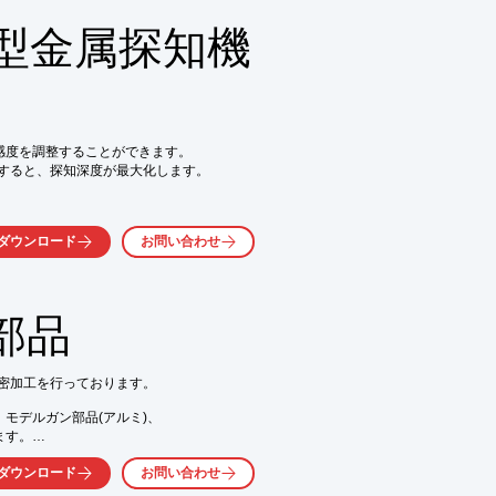
型金属探知機
周辺の接続

付けしにくい材料への導通接着

安定した導通性能を実現

）は感度を調整することができます。

業が可能

すると、探知深度が最大化します。

ダウンロード
お問い合わせ
、世界中の一般的な近代硬貨を探し出しま
部品
忘れ去られた遺物の場所を探し当てます。

品を取り戻します。

密加工を行っております。

探知深度に優れているため、 万能型のモー
モデルガン部品(アルミ)、

す。

ださい。

ダウンロード
お問い合わせ
ンを保存するために使用できます。