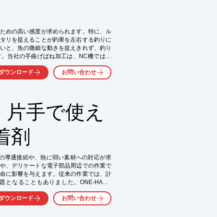
ための高い感度が求められます。特に、ル
タリを捉えることが釣果を左右する釣りに
いと、魚の微細な動きを捉えきれず、釣り
。当社の手曲げばね加工は、NC機では対
量生産にも対応可能です。匠の職人が手作
ダウンロード
お問い合わせ
に引き出すバネを提供します。

】片手で使え
着剤


上
品の導通接続や、熱に弱い素材への対応が求
や、デリケートな電子部品周辺での作業で
命に影響を与えます。従来の作業では、計
なることもありました。ONE-HAND 
も簡単に、そして確実に導通接続を実現でき
ダウンロード
お問い合わせ