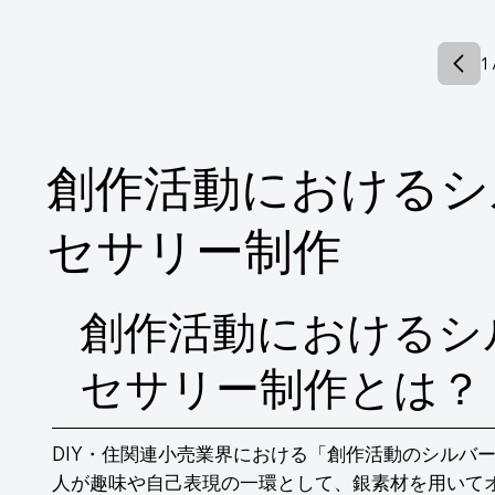
【スペック・仕様】

■製品：ネームプレート

1 
■用途：遊興

■サイズ：40×120×3

■材質：PMMA　PVC ベルト

■加工：MC鏡面加工

※詳しくはPDF資料をご覧いただくか、お
創作活動におけるシ
セサリー制作
創作活動におけるシ
セサリー制作とは？
DIY・住関連小売業界における「創作活動のシルバ
人が趣味や自己表現の一環として、銀素材を用いて