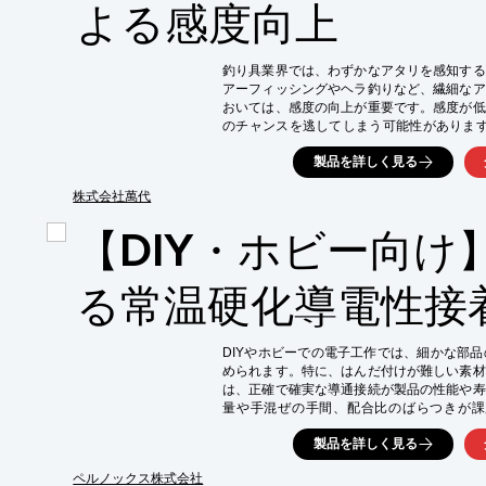
・微細なアタリを逃さない感度を実現

よる感度向上
・スムーズなリーリングで釣りの効率アップ

・リールの耐久性向上
釣り具業界では、わずかなアタリを感知する
アーフィッシングやヘラ釣りなど、繊細なア
おいては、感度の向上が重要です。感度が低
のチャンスを逃してしまう可能性があります
応できない特殊な仕様のバネや、試作用の少
製品を詳しく見る
業で製作することで、釣り具の感度を最大限
【活用シーン】

株式会社萬代
・ルアーフィッシングのリール

【DIY・ホビー向け
・ヘラ釣りのウキ

・アタリを感知するセンサー

【導入の効果】

る常温硬化導電性接
・微細なアタリを逃さず、釣果アップに貢献

・釣り人の集中力を高め、釣りの楽しさを向上
・高品質なバネにより、釣り具の耐久性も向
DIYやホビーでの電子工作では、細かな部
められます。特に、はんだ付けが難しい素材
は、正確で確実な導通接続が製品の性能や寿
量や手混ぜの手間、配合比のばらつきが課題と
MIXINGは、これらの課題を解決し、誰で
製品を詳しく見る
る製品です。

【活用シーン】

ペルノックス株式会社