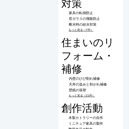
対策
家具の転倒防止
窓ガラスの飛散防止
断水時の給水対策
もっと見る（7件）
住まいのリ
フォーム・
補修
内壁のひび割れ補修
天井の染みと剥がれ補修
壁紙の張替
もっと見る（21件）
創作活動
木製カトラリーの自作
ミニチュア家具の製作