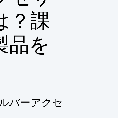
は？課
製品を
ルバーアクセ