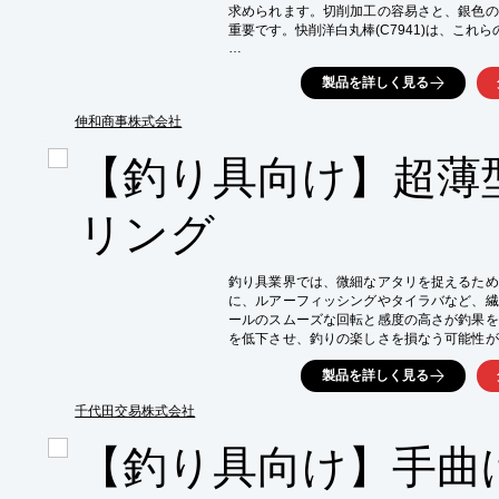
求められます。切削加工の容易さと、銀色の
重要です。快削洋白丸棒(C7941)は、これ
【活用シーン】

製品を詳しく見る
・鉄道模型の車輪

【導入の効果】

伸和商事株式会社
・切削加工性の向上による作業効率アップ

・銀色の美しい外観による製品の高品質化

【釣り具向け】超薄
・変色しにくく、美しい外観を長く維持
リング
釣り具業界では、微細なアタリを捉えるため
に、ルアーフィッシングやタイラバなど、繊
ールのスムーズな回転と感度の高さが釣果を
を低下させ、釣りの楽しさを損なう可能性が
は、省スペース化と軽量化を実現し、リール
製品を詳しく見る
【活用シーン】

・リールのベアリング交換による感度向上

千代田交易株式会社
・釣具メーカーの新製品開発

【釣り具向け】手曲
・カスタムリール製作

【導入の効果】
