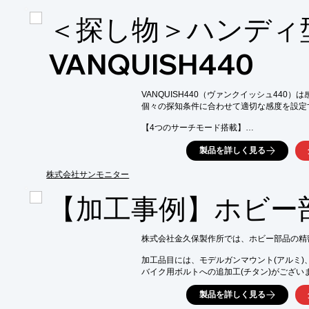
・電子工作での配線や部品の導通接続

＜探し物＞ハンディ
・熱に弱い樹脂部品、FPC、LED、センサー
・ガラス、樹脂、アルミ、SUSなど、はんだ
・曲げや振動を受ける箇所の補修や接続

VANQUISH440
【導入の効果】

・計量・混合作業の手間を削減

・作業者による配合比のばらつきを抑制し、
VANQUISH440（ヴァンクイッシュ440
・はんだごてが不要なため、安全かつ手軽に作
個々の探知条件に合わせて適切な感度を設定
・硬化後も柔軟性があり、様々な箇所に対応
【4つのサーチモード搭載】

●コイン

製品を詳しく見る
公園やビーチのがらくた類を無視しながら
す。

株式会社サンモニター
●遺物

【加工事例】ホビー
野原や森林の地中深くにある、時間とともに
●ジュエリー

失くした場所がどこであっても、貴重な宝飾
株式会社金久保製作所では、ホビー部品の精
ジュエリーモードはターゲットの判別能力と
加工品目には、モデルガンマウント(アルミ)、
ドです。

バイク用ボルトへの追加工(チタン)がございま
※ 金属類に限ります

ご用命の際は、当社へお気軽にお問い合わせく
製品を詳しく見る
●カスタム

お気に入りの探査モードや独自の識別パター