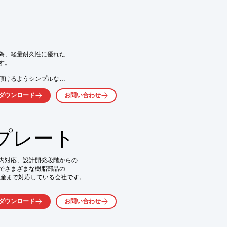
気軽にお問い合わせ下さい。
為、軽量耐久性に優れた

。

頂けるようシンプルな

いので貴方だけの

ダウンロード
お問い合わせ
で使い勝手もよくなり、

プレート
内対応、設計開発段階からの

でさまざまな樹脂部品の

ザイン

産まで対応している会社です。

ネームプレート」の事例を

気軽にお問い合わせ下さい。
ダウンロード
お問い合わせ
になっており、シルバーの
