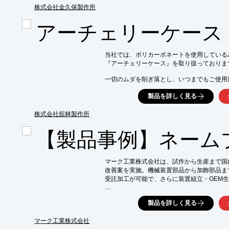
【事例概要】

株式会社金久保製作所
■加工品目

・モデルガンマウント(アルミ)

アーチェリーケース
・モデルガン部品(アルミ)

・バイク用ボルトへの追加工(チタン)

※詳しくはPDF資料をご覧いただくか、お
当社では、ポリカーポネートを使用している
『アーチェリーケース』を取り扱っております
一切のムダを削ぎ落とし、いつまでもご使用
デザインを追求。ステッカーなども貼りやす
製品を詳しく見る
オリジナルの外観へカスタマイズ可能です。

また、外装だけでなく内装をデザインする事
株式会社舘林製作所
より長く使用して頂けます。

【製品事例】ネーム
【特長】

■カーボンメタリック柄でデザイン性抜群

■2輪、4輪から選べる

マーク工業株式会社は、試作から生産まで国
■外装にはポリカーポネートを使用

改善案を実施。機械装置部品から加飾部品ま
■内装は収納だけでなく、使い勝手も考えてデ
受託加工が可能で、さらに装置組立・OEM生
■TSAロックを採用

ネット販売用に製作したゴルフに使用する「
※詳しくは関連リンクをご覧いただくか、お
製品を詳しく見る
ご紹介します。

NC切削加工により文字部と端面は鏡面仕上げ
マーク工業株式会社
文字が浮き出て見える効果があります。
