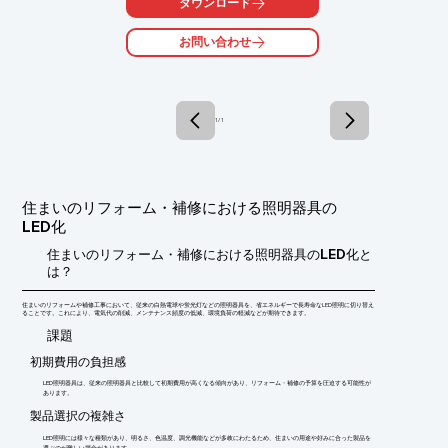
ダウンロード
○一本あれば様々な用途に大活躍

○楽々簡単操作

お問い合わせ
詳しくはお問い合わせ、またはカタログをダウンロードしてくだ
さい。
1 / 1
住まいのリフォーム・補修における照明器具の
LED化
住まいのリフォーム・補修における照明器具のLED化と
は？
住まいのリフォームや補修工事において、従来の白熱電球や蛍光灯などの照明器具を、省エネルギーで長寿命なLED照明に切り替え
ることです。これにより、電気代の削減、メンテナンス頻度の低減、環境負荷の軽減などが期待できます。
​課題
初期費用の負担感
LED照明器具は、従来の照明器具と比較して初期費用が高くなる傾向があり、リフォーム・補修の予算を圧迫する可能性が
あります。
製品選択の複雑さ
LED照明には様々な種類があり、明るさ、色温度、調光機能などが多岐にわたるため、住まいの用途や好みに合った製品を