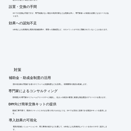
選ぶのが難しい場合があります。
設置・交換の手間
DIYでの交換は可能ですが、専門知識がない場合や高所作業などは危険を伴い、専門業者への依頼が必要になるケースがあ
ります。
効果への認知不足
LED化による長期的な電気代削減効果や、環境への貢献度など、そのメリットが十分に理解されていないことがあります。
​対策
補助金・助成金制度の活用
国や自治体が実施する省エネリフォーム支援制度などを活用し、初期費用の負担を軽減します。
専門家によるコンサルティング
照明選びの専門家やリフォームアドバイザーに相談し、住まいの状況や要望に最適な製品選定のアドバイスを受けます。
DIY向け簡単交換キットの提供
配線工事不要で、既存のソケットにそのまま取り付けられるような、DIYでも安全に交換できる製品やキットを提供しま
す。
導入効果の可視化
電気代削減シミュレーションや、導入事例の紹介などを通じて、LED化による具体的なメリットを分かりやすく提示しま
す。