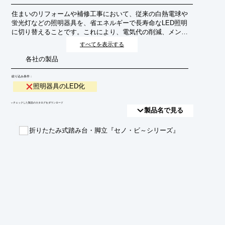
住まいのリフォームや補修工事において、従来の白熱電球や
蛍光灯などの照明器具を、省エネルギーで長寿命なLED照明
に切り替えることです。これにより、電気代の削減、メンテ
ナンス頻度の低減、環境負荷の軽減などが期待できます。
すべてを表示する
各社の製品
絞り込み条件：
照明器具のLED化
​▼チェックした製品のカタログをダウンロード
製品名で見る
折りたたみ式踏み台・脚立『セノ・ビ～シリーズ』