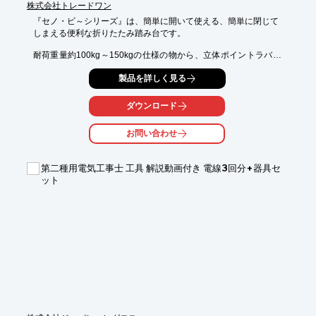
株式会社トレードワン
『セノ・ビ～シリーズ』は、簡単に開いて使える、簡単に閉じて

しまえる便利な折りたたみ踏み台です。

耐荷重量約100kg～150kgの仕様の物から、立体ポイントラバー
を採用

製品を詳しく見る
したタイプや、ハートをモチーフにしたかわいいデザインまで、

多種多様な製品をご用意しております。

ダウンロード
持ち運び簡単・組み立て楽々で、「あとちょっと」のお手伝いを
します。

お問い合わせ
【特長】

■軽量コンパクト

第二種用電気工事士 工具 解説動画付き 電線3回分+器具セ
■持ち運び簡単

ット
■耐荷重量約100kg～150kgの仕様

■立体ポイントラバーを採用

※詳しくはカタログをご覧頂くか、お気軽にお問い合わせ下さ
い。