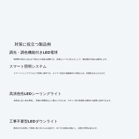
​対策に役立つ製品例
調光・調色機能付きLED電球
時間帯や気分に合わせて明るさや色味を調整でき、多様なニーズに応えることで、製品選択の悩みを解消します。
スマート照明システム
スマートフォンアプリなどで簡単に操作でき、タイマー設定や遠隔操作も可能なため、利便性を向上させます。
高演色性LEDシーリングライト
自然光に近い色を再現し、部屋の雰囲気をより豊かにするため、デザイン性や快適性を重視する顧客に訴求できます。
工事不要型LEDダウンライト
既存の穴を利用して簡単に取り付けられる設計で、DIYでの交換を容易にし、設置の手間を省きます。