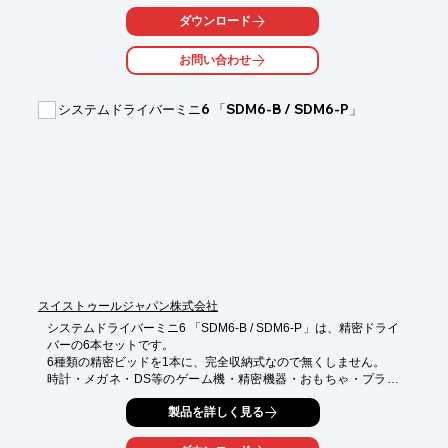
ダウンロード
お問い合わせ
システムドライバーミニ6 「SDM6-B / SDM6-P」
スイストゥールジャパン株式会社
システムドライバーミニ6 「SDM6-B / SDM6-P」は、精密ドライ
バーの6本セットです。

6種類の精密ビッドを1本に、完全収納式なので無くしません。

時計・メガネ・DS等のゲーム機・精密機器・おもちゃ・プラモ
デル・パソコン・鍵などの用途に最適です。

製品を詳しく見る
【特徴】

○3色ボールペンのように切り替え自由自在
