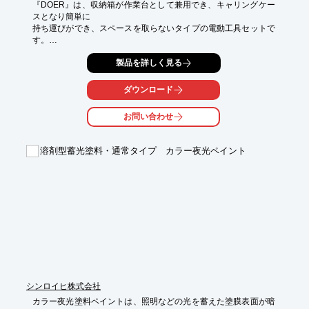
『DOER』は、収納箱が作業台として兼用でき、キャリングケー
スとなり簡単に

持ち運びができ、スペースを取らないタイプの電動工具セットで
す。

最大20Vのリチウム電池付きで、各工具はブラシレスモーター搭
製品を詳しく見る
載の

高性能なコンボキット。

ダウンロード
この1セットで様々な用途に活用でき、ランタンも付属している
お問い合わせ
ことから

キャンプやリノベーション用としても活躍します。

溶剤型蓄光塗料・通常タイプ カラー夜光ペイント
【特長】

■ドリルプレス機能

■スクロールソー機能

■テーブルソー機能

■ランタン機能

※詳しくはPDF資料をご覧いただくか、お気軽にお問い合わせ下
さい。
シンロイヒ株式会社
カラー夜光塗料ペイントは、照明などの光を蓄えた塗膜表面が暗