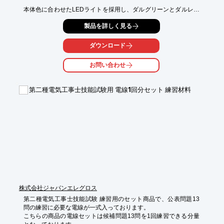
本体色に合わせたLEDライトを採用し、ダルグリーンとダルレッ
ドの

製品を詳しく見る
2色をラインアップ。この他、「ボールクイックキャッチャー」
も

取り扱っております。

ダウンロード
ご拡売にお役立いただけるよう、専用ハンギング台紙もご用意し
お問い合わせ
ていますので、

お気軽にご相談ください。

第二種電気工事士技能試験用 電線1回分セット 練習材料
【電ドラボール 仕様（一部）】

■定格電圧：DC3.6V

■定格容量：800mAh

■無負荷回転数：280min^-1

■重量（付属品含まず）：160g

■充電時間：約60min

※詳しくはPDF資料をご覧いただくか、お気軽にお問い合わせ下
さい。
株式会社ジャパンエレグロス
第二種電気工事士技能試験 練習用のセット商品で、公表問題13
問の練習に必要な電線が一式入っております。

こちらの商品の電線セットは候補問題13問を1回練習できる分量