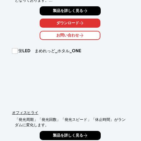
となっております。

「電線のみが必要」な方は当商品のような電線のみのセットをお
製品を詳しく見る
選びいただけます。

「配線器具のみが必要」「電線と配線器具どちらも必要」であれ
ダウンロード
ば当店の他セット商品からお選び頂けますので、お客様のご都合
に合わせてご検討下さい。また、工具を持っていない方向けの
お問い合わせ
「工具付き材料セット」も販売しております。

「モズシリーズ本店」なら部材の買い足しも便利です。「モズシ
蛍LED まめれっど_ホタル_ONE
リーズ本店」とは当店の公式サイトです。

そちらでは電線、配線器具、工具のばら売りを取り扱っているの
で、少量の部材が欲しい時でも便利にご利用頂けます。

法人様も大歓迎です！当店のセット商品は企業の内定後・就職前
の研修課題にも適しておりますし、必要な材料セットが人数分す
ぐに揃うので管理が楽になります。

本店ならまとまった数量の注文もスムーズで柔軟な対応が可能で
す。まずはお見積相談を！

他にもさまざまなセット商品がございますので下記リンクよりご
確認ください。
オフィスヒライ
「発光周期」「発光回数」「発光スピード」「休止時間」がラン
ダムに変化します。
製品を詳しく見る