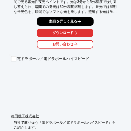
闇で光る蓄光性夜光ペイントです。光は3分から5分程度で繰り返
し蓄えられ、暗闇での発光は30分程度継続します。昼光では鮮明
な蛍光色を、暗闇ではソフトな光を発します。照射する光は蛍光
灯、水銀灯、ブラックライトなどの波長の短い方が有効です。

製品を詳しく見る
パーティー、ホビー用品、壁飾、ステンドグラス、スタンドシェ
ード、人形、工作、プラモデル、釣具、イヤリング、ブローチ、
ペンダント、灰皿、ステッカー等の用途に適しています。

ダウンロード
詳しくはお問い合わせ、もしくはカタログをご覧ください。
お問い合わせ
電ドラボール／電ドラボールハイスピード
梅田機工株式会社
当社で取り扱う『電ドラボール／電ドラボールハイスピード』を

ご紹介します。
