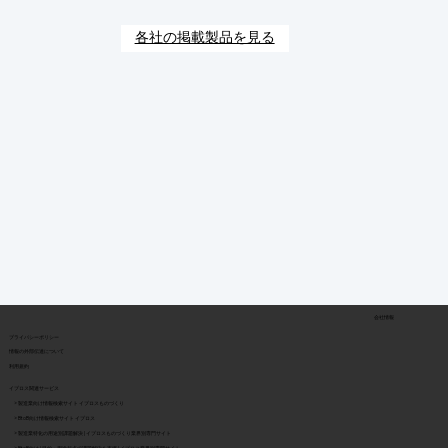
各社の掲載製品を見る
会社情報
​プライバシーポリシー
​情報の外部伝達について
利用規約
イプロス関連サービス
> 製造業向け情報検索サイト イプロスものづくり
> BtoB向け情報検索サイト イプロス
> 製造業特化の用途別課題解決 | イプロスものづくり業界別専門サイト
> BtoB向け | 目的・用途起点で課題解決を支援 | イプロス業界別専門サイト