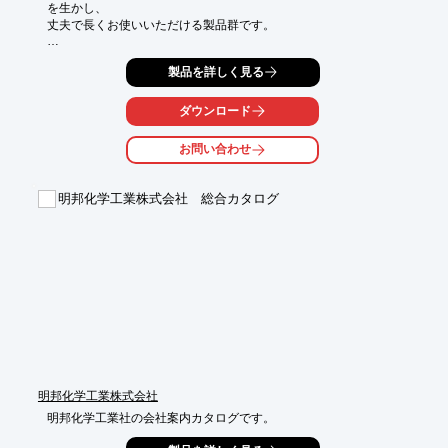
を生かし、

丈夫で長くお使いいただける製品群です。　　　　　　

衛生的、耐久性に優れた「サンスノコ」をはじめ、オールプラス
製品を詳しく見る
チック製の

テーブル、チェアー等を取り揃えた「エコンテーブルシステム」
などを

ダウンロード
多数ラインアップ。　　　

お問い合わせ
この他に、「ハンディボックス」や「長靴ラック」「コンテナー
ラック」

「ホームサンロッカー」などもご用意しています。

明邦化学工業株式会社 総合カタログ
【ラインアップ（一部）】

■ペットフェンス

■雨水タンク

■ガーデンシンク

■タブ・カゴ

■雪用品

※詳しくはPDF資料をご覧いただくか、お気軽にお問い合わせ下
さい。
明邦化学工業株式会社
明邦化学工業社の会社案内カタログです。