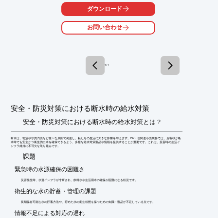
ダウンロード
毛髪除去およびフローガイド用のデュアルコームツースアレイを
採用し、

お問い合わせ
毛の絡まりを防いで吸引効率を高めています。

【特長】

■TruEdgeアダプティブエッジモップ

■2.2cmまでの段差に対応

1 / 1
■ZeroTangle絡まり防止テクノロジー

■全自動クリーニングステーション

※詳しくはPDFをダウンロードしていただくか、お気軽にお問い
合わせください。
安全・防災対策における断水時の給水対策
安全・防災対策における断水時の給水対策とは？
断水は、地震や水質汚染など様々な原因で発生し、私たちの生活に大きな影響を与えます。DIY・住関連小売業界では、お客様が断
水時でも安全かつ衛生的に水を確保できるよう、多様な給水対策製品や情報を提供することが重要です。これは、災害時の生活イ
ンフラ維持に不可欠な取り組みです。
​課題
緊急時の水源確保の困難さ
災害発生時、水道インフラが寸断され、飲料水や生活用水の確保が困難になる状況です。
衛生的な水の貯蓄・管理の課題
長期保存可能な水の貯蓄方法や、貯めた水の衛生状態を保つための知識・製品が不足している点です。
情報不足による対応の遅れ