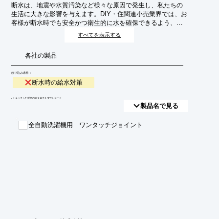
断水は、地震や水質汚染など様々な原因で発生し、私たちの
生活に大きな影響を与えます。DIY・住関連小売業界では、お
客様が断水時でも安全かつ衛生的に水を確保できるよう、多
様な給水対策製品や情報を提供することが重要です。これ
すべてを表示する
は、災害時の生活インフラ維持に不可欠な取り組みです。
各社の製品
絞り込み条件：
断水時の給水対策
​▼チェックした製品のカタログをダウンロード
製品名で見る
全自動洗濯機用 ワンタッチジョイント