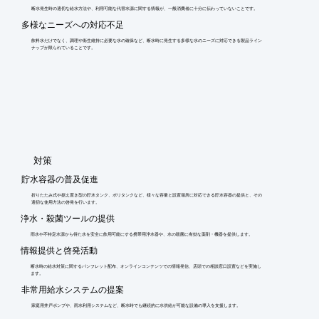
断水発生時の適切な給水方法や、利用可能な代替水源に関する情報が、一般消費者に十分に伝わっていないことです。
多様なニーズへの対応不足
飲料水だけでなく、調理や衛生維持に必要な水の確保など、断水時に発生する多様な水のニーズに対応できる製品ライン
ナップが限られていることです。
​対策
貯水容器の普及促進
折りたたみ式や据え置き型の貯水タンク、ポリタンクなど、様々な容量と設置場所に対応できる貯水容器の提供と、その
適切な使用方法の啓発を行います。
浄水・殺菌ツールの提供
雨水や不特定水源から得た水を安全に飲用可能にする携帯用浄水器や、水の殺菌に有効な薬剤・機器を提供します。
情報提供と啓発活動
断水時の給水対策に関するパンフレット配布、オンラインコンテンツでの情報発信、店頭での相談窓口設置などを実施し
ます。
非常用給水システムの提案
家庭用井戸ポンプや、雨水利用システムなど、断水時でも継続的に水供給が可能な設備の導入を支援します。