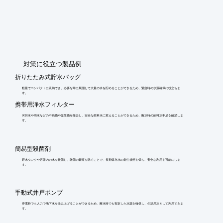
​対策に役立つ製品例
折りたたみ式貯水バッグ
軽量でコンパクトに収納でき、必要な時に展開して大量の水を貯めることができるため、緊急時の水源確保に役立ちま
す。
携帯用浄水フィルター
河川水や雨水などの不純物や微生物を除去し、安全な飲料水に変えることができるため、断水時の飲料水不足を解消しま
す。
簡易型殺菌剤
貯水タンクや容器内の水を殺菌し、雑菌の繁殖を防ぐことで、長期保存水の衛生状態を保ち、安全な利用を可能にしま
す。
手動式井戸ポンプ
停電時でも人力で地下水を汲み上げることができるため、断水時でも安定した水源を確保し、生活用水として利用できま
す。