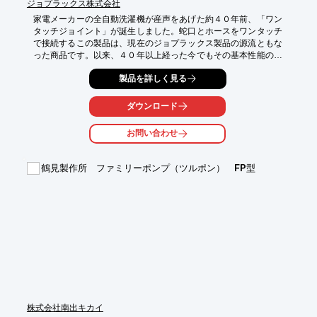
ジョプラックス株式会社
家電メーカーの全自動洗濯機が産声をあげた約４０年前、「ワン
タッチジョイント」が誕生しました。蛇口とホースをワンタッチ
で接続するこの製品は、現在のジョプラックス製品の源流ともな
った商品です。以来、４０年以上経った今でもその基本性能の高
さは家電市場において絶大な支持をいただき、業界標準品として
製品を詳しく見る
の位置を確立しています。詳しくはカタログをダウンロード、も
しくはお問い合わせください。
ダウンロード
お問い合わせ
鶴見製作所 ファミリーポンプ（ツルポン） FP型
株式会社南出キカイ