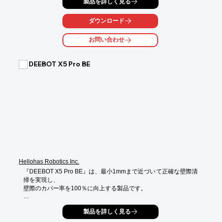
製品を詳しく見る
ダウンロード
お問い合わせ
DEEBOT X5 Pro BE
Hellohas Robotics Inc.
『DEEBOT X5 Pro BE』は、最小1mmまで近づいて正確な壁際清
掃を実現し、

壁際のカバー率を100％に向上する製品です。

吸引・水拭き各モードにおいて、高さ2.2cmまでの段差を横断す
製品を詳しく見る
ることが

可能に。よりスムーズな移動を実現しました。
