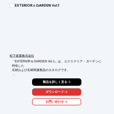
■斜め上方向から入る光を透過するため、敷地内は明るい印象に
EXTERIOR＆GARDEN Vol.1
なる

■ブラインドとは違った演出が可能

※詳しくはPDFをダウンロードしていただくか、お気軽にお問い
合わせください。
松下産業株式会社
『EXTERIOR＆GARDEN Vol.1』は、エクステリア・ガーデンに
特化した

石材および石材関連製品のカタログです。

「コバユニット」をはじめ、「スティック」や「モザイク」とい
製品を詳しく見る
った

歴史的建築物や古城のような重厚感のある雰囲気の演出から、モ
ダンで

ダウンロード
スタイリッシュな空間の演出まで可能な幅広いラインアップをご
用意。

お問い合わせ
他にも、エクステリアには欠かせない「乱形」なども掲載してお
ります。
