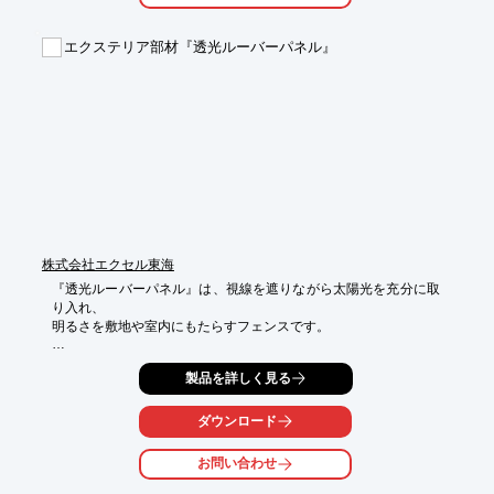
エクステリア部材『透光ルーバーパネル』
株式会社エクセル東海
『透光ルーバーパネル』は、視線を遮りながら太陽光を充分に取
り入れ、

明るさを敷地や室内にもたらすフェンスです。

パネルは2種類のアクリル樹脂（透明＋ホワイトまたはブラッ
製品を詳しく見る
ク）を、

厚さ2mm内に角度50°でルーバー状にして成型。

太陽光を効率的に透過する構造になっています。

ダウンロード
【特長】

お問い合わせ
■ルーバー構造で光を透過

■パネル表面はフラットな仕上げ
