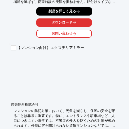
場所を選ばず、商業施設の美観を損ねません。貼付けタイプなの
で、外壁に穴を開ける必要がなく、手軽に設置できます。

製品を詳しく見る
【活用シーン】

・商業施設の駐車場

ダウンロード
・店舗入り口付近

・死角になりやすい通路

お問い合わせ
【導入の効果】

・事故のリスクを軽減

【マンション向け】エクステリアミラー
・お客様の安全を確保

・スムーズな動線を実現
信栄物産株式会社
マンションの防犯対策において、死角を減らし、住民の安全を守
ることは非常に重要です。特に、エントランスや駐車場など、人
目につきにくい場所では、不審者の侵入を防ぐための対策が求め
られます。外壁に穴を開けられない賃貸マンションなどでは、設