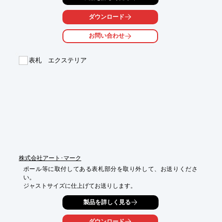
タイプ』を導入。

ダウンロード
門の雰囲気にもマッチし、施工時に高さと角度も自由に設置可能
で、安全に

お問い合わせ
出庫できるので気に入っています。とのお声を頂いております。

【概要】

表札 エクステリア
■使用製品：FFミラー自立埋込タイプ

■効果

　・門の雰囲気にマッチ

　・施工時に高さと角度も自由に設置可能

　・安全に出庫できる

※詳しくはPDF資料をご覧いただくか、お気軽にお問い合わせ下
さい。
株式会社アート･マーク
ポール等に取付してある表札部分を取り外して、お送りくださ
い。

ジャストサイズに仕上げてお送りします。
製品を詳しく見る
ダウンロード