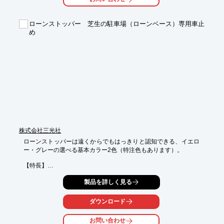
で店舗を引き立たせ、

夜にはライトアップによる煌びやかな外観が、往来の人の注目を
集めます。

ローンストッパー 芝生の駐車場（ローンベース）専用車止
め
【メタルメッシュの特長】

■デザイン性

■耐久性

■機能性

■施工性

■リーズナブルな価格

※詳しくはPDF資料をご覧いただくか、お気軽にお問い合わせ下
さい。
株式会社三光社
ローンストッパーは遠くからでもはっきりと認知できる、イエロ
ー・グレーの選べる基本カラー2色（特注色もあります）。

【特長】

■反射ラミネートの採用により、夜間の視認性も向上。

製品を詳しく見る
■軽量のため取り扱いやすく作業性にすぐれています。

ダウンロード
※総合カタログ進呈中。詳しくはお問い合わせいただくかPDFを
ダウンロードしてご覧ください。
お問い合わせ