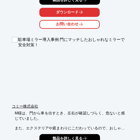
デザインで、公園や駐車場、エクステリアへの設置にお薦め。 

LED灯の為、きめ細やかな光がそそぎます。 

ダウンロード
変色式LEDが組み込まれた太陽光外灯の「DSGL-M50」や、赤外
線で反応する

お問い合わせ
人体感知式太陽光LED外灯の「DSGL-S18」などをラインアップ
しています。

駐車場ミラー導入事例 門にマッチしたおしゃれなミラーで
【特長】

安全対策！
■フレキシブルパネル

■大容量バッテリー

■LED照明

■自動ON／OFF

■リモコン操作

■遠隔監視

※詳しくはPDF資料をご覧いただくか、お気軽にお問い合わせ下
さい。
コミー株式会社
M様は、門から車を出すとき、左右が確認しづらく、危ないと感
じていました。

また、エクステリアや庭まわりにこだわっているので、おしゃれ
なミラーを

製品を詳しく見る
付けたいと思っていました。そこで、当社の『FFミラー自立埋込