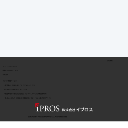
会社情報
​プライバシーポリシー
​情報の外部伝達について
利用規約
イプロス関連サービス
> 製造業向け情報検索サイト イプロスものづくり
> BtoB向け情報検索サイト イプロス
> 製造業特化の用途別課題解決 | イプロスものづくり業界別専門サイト
> BtoB向け | 目的・用途起点で課題解決を支援 | イプロス業界別専門サイト
COPYRIGHT © IPROS CORPORATION ALL RIGHTS RESERVED