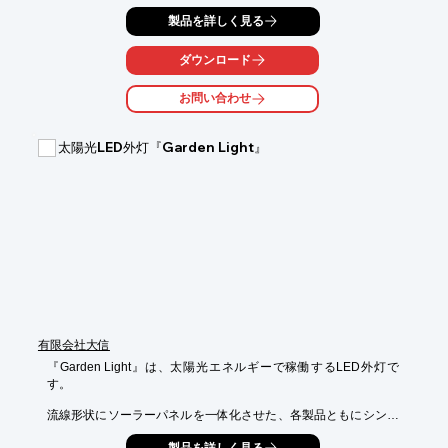
置方法も重要です。エクステリアミラーは、出幅が少ないため、
製品を詳しく見る
マンションの外観を損なうことなく設置できます。貼付けタイプ
なので、外壁に穴を開ける必要がなく、手軽に防犯対策を強化で
きます。

ダウンロード
【活用シーン】

お問い合わせ
・マンションのエントランス

・駐車場

・駐輪場

太陽光LED外灯『Garden Light』
・死角になりやすい場所

【導入の効果】

・死角を減らし、不審者の侵入を抑制

・住民の防犯意識向上

・外観を損なわずに防犯対策を実現

・設置が簡単
有限会社大信
『Garden Light』は、太陽光エネルギーで稼働するLED外灯で
す。 

流線形状にソーラーパネルを一体化させた、各製品ともにシンプ
ルな

製品を詳しく見る