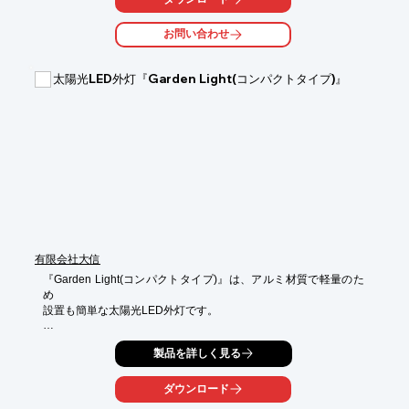
お問い合わせ
太陽光LED外灯『Garden Light(コンパクトタイプ)』
有限会社大信
『Garden Light(コンパクトタイプ)』は、アルミ材質で軽量のた
め

設置も簡単な太陽光LED外灯です。

太陽光エネルギーの為、電気代不要。簡易的で安価な照明灯とは
製品を詳しく見る
違い、

高級感溢れるハイセンスな設計となっております。

ダウンロード
エクステリアなどへお薦めのコンパクトな照明灯となっており、
