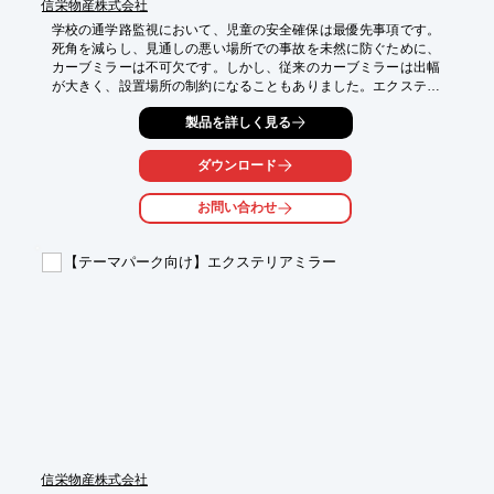
信栄物産株式会社
学校の通学路監視において、児童の安全確保は最優先事項です。
死角を減らし、見通しの悪い場所での事故を未然に防ぐために、
カーブミラーは不可欠です。しかし、従来のカーブミラーは出幅
が大きく、設置場所の制約になることもありました。エクステリ
アミラーは、出幅が少ないため、設置場所を選ばず、通学路の安
製品を詳しく見る
全対策に貢献します。

【活用シーン】

ダウンロード
・通学路の交差点

・死角になりやすい場所

お問い合わせ
・駐輪場

【導入の効果】

【テーマパーク向け】エクステリアミラー
・出幅が少ないため、歩行者の妨げになりにくい

・両面テープで簡単に設置可能

・児童の安全を確保し、保護者の安心感を高める
信栄物産株式会社