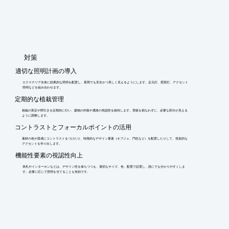
​対策
適切な照明計画の導入
エクステリア全体に効果的な照明を配置し、夜間でも安全かつ美しく見えるようにします。足元灯、壁面灯、アクセント
照明などを組み合わせます。
定期的な植栽管理
植栽の剪定や間引きを定期的に行い、建物の外観や通路の視認性を維持します。景観を損なわずに、必要な部分が見える
ように調整します。
コントラストとフォーカルポイントの活用
素材の色や質感にコントラストをつけたり、特徴的なデザイン要素（オブジェ、門柱など）を配置したりして、視覚的な
アクセントを作り出します。
機能性要素の視認性向上
表札やインターホンなどは、デザイン性を保ちつつも、適切なサイズ、色、配置で設置し、誰にでも分かりやすくしま
す。必要に応じて照明を当てることも有効です。