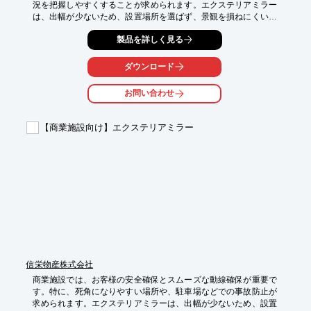
況を把握しやすくすることが求められます。エクステリアミラー
は、出幅が少ないため、設置場所を選ばず、景観を損ねにくいの
が特長です。公共施設の駐車場や、死角になりやすい場所に設置
製品を詳しく見る
することで、事故のリスクを低減し、安全な環境づくりに貢献し
ます。

ダウンロード
【活用シーン】

・公共施設の駐車場

お問い合わせ
・公園や広場

・歩行者用通路

・死角になりやすい場所

【商業施設向け】エクステリアミラー
【導入の効果】

・事故のリスク低減

・安全性の向上

・景観への配慮

・設置場所の柔軟性
信栄物産株式会社
商業施設では、お客様の安全確保とスムーズな動線確保が重要で
す。特に、死角になりやすい場所や、駐車場などでの事故防止が
求められます。エクステリアミラーは、出幅が少ないため、設置