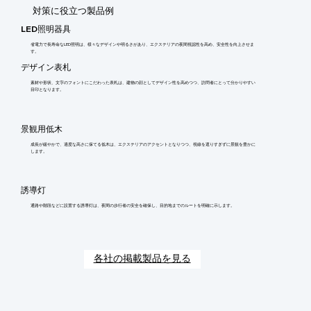
​対策に役立つ製品例
LED照明器具
省電力で長寿命なLED照明は、様々なデザインや明るさがあり、エクステリアの夜間視認性を高め、安全性を向上させま
す。
デザイン表札
素材や形状、文字のフォントにこだわった表札は、建物の顔としてデザイン性を高めつつ、訪問者にとって分かりやすい
目印となります。
景観用低木
成長が緩やかで、適度な高さに保てる低木は、エクステリアのアクセントとなりつつ、視線を遮りすぎずに景観を豊かに
します。
誘導灯
通路や階段などに設置する誘導灯は、夜間の歩行者の安全を確保し、目的地までのルートを明確に示します。
各社の掲載製品を見る