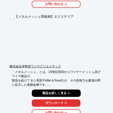
壁掛け設置などにも対応した製品もご用意しております。

お問い合わせ
【特長】

■フレキシブルパネル

【メタルメッシュ用途例】エクステリア
■大容量バッテリー

■LED照明

■自動ON／OFF

■磁気スイッチ

※詳しくはPDF資料をご覧いただくか、お気軽にお問い合わせ下
さい。
株式会社伊勢安ワイヤクリエイテック
「メタルメッシュ」とは、19世紀初頭からワイヤーメッシュ及び
ワイヤ製品の

製造を続けてきた英国 Potter＆Soar社が、その技術力を建築分野
に拡大した装飾金網です。

当製品の持つ繊細かつ斬新なデザインをエクステリアとして用い
製品を詳しく見る
ることにより、

すばらしい景観を生み出します。

ダウンロード
立飲み店 KOTETSU様では通りに面したフェンスに使用すること
お問い合わせ