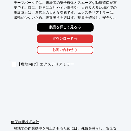
テーマパークでは、来場者の安全確保とスムーズな動線確保が重
要です。特に、死角になりやすい場所や、人通りの多い場所での
事故防止は、運営上の大きな課題です。エクステリアミラーは、
出幅が少ないため、設置場所を選ばず、視界を確保し、安全な環
境づくりに貢献します。混雑時の人の流れを把握し、事故を未然
製品を詳しく見る
に防ぐために役立ちます。

【活用シーン】

ダウンロード
・アトラクションの出入り口

・フードコート周辺

お問い合わせ
・駐車場

・ベビーカーや車いすの動線

【農地向け】エクステリアミラー
【導入の効果】

・死角を減らし、安全性を向上

・スムーズな人の流れをサポート

・事故のリスクを低減

・来場者の安心感向上
信栄物産株式会社
農地での作業効率を向上させるためには、死角を減らし、安全な