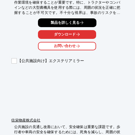
作業環境を確保することが重要です。特に、トラクターやコンバ
インなどの大型農機具を使用する際には、周囲の状況を正確に把
握することが不可欠です。不十分な視界は、事故のリスクを高
め、作業時間のロスにもつながります。エクステリアミラーは、
製品を詳しく見る
出幅が少ないため、農地の景観を損なうことなく、視界を確保で
きます。

ダウンロード
【活用シーン】

・農道や作業場の出入り口

お問い合わせ
・死角になりやすい場所

・大型農機具の運転時

【公共施設向け】エクステリアミラー
【導入の効果】

・作業中の安全性の向上

・作業時間の短縮

・事故のリスク軽減
信栄物産株式会社
公共施設の見通し改善において、安全確保は重要な課題です。歩
行者や車両の安全を確保するためには、死角を減らし、周囲の状