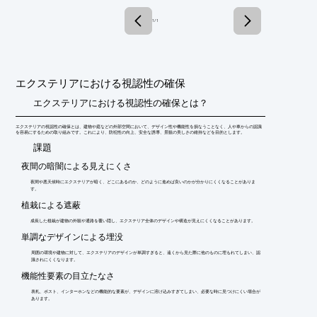
ぜひ、ダウンロードしてご覧ください。

1 / 1
【掲載製品（一部）】

＜WALL＞

■コバユニット

■ウォール レッジ

■スティック

エクステリアにおける視認性の確保
■スプリット

■モザイク

エクステリアにおける視認性の確保とは？
※詳しくはPDF資料をご覧いただくか、お気軽にお問い合わせ下
エクステリアの視認性の確保とは、建物や庭などの外部空間において、デザイン性や機能性を損なうことなく、人や車からの認識
さい。
を容易にするための取り組みです。これにより、防犯性の向上、安全な誘導、景観の美しさの維持などを目的とします。
​課題
夜間の暗闇による見えにくさ
夜間や悪天候時にエクステリアが暗く、どこにあるのか、どのように進めば良いのかが分かりにくくなることがありま
す。
植栽による遮蔽
成長した植栽が建物の外観や通路を覆い隠し、エクステリア全体のデザインや構造が見えにくくなることがあります。
単調なデザインによる埋没
周囲の環境や建物に対して、エクステリアのデザインが単調すぎると、遠くから見た際に他のものに埋もれてしまい、認
識されにくくなります。
機能性要素の目立たなさ
表札、ポスト、インターホンなどの機能的な要素が、デザインに溶け込みすぎてしまい、必要な時に見つけにくい場合が
あります。