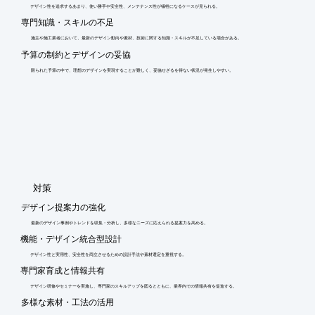
デザイン性を追求するあまり、使い勝手や安全性、メンテナンス性が犠牲になるケースが見られる。
専門知識・スキルの不足
施主や施工業者において、最新のデザイン動向や素材、技術に関する知識・スキルが不足している場合がある。
予算の制約とデザインの妥協
限られた予算の中で、理想のデザインを実現することが難しく、妥協せざるを得ない状況が発生しやすい。
​対策
デザイン提案力の強化
最新のデザイン事例やトレンドを収集・分析し、多様なニーズに応えられる提案力を高める。
機能・デザイン統合型設計
デザイン性と実用性、安全性を両立させるための設計手法や素材選定を重視する。
専門家育成と情報共有
デザイン研修やセミナーを実施し、専門家のスキルアップを図るとともに、業界内での情報共有を促進する。
多様な素材・工法の活用