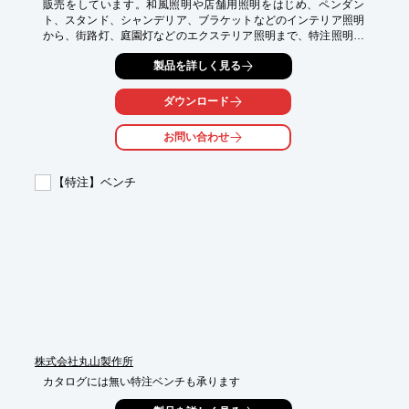
販売をしています。和風照明や店舗用照明をはじめ、ペンダン
ト、スタンド、シャンデリア、ブラケットなどのインテリア照明
から、街路灯、庭園灯などのエクステリア照明まで、特注照明全
般お任せください。

製品を詳しく見る
お客様のご要望に幅広くお応えするため、製作に用いる材料も、
木材、和紙、布、金属(ステンレス、アルミ、銅など)、樹脂、ガ
ラス、鋳物など数多く対応しております。
ダウンロード
お問い合わせ
【特注】ベンチ
株式会社丸山製作所
カタログには無い特注ベンチも承ります