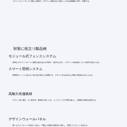
コストパフォーマンスに優れた素材や、デザインの幅を広げる新しい工法を積極的に導入・提案する。
​対策に役立つ製品例
モジュール式フェンスシステム
多様なデザインパターンと素材を組み合わせ可能で、施工性も高く、デザインの自由度とコスト効率を両立させる。
スマート照明システム
時間帯やシーンに合わせて光の色や明るさを調整でき、デザイン性を高めると同時に防犯性も向上させる。
高耐久性舗装材
デザイン性に優れ、かつ耐久性・耐候性が高いため、メンテナンスの手間を減らし、長期的な美観を維持する。
デザインウォールパネル
様々なテクスチャーや色合いがあり、門構えや壁面を個性的に演出し、空間にアクセントを加える。