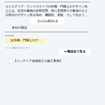
エクステリア・ランドスケープの外構・門構えのデザイン向
上とは、住宅や建物の外部空間、特に玄関周りや敷地の入り
口部分のデザイン性を高め、機能性、美観、そして住まう人
の満足度を向上させる取り組みです。単なる建物の付帯設備
すべてを表示する
ではなく、空間全体の魅力を引き出し、個性やライフスタイ
各社の製品
ルを表現する重要な要素として捉えられます。
絞り込み条件：
外構・門構えのデ...
​▼チェックした製品のカタログをダウンロード
製品名で見る
【インテリア金物加工の施工事例】