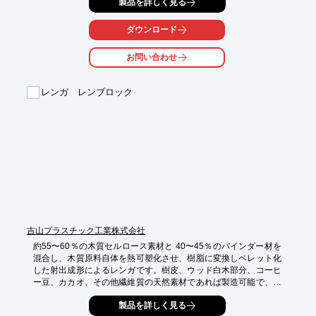
製品を詳しく見る
ダウンロード
お問い合わせ
レンガ レンブロック
吉山プラスチック工業株式会社
約55〜60％の木質セルロース素材と 40〜45％のバインダー材を
混合し、木質原料自体を熱可塑化させ、樹脂に変換しペレット化
した射出成形によるレンガです。樹皮、ウッド白木部分、コーヒ
ー豆、カカオ、その他繊維質の天然素材であれば製造可能で、有
機資源を有効活用し、国内生産をすることで、自然環境の保護に
製品を詳しく見る
もつながります