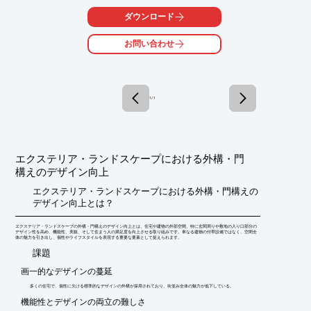
ダウンロード
お問い合わせ
1 / 1
エクステリア・ランドスケープにおける外構・門
構えのデザイン向上
エクステリア・ランドスケープにおける外構・門構えの
デザイン向上とは？
エクステリア・ランドスケープの外構・門構えのデザイン向上とは、住宅や建物の外部空間、特に玄関周りや敷地の入り口部分の
デザイン性を高め、機能性、美観、そして住まう人の満足度を向上させる取り組みです。単なる建物の付帯設備ではなく、空間全
体の魅力を引き出し、個性やライフスタイルを表現する重要な要素として捉えられます。
​課題
画一的なデザインの蔓延
多くの住宅で、個性に欠ける標準的なデザインの外構が採用されており、街並み全体の魅力が低下している。
機能性とデザインの両立の難しさ