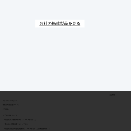
各社の掲載製品を見る
会社情報
​プライバシーポリシー
​情報の外部伝達について
利用規約
イプロス関連サービス
> 製造業向け情報検索サイト イプロスものづくり
> BtoB向け情報検索サイト イプロス
> 製造業特化の用途別課題解決 | イプロスものづくり業界別専門サイト