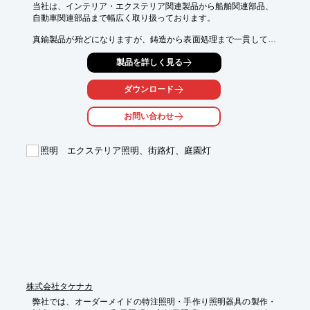
当社は、インテリア・エクステリア関連製品から船舶関連部品、

自動車関連部品まで幅広く取り扱っております。

真鍮製品が殆どになりますが、鋳造から表面処理まで一貫して受
注可能、

製品を詳しく見る
小ロット、多品種にも対応いたします。

また現在の主力は、グレモンハンドル(水、空気、音等を遮断する

ダウンロード
特殊なドアのハンドル)となっております。

ご要望の際はお気軽にお問い合わせください。

お問い合わせ
※詳しくはPDFをダウンロードして頂くか、お問い合わせくださ
い。
照明 エクステリア照明、街路灯、庭園灯
株式会社タケナカ
弊社では、オーダーメイドの特注照明・手作り照明器具の製作・