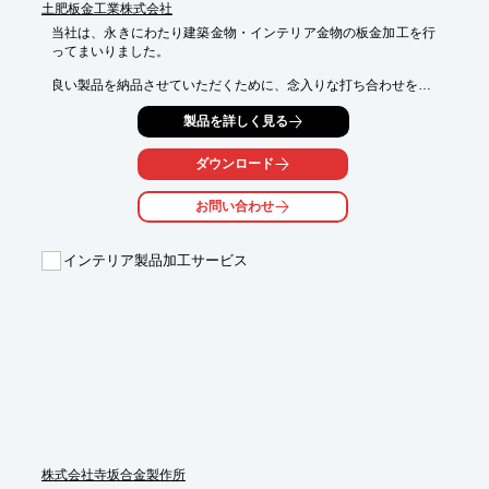
土肥板金工業株式会社
当社は、永きにわたり建築金物・インテリア金物の板金加工を行
ってまいりました。

良い製品を納品させていただくために、念入りな打ち合わせを

させて頂き、全ての加工を溶接するのではなく曲げて強度を出す
製品を詳しく見る
といった

工夫や見た目の仕上がりにも気を使い、ステンレスの加工などは

特にシビアに行っております。

ダウンロード
あらゆる板金のご要望にお応えいたしますので、

お問い合わせ
まずはお気軽にお問い合わせください。

【特長】

インテリア製品加工サービス
■熟練工によるスピード対応

■余裕を持った工程管理

■材料の提案も可能

※詳しくはPDFをダウンロードして頂くか、お気軽にお問い合わ
せ下さい。
株式会社寺坂合金製作所