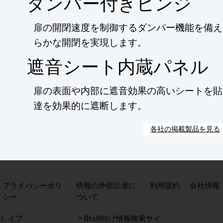
ダンパー付きヒンジ
扉の開閉速度を制御するダンパー機能を備え
らかな開閉を実現します。
遮音シート内蔵パネル
扉の表面や内部に遮音効果の高いシートを貼
達を効果的に遮断します。
各社の掲載製品を見る
​情報の外部伝達に
​プライバシーポリ
利用規約
会社情報
ついて
シー
ト イプ
> BtoB向け情報検索サイ