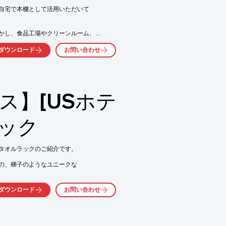
気軽にお問い合わせください。
自宅で本棚として活用いただいて

かし、食品工場やクリーンルーム、

品。

ダウンロード
お問い合わせ
雰囲気に合わせて高級感のある

テリアの一つとして使われる方も

いただけますので、導入を

ルス】[USホテ
問い合わせください。

ラック
れな空間を演出

画、雑誌、絵本、写真集など、

5段タオルラックのご紹介です。

気軽にお問い合わせ下さい。
の、梯子のようなユニークな

だけでなく、リビングや玄関で

ダウンロード
お問い合わせ
合わせ自由に使えます。
