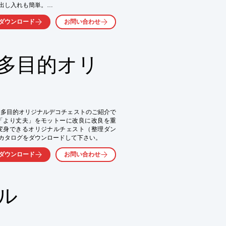
出し入れも簡単。

クラクできます。(三面鏡の場合)

ダウンロード
お問い合わせ
です。

ができる

 多目的オリ
ラクラク

気軽にお問い合わせ下さい。
　多目的オリジナルデコチェストのご紹介で
「より丈夫」をモットーに改良に改良を重
変身できるオリジナルチェスト（整理ダン
カタログをダウンロードして下さい。
ダウンロード
お問い合わせ
ネル