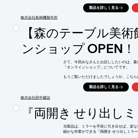
ケットやマルチカバーなどの製品に最適

製品を詳しく見る
●ウォッシャブル対応が可能で、洗い替え需要
●金属糸（SUSステンレス等）やモノフィ
株式会社島精機製作所
アイテム/風合いなどを実現
【森のテーブル美術
ンショップ OPEN！
さて、今回みなさんとお話ししたいのは、森
「オンラインショップ」についてです。

もうご覧いただけましたでしょうか。こちら
登録されています。

製品を詳しく見る
「無垢板が天板になってるテーブルが欲しい
一点一点ご覧いただけるよう、情報を整えてあ
株式会社田中建設
※ブログの詳細内容は、関連リンクより閲覧
『両開き せり出し
　詳しくは、お気軽にお問い合わせ下さい。
当製品は、ミラーを手前に引き出せば、楽な
細かな作業ができる『両開き せり出しミラー