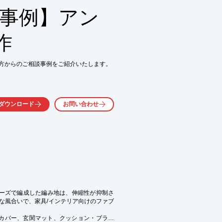
ルから、長年直接輸入取引をしています。

談事例】アン
自社工場設備にてブレンド配合、オリジナ
ら製造しています。

作
いただければ製品作りをサポートいたしま
方からのご相談事例をご紹介いたします。



品を少ロットで製作したい。

材も使用

ダウンロード
お問い合わせ
（OEM）

を削減したい

大きく取りたい

調な仕上りにしたい

。
だけます。

。
リーズで編成した編み地は、伸縮性が抑制さ
な風合いで、家具/インテリア向けのファブ
カバー、玄関マット、クッション・ブラン