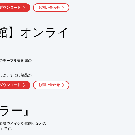
ダウンロード
お問い合わせ
にも対応

ラメントなどの特殊素材にも対応し、新たな
館】オンライ
のテーブル美術館の

には、すでに製品が

ダウンロード
お問い合わせ
な」という方に、ゆっくりと

りますよ。

いただけます。

ミラー』
姿勢でメイクや髭剃りなどの

』です。
