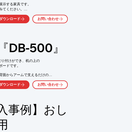
展示する家具です。

みてください。

れます。

ダウンロード
お問い合わせ
保管してみてください。

off状態の時は黒(ブラック)であり、センサ
視して見ることができます。

DB-500』
頼性が高く、単価が安くて家具や家電製品
取り付けができ、机の上の

ードです。

背面からアームで支えるだけの

ダウンロード
お問い合わせ
ォンを立てかけたりできます。

ださい。

入事例】おし
用