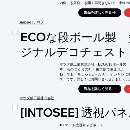
内側にも外側にも開く両開きなので、小物の
合わせ鏡にすればヘアスタイルのチェックもラ
製品を詳しく見る
また、細枠のアルミフレームでスタイリッシュ
株式会社カワノ
【特長】

■楽な姿勢でメイクや髭剃りなどの細かな作業
ECOな段ボール製
■内側にも外側にも開く両開き

■小物の出し入れも簡単

■合わせ鏡にすればヘアスタイルのチェックも
ジナルデコチェスト
■細枠のアルミフレームでスタイリッシュ

※詳しくはPDF資料をご覧いただくか、お
マツダ紙工業株式会社　ECOな段ボール製
す。ものづくりの町・東大阪で生まれた、
ね、でも「ちょっとかわいい」オシャレに
ス）です。詳しくはお問い合わせ、もしくは
製品を詳しく見る
マツダ紙工業株式会社
[INTOSEE] 透視パ
■スマート透視キャビネット
