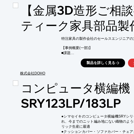
私たちはコルクの取扱量が世界一のポルトガ
【金属3D造形ご相
品質の良いコルク粒を様々なサイズで仕入れ
ルのコルクブロックをニーズに合わせて一か
ティーク家具部品製
◆アイデアの具現化をサポートします

まだ詳細が決まっていない段階でもご相談
す。

特注家具の製作会社のセールスエンジニアの
【特徴】

【事例概要(一部)】

◆幅広い対応が可能な3D加工技術

■課題

◆自社工場内にてコルクブロックを加工・製造
・特注アンティーク調チェアの脚先用金属部
◆日本国内にて使用されたコルクのリサイクル
製品を詳しく見る
■ご要望

◆様々なデザインのオリジナルアイテム製作可
・12個のみ製作のため、金型にかかるコスト
◆プリント印刷可

・木材部品を差し込むため、差込部の形状を
株式会社DOHO
・細部までこだわりを持たせたアンティーク
※詳しくは、お気軽にお問い合わせください
コンピュータ横編機
※事例の詳細内容は、関連リンクより閲覧いた
　詳しくは、お気軽にお問い合わせください
SRY123LP/183LP
●シマセイキのコンピュータ横編機SRYシ
れ、今までのニット編み地にない織物のよう
リック生産に最適

●クッションカバー・ソファカバー・チェア