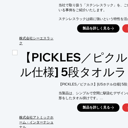
※詳しくは関連リンクをご覧いただくか、お
当社で取り扱う「ステンレスラック」を、ご
いる事例をご紹介いたします。

ステンレスラックは錆に強いという特性を活
レストランの厨房などで使われることの多い製
製品を詳しく見る
その一方で今回のお客様のように、お部屋の
ステンレスラックをオシャレに設置し、イン
株式会社シーエスラッ
いらっしゃいます。

ク
業務用としてもインテリア用としてもご使用
【PICKLES／ピク
ご検討いただいているお客様は、お気軽にお
【導入効果】

ル仕様] 5段タオル
■ステンレス特有の高級感のある光沢がおしゃ
■棚の高さは、50mm間隔で変更可能

■専門書、ビジネス書、文庫本、コミック・漫
　幅広い本のサイズに対応できる

【PICKLES／ピクルス】[USホテル仕様] 
※詳しくはPDF資料をご覧いただくか、お
当製品は、シンプルで空間に馴染むデザイン
形をしたタオル掛けです。

お風呂場やランドリールームなどの水まわり
製品を詳しく見る
帽子やスカーフをかけたり、生活スタイルに
株式会社アトミックホ
【特長】

ーム・インターナショ
■シンプルで空間に馴染むデザイン

ナル