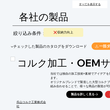
ることを目指します。
すべてを表示する
各社の製品
絞り込み条件：
収納力向上
​▼チェックした製品のカタログをダウンロード
一括
コルク加工・OEM
当社では独自の加工技術×素材でアイデアを
ます。

オリジナルブレンドで製造した大型コルクブ
組み合わせることで、様々な商品の製造が可能
◆3D加工技術

製品を詳しく見る
特注の5軸マシニングセンタ加工機の導入と
型のものまで様々な形状のものが加工可能。

呉山コルク工業株式会
社
◆オリジナルコルクブレンド
