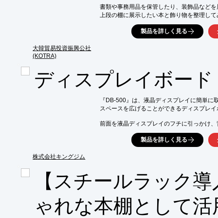
書類や事務用品を保管したり、装飾品などを
上段の棚に展示したい本と飾り物を整理して
透視機能であなたの空間を特別なものにしてく
製品を詳しく見る
重要な物や機密文書は下段の収納スペースに
■特徴

大韓貿易投資振興公社
(KOTRA)
INTOSEEが独自開発した透視パネルは、普段
ーを通じてon作動すれば透明状態で内部を透
ディスプレイボード『
既存技術である液晶基盤の製品と比較して信
にも接木が可能です。

『DB-500』は、液晶ディスプレイに簡単に
・液晶(LC)未使用方式で価格が安い

スペースを広げることができるディスプレイボ
・簡便な設置

・可変透過率85%以上

前面を液晶ディスプレイのフチに引っかけ、
・優れたブラックを実現

簡単設置。アームの角度は簡単に調整可能。

・UV&IR 95%以上カット

製品を詳しく見る
・低電力消費
また、ペンを収納したり、名刺やスマートフ
ご用命の際は、当社へお気軽にお問い合わせく
株式会社キングジム
【特長】

【スチールラック導
■工具いらずで簡単取り付け

■便利な小物収納スペース

■様々な液晶ディスプレイに対応

ゃれな本棚として活
■パーティションにも取り付け可能
