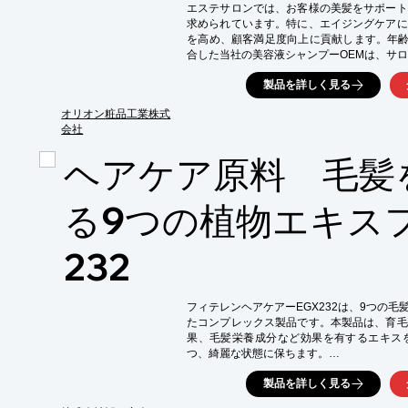
エステサロンでは、お客様の美髪をサポート
*   オリジナルシャンプーによる、サロンの
求められています。特に、エイジングケアに
*   物販による売上アップ

を高め、顧客満足度向上に貢献します。年齢
※詳しくはPDF資料をご覧いただくか、お
合した当社の美容液シャンプーOEMは、サロ
また当資料では、美容液シャンプーOEMの特
製品を詳しく見る
オリジナルブランドでの製品化をご検討の方に
オリオン粧品工業株式
使用感サンプルをご用意しておりますので、
会社
【活用シーン】

ヘアケア原料 毛髪
・エステ施術後のホームケア提案

・物販による収益向上

る9つの植物エキス
【導入の効果】

・顧客の髪の悩みに寄り添い、信頼度向上

・サロンのブランドイメージ向上

232
・リピーター獲得による売上増加

※詳しくはPDF資料をご覧いただくか、お
フィテレンヘアケアーEGX232は、9つの
たコンプレックス製品です。本製品は、育毛
果、毛髪栄養成分など効果を有するエキス
つ、綺麗な状態に保ちます。

＜植物エキスの役割＞

製品を詳しく見る
・微量循環への血流を改善し、毛根への血流