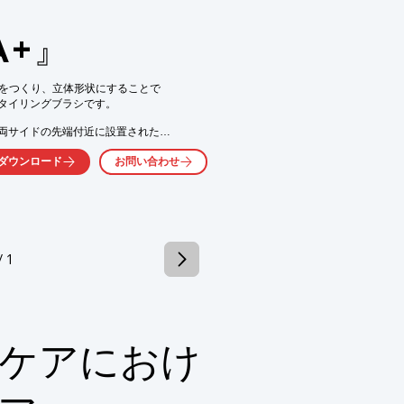
A+』
レ花、セイヨウアカマツ球果、ローズマリ
部をつくり、立体形状にすることで

菌作用による抗ふけ効果、炎症効果

タイリングブラシです。

両サイドの先端付近に設置された

レ花、クレソン(オランダガラシ)のエキ
ち上げ髪全体を

富に含有しています。

ダウンロード
お問い合わせ
でなく、ブラシ本体からも

しており、余分な皮脂の除去機能がありま
にご相談ください。

/ 1
ンをかけて髪のツヤを引き出す

がたまり、髪が内側から素早く乾く

、お気軽にお問い合わせください。
ケアにおけ