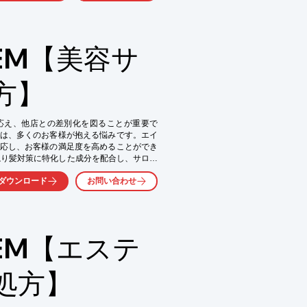
トから承っております。また当資料では、ヘ


には、使用感サンプルをご用意しておりま
い。

EM【美容サ
方】
応え、他店との差別化を図ることが重要で
は、多くのお客様が抱える悩みです。エイ
応し、お客様の満足度を高めることができ
ねり髪対策に特化した成分を配合し、サロン
気軽にお問い合わせ下さい。
供します。

ダウンロード
お問い合わせ
から承っております。

徴をご紹介しております。

は、

まずは当社までお気軽にご相談ください。

EM【エステ
処方】
足度向上
