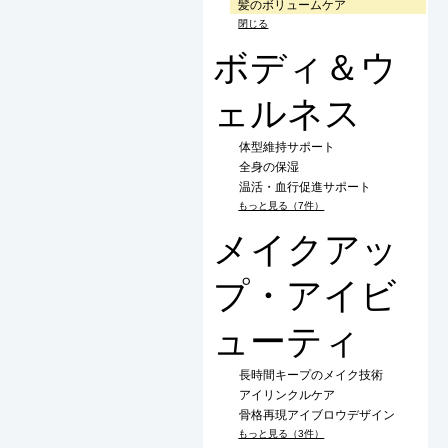
髪のボリュームケア
閉じる
ボディ＆ウ
ェルネス
体型維持サポート
全身の保湿
温活・血行促進サポート
もっと見る（7件）
メイクアッ
プ・アイビ
ューティ
長時間キープのメイク技術
アイリンクルケア
骨格再現アイブロウデザイン
もっと見る（3件）