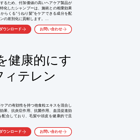
するため、付加価値の高いヘアケア製品が
ブランドイメージ向上

特化したシャンプーは、施術との相乗効果
からくる“うねり髪”をケアできる成分を配
気軽にお問い合わせ下さい。
ンの差別化に貢献します。

徴をご紹介しております。

ダウンロード
お問い合わせ
は、

まずは当社までお気軽にご相談ください。

を健康的にす
フィテレン
気軽にお問い合わせ下さい。
毛髪ケアの有効性を持つ他食粒エキスを混合し
効果、抗炎症作用、抗菌作用、血流促進効
を配合しており、毛髪や頭皮を健康的で且
ダウンロード
お問い合わせ
量を増大させ、毛根への栄養や酸素の供給