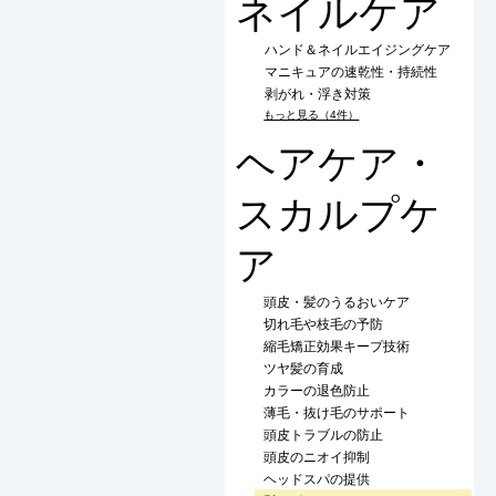
ネイルケア
ハンド＆ネイルエイジングケア
マニキュアの速乾性・持続性
剥がれ・浮き対策
もっと見る（4件）
ヘアケア・
スカルプケ
ア
頭皮・髪のうるおいケア
切れ毛や枝毛の予防
縮毛矯正効果キープ技術
ツヤ髪の育成
カラーの退色防止
薄毛・抜け毛のサポート
頭皮トラブルの防止
頭皮のニオイ抑制
ヘッドスパの提供