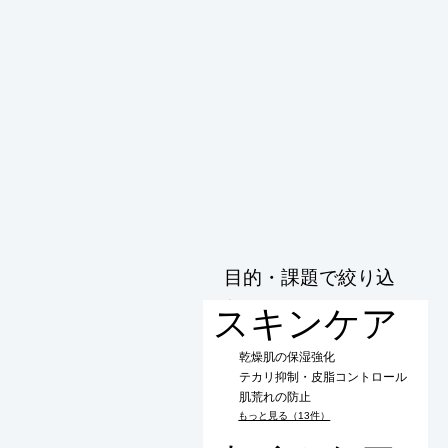
目的・課題で絞り込
む
スキンケア
乾燥肌の保湿強化
テカリ抑制・皮脂コントロール
肌荒れの防止
もっと見る（13件）