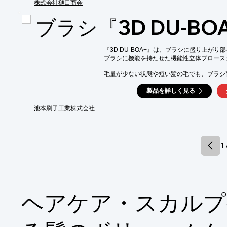
の改善効果を期待できます。

株式会社樋口商会
アルニカ花、ニンニク根のエキス：降圧作用

ブラシ『3D DU-BO
オドリコソウ花のエキス：血行促進作用

・清潔な頭皮環境の保護が期待できます。

アルニカ花、ゴボウ根、ニンニク根、カミツ
『3D DU-BOA+』は、ブラシに盛り上がり
ー葉のエキス：脂漏症に関わる菌や真菌の殺
ブラシに機能を持たせた機能性立体ブロース
・育毛や皮脂の分泌の調整が期待できます。

毛量が少ない状態や短い髪の毛でも、ブラシ
アルニカ花、ゴボウ根、ニンニク根、カミツ
枝部が髪の根元からすくい上げる様に髪を立
ス：育毛と皮脂分泌の調整に必要な成分を豊
製品を詳しく見る
ボリュームアップさせることが可能です。

・頭皮の活性化が期待できます。

また、除電繊維と金属アースにより、髪だけ
池本刷子工業株式会社
セイヨウキズタのエキス：サポノシドを含有
静電気が除去されます。ご要望の際はお気軽
す。
【特長】

■ツヤ髪　テンション

1 
　・3Dブラシの形状部に髪をあて、テンショ
■髪速乾　ドライ

　・盛り上がり部の壁にドライヤーからの熱
※詳しくはPDFをダウンロードして頂くか
ヘアケア・スカルプ