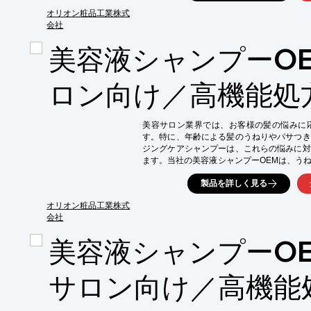
当社では、このヘアミルクのOEMを小ロッ
アミルクOEMの特徴をご紹介しております。
オリオン粧品工業株式
オリジナルブランドでの製品化をご検討の方
会社
すので、まずは当社までお気軽にご相談くださ
美容液シャンプーO
【活用シーン】

・新商品のラインナップ拡充

・既存製品の差別化

ロン向け／高機能処
・高付加価値製品の開発

【導入の効果】

美容サロン業界では、お客様の髪の悩みに
・手軽に高いトリートメント効果を付与

す。特に、年齢による髪のうねりやパサつき
・エンドユーザーの満足度向上

ジングケアシャンプーは、これらの悩みに対
・ブランドイメージの向上

ます。当社の美容液シャンプーOEMは、う
※詳しくはPDF資料をご覧いただくか、お
のオリジナルシャンプーとして、付加価値を提
製品を詳しく見る
当社では、このシャンプーのOEMを小ロット
また当資料では、美容液シャンプーOEMの特
オリオン粧品工業株式
オリジナルブランドでの製品化をご検討の方に
会社
使用感サンプルをご用意しておりますので、
美容液シャンプーO
【活用シーン】

*   サロンの物販商品として

*   施術後のホームケア提案として

サロン向け／高機能
【導入の効果】

*   お客様の髪の悩みに応えることで、顧客満