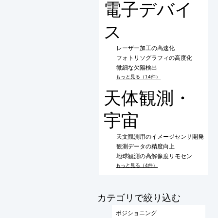
電子デバイ
ス
レーザー加工の高速化
フォトリソグラフィの高度化
微細な欠陥検出
もっと見る（14件）
天体観測・
宇宙
天文観測用のイメージセンサ開発
観測データの精度向上
地球観測の高解像度リモセン
もっと見る（4件）
​カテゴリで絞り込む
ポジショニング