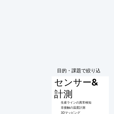
目的・課題で絞り込
む
センサー&
計測
生産ラインの異常検知
非接触の温度計測
3Dマッピング