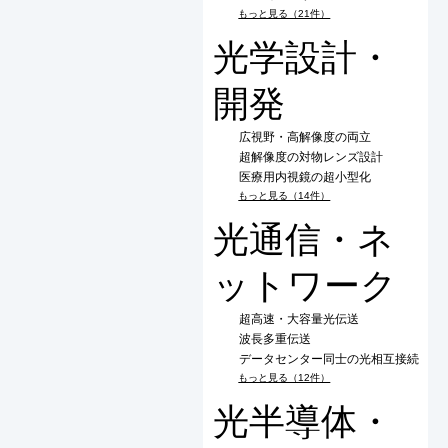
もっと見る（21件）
光学設計・
開発
広視野・高解像度の両立
超解像度の対物レンズ設計
医療用内視鏡の超小型化
もっと見る（14件）
光通信・ネ
ットワーク
超高速・大容量光伝送
波長多重伝送
データセンター同士の光相互接続
もっと見る（12件）
光半導体・