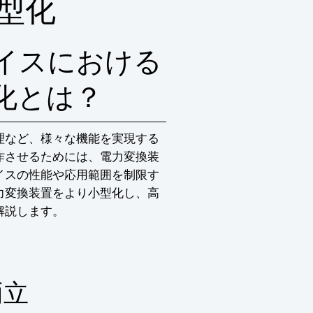
型化
イスにおける
化とは？
理など、様々な機能を実現する
作させるためには、電力変換装
イスの性能や応用範囲を制限す
力変換装置をより小型化し、高
解説します。
両立