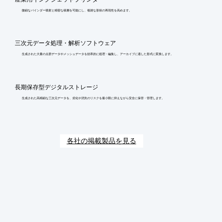
微細なバインダー噴射と精密な積層を可能にし、複雑な形状の再現性を高めます。
三次元データ処理・解析ソフトウェア
生成された大量の点群データやメッシュデータを効率的に処理・編集し、アーカイブに適した形式に変換します。
長期保存型デジタルストレージ
生成された高精細な三次元データを、劣化や消失のリスクを最小限に抑えながら安全に保管・管理します。
各社の掲載製品を見る