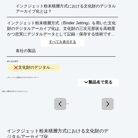
インクジェット粉末積層方式における文化財のデジタル
アーカイブ化とは？
インクジェット粉末積層方式（Binder Jetting）を用いた文化
財のデジタルアーカイブ化は、文化財の三次元形状を高精度
かつ忠実にデジタルデータとして記録・保存する技術です。
インクジェットヘッドからバインダー（接着剤）を噴射し、
すべてを表示する
粉末状の材料を一層ずつ積層していくことで、複雑な形状や
各社の製品
微細なディテールも再現可能です。これにより、文化財の劣
化や災害による消失に備え、後世への継承、研究、教育、レ
プリカ制作などに活用できるデジタル資産を構築します。
絞り込み条件：
文化財のデジタル...
​▼チェックした製品のカタログをダウンロード
製品名で見る
​お探しの製品は見つかりませんでした。
1 / 1
インクジェット粉末積層方式における文化財のデ
ジタルアーカイブ化