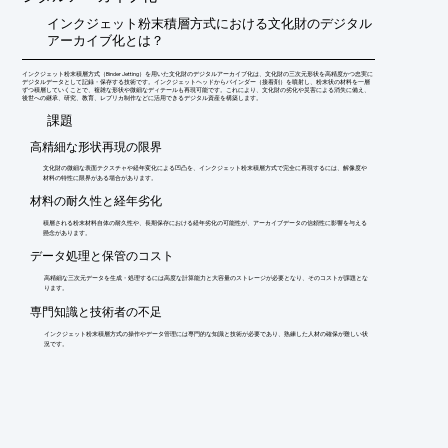
インクジェット粉末積層方式における文化財のデジタル
アーカイブ化とは？
インクジェット粉末積層方式（Binder Jetting）を用いた文化財のデジタルアーカイブ化は、文化財の三次元形状を高精度かつ忠実に
デジタルデータとして記録・保存する技術です。インクジェットヘッドからバインダー（接着剤）を噴射し、粉末状の材料を一層
ずつ積層していくことで、複雑な形状や微細なディテールも再現可能です。これにより、文化財の劣化や災害による消失に備え、
後世への継承、研究、教育、レプリカ制作などに活用できるデジタル資産を構築します。
​課題
高精細な形状再現の限界
文化財の微細な表面テクスチャや経年変化による凹凸を、インクジェット粉末積層方式で完全に再現するには、解像度や
材料の特性に限界がある場合があります。
材料の耐久性と経年劣化
積層される粉末材料自体の耐久性や、長期保存における経年劣化の可能性が、アーカイブデータの信頼性に影響を与える
懸念があります。
データ処理と保管のコスト
高精細な三次元データを生成・処理するには高度な計算能力と大容量のストレージが必要となり、そのコストが課題とな
ります。
専門知識と技術者の不足
インクジェット粉末積層方式の操作やデータ管理には専門的な知識と技術が必要であり、熟練した人材の確保が難しい状
況です。