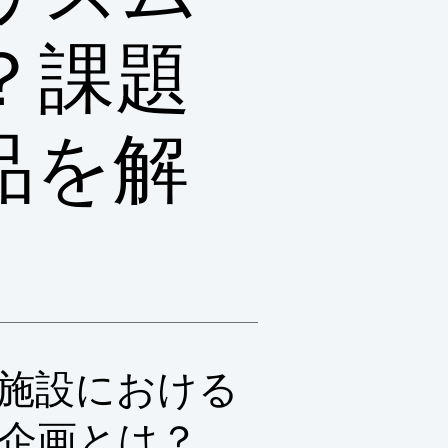
？課題
品を解
施設における
企画とは？