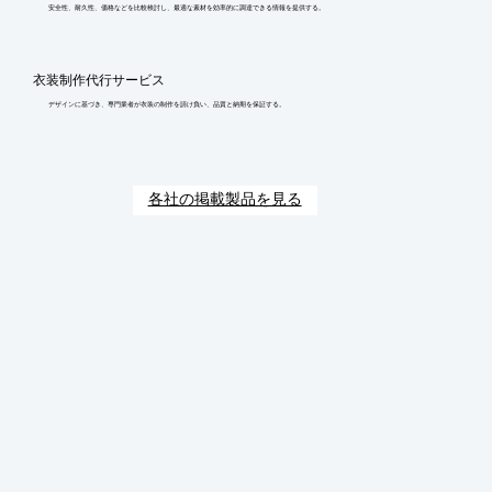
安全性、耐久性、価格などを比較検討し、最適な素材を効率的に調達できる情報を提供する。
衣装制作代行サービス
デザインに基づき、専門業者が衣装の制作を請け負い、品質と納期を保証する。
各社の掲載製品を見る