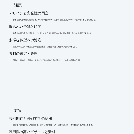
​課題
デザインと安全性の両立
子どもたちが安全に着用でき、かつ発表会のテーマに合った魅力的なデザインを実現することの難しさ。
限られた予算と時間
保育士の業務負担が増える中で、限られた予算と時間内で質の高い衣装を制作する必要があること。
多様な体型への対応
園児一人ひとりの体型に合わせた調整や、成長を見越したサイズ設定の難しさ。
素材の選定と管理
肌触りや耐久性、洗濯のしやすさなどを考慮した素材選びと、その後の管理の手間。
​対策
共同制作と外部委託の活用
保護者や地域住民との共同制作、または専門業者への一部委託により、負担軽減と質の向上を図る。
汎用性の高いデザインと素材