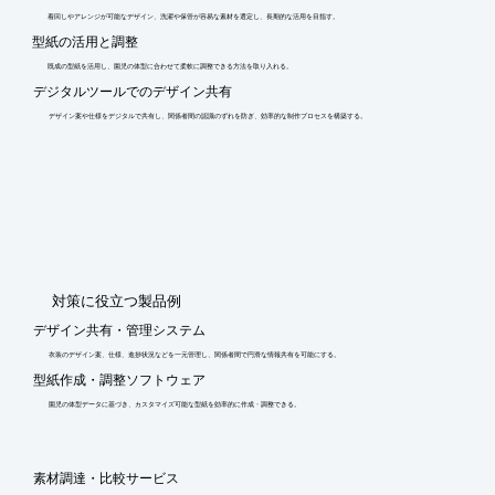
着回しやアレンジが可能なデザイン、洗濯や保管が容易な素材を選定し、長期的な活用を目指す。
型紙の活用と調整
既成の型紙を活用し、園児の体型に合わせて柔軟に調整できる方法を取り入れる。
デジタルツールでのデザイン共有
デザイン案や仕様をデジタルで共有し、関係者間の認識のずれを防ぎ、効率的な制作プロセスを構築する。
​対策に役立つ製品例
デザイン共有・管理システム
衣装のデザイン案、仕様、進捗状況などを一元管理し、関係者間で円滑な情報共有を可能にする。
型紙作成・調整ソフトウェア
園児の体型データに基づき、カスタマイズ可能な型紙を効率的に作成・調整できる。
素材調達・比較サービス