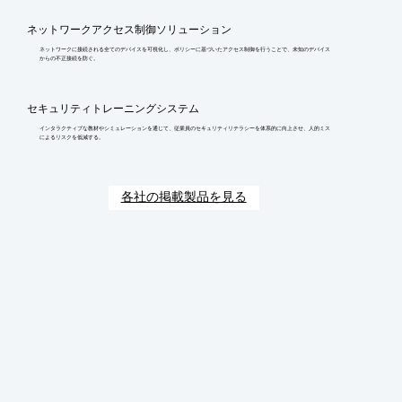
ネットワークアクセス制御ソリューション
ネットワークに接続される全てのデバイスを可視化し、ポリシーに基づいたアクセス制御を行うことで、未知のデバイス
からの不正接続を防ぐ。
セキュリティトレーニングシステム
インタラクティブな教材やシミュレーションを通じて、従業員のセキュリティリテラシーを体系的に向上させ、人的ミス
によるリスクを低減する。
各社の掲載製品を見る