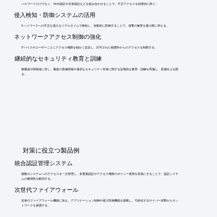
パスワードだけでなく、SMS認証や生体認証などを組み合わせることで、不正アクセスを効果的に防ぐ。
侵入検知・防御システムの活用
ネットワークへの不正な侵入をリアルタイムで検知し、自動的に防御することで、攻撃の被害を最小限に抑える。
ネットワークアクセス制御の強化
デバイスやユーザーごとにアクセス権限を細かく設定し、許可された範囲外からのアクセスを制限する。
継続的なセキュリティ教育と訓練
教職員や関係者に対し、最新の脅威情報や適切なセキュリティ対策に関する定期的な教育・訓練を実施し、意識向上を図
る。
​対策に役立つ製品例
統合認証管理システム
複数のシステムへのアクセスを一元管理し、多要素認証やアクセス権限のポリシー適用を容易にすることで、認証システ
ムの脆弱性を解消する。
次世代ファイアウォール
従来のファイアウォール機能に加え、アプリケーション制御や侵入防御機能を搭載し、巧妙化するサイバー攻撃からネッ
トワークを保護する。