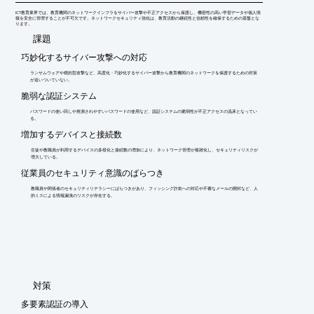
ICT教育業界では、教育機関のネットワークインフラをサイバー攻撃や不正アクセスから保護し、機密性の高い学習データや個人情
報を安全に管理することが不可欠です。ネットワークセキュリティ強化は、教育活動の継続性と信頼性を確保するための基盤とな
ります。
​課題
巧妙化するサイバー攻撃への対応
ランサムウェアや標的型攻撃など、高度化・巧妙化するサイバー攻撃から教育機関のネットワークを保護するための対策
が追いついていない。
脆弱な認証システム
パスワードの使い回しや推測されやすいパスワードの使用など、認証システムの脆弱性が不正アクセスの温床となってい
る。
増加するデバイスと接続数
生徒や教職員が利用するデバイスの多様化と接続数の増加により、ネットワーク管理が複雑化し、セキュリティリスクが
増大している。
従業員のセキュリティ意識のばらつき
教職員や関係者のセキュリティリテラシーにばらつきがあり、フィッシング詐欺への対応や不審なメールの開封など、人
的ミスによる情報漏洩のリスクが存在する。
​対策
多要素認証の導入