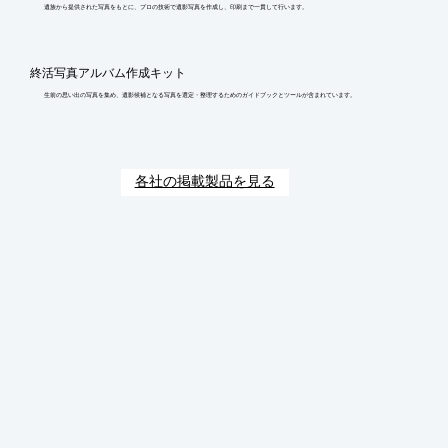
遺族から提供された写真をもとに、プロの技術で遺影写真を作成し、印刷まで一貫して行います。
終活写真アルバム作成キット
生前の思い出の写真を集め、遺影候補となる写真を選定・整理するためのガイドブックとツールが含まれています。
各社の掲載製品を見る