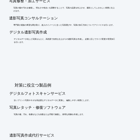
写真修整・加工サービス
写真の傷や汚れを修復し、明るさや色合いを調整することで、写真の品質を向上させ、遺影としてふさわしい状態に仕上
げます。
遺影写真コンサルテーション
専門家が遺族の希望を聞き取り、故人のイメージに合った写真選びや、写真の加工方針についてアドバイスを行います。
デジタル遺影写真作成
デジタルデータ化した写真をもとに、高画質で自然な仕上がりの遺影写真を作成し、必要に応じてサイズ変更や背景加工
を行います。
​対策に役立つ製品例
デジタルフォトスキャンサービス
古いプリント写真やネガを高品質なデジタルデータに変換し、編集しやすい状態にします。
写真レタッチ・修復ソフトウェア
写真の傷、汚れ、色褪せなどを自動または手動で修復し、鮮明な画像を作成します。
遺影写真作成代行サービス