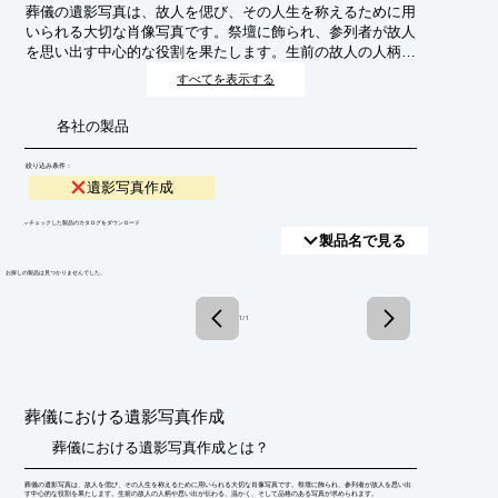
葬儀の遺影写真は、故人を偲び、その人生を称えるために用
いられる大切な肖像写真です。祭壇に飾られ、参列者が故人
を思い出す中心的な役割を果たします。生前の故人の人柄や
思い出が伝わる、温かく、そして品格のある写真が求められ
すべてを表示する
ます。
各社の製品
絞り込み条件：
遺影写真作成
​▼チェックした製品のカタログをダウンロード
製品名で見る
​お探しの製品は見つかりませんでした。
1 / 1
葬儀における遺影写真作成
葬儀における遺影写真作成とは？
葬儀の遺影写真は、故人を偲び、その人生を称えるために用いられる大切な肖像写真です。祭壇に飾られ、参列者が故人を思い出
す中心的な役割を果たします。生前の故人の人柄や思い出が伝わる、温かく、そして品格のある写真が求められます。