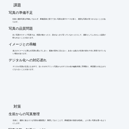
​課題
写真の準備不足
生前に遺影写真を準備しておらず、葬儀直前に慌てて古い写真を探すケースが多く、適切な写真が見つからないことがあ
ります。
写真の品質問題
古い写真やスナップ写真では、画質が粗かったり、顔がはっきり写っていなかったりして、遺影としてふさわしい品質が
得られないことがあります。
イメージとの乖離
故人のイメージと異なる写真を選んでしまい、遺族の意向に沿えない、あるいは故人の生前の姿を十分に表現できていな
い場合があります。
デジタル化への対応遅れ
デジタル写真が主流となる中で、古いネガやプリント写真からのデジタル化や編集作業に手間取り、希望通りの仕上がり
にならないことがあります。
​対策
生前からの写真整理
生前に、遺影に使えそうな写真を複数選び、整理しておくことで、葬儀直前の負担を軽減し、より良い写真を選べるよう
にします。