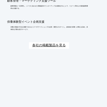
顧客管理・マーケティング支援ツール
顧客情報を一元管理し、ニーズに合わせた情報提供やフォローアップを自動化することで、リピート率向上や新規顧客獲
得を支援する。
供養体験型イベント企画支援
供養の意義や方法を体験できるセミナーやワークショップの企画・運営をサポートし、参加者の供養への関心を深め、具
体的な行動を促すサービス。
各社の掲載製品を見る