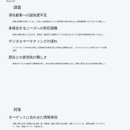
含まれます。
​課題
潜在顧客への認知度不足
供養の必要性を感じていない、あるいは具体的なサービス提供者の存在を知らない潜在顧客層へのアプローチが難しい。
多様化するニーズへの対応困難
従来の供養の形にとらわれず、多様化・個別化する顧客のニーズに合わせたサービス提供や情報発信が追いつかない。
デジタルマーケティングの遅れ
インターネットやSNSを活用した情報発信や集客手法に不慣れな事業者も多く、デジタルネイティブ世代へのリーチが限
定的。
競合との差別化の難しさ
類似のサービスを提供する事業者が多く、自社の強みや独自性を効果的に伝え、顧客に選ばれるための差別化が難しい。
​対策
ターゲットに合わせた情報発信
供養に関心を持つ可能性のある層（例：高齢者、相続に関心のある層）に響くコンテンツを、適切な媒体（ウェブサイ
ト、SNS、地域メディア）で発信する。