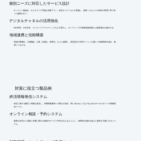
個別ニーズに対応したサービス設計
オンライン相談会、カスタマイズ可能な供養プラン、終活セミナーなどを実施し、顧客一人ひとりの状況や希望に寄り添
った提案を行う。
デジタルチャネルの活用強化
SEO対策、SNS広告、コンテンツマーケティングなどを導入し、オンラインでの情報収集段階から顧客接点を創出する。
地域連携と信頼構築
地域の葬儀社、介護施設、士業（弁護士、税理士）などと連携し、相互紹介や共同イベントを通じて信頼関係を築き、集
客につなげる。
​対策に役立つ製品例
終活情報発信システム
終活に関する幅広い情報を提供し、供養関連業者への関心を高め、問い合わせにつなげるためのポータルサイトや情報発
信ツール。
オンライン相談・予約システム
顧客が自宅から気軽に供養に関する相談やサービス予約を行えるようにし、地理的な制約を超えた集客を可能にするシス
テム。