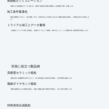
表面粗さシミュレーション
目標とする表面粗さデータに基づき、使用する砥粒の粒度や種類による影響を予測・評価します。
加工条件最適化
砥粒の種類だけでなく、加工速度、圧力、冷却方法などの条件と合わせて最適な砥粒を選定し、効率的な加工を目指しま
す。
トライアル加工とデータ蓄積
小規模なトライアル加工を実施し、結果をデータとして蓄積・分析することで、より精度の高い選定基準を確立します。
​対策に役立つ製品例
高硬度セラミック砥粒
硬度の高い金属材料の加工において、高い除去能力と耐久性を発揮し、加工時間を短縮します。
微細ダイヤモンド砥粒
精密な鏡面仕上げが必要な場合に、極めて微細な傷で表面を平滑化し、高い光沢を実現します。
特殊形状合成砥粒