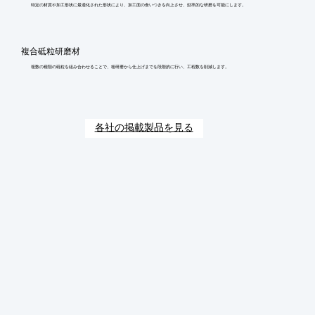
特定の材質や加工形状に最適化された形状により、加工面の食いつきを向上させ、効率的な研磨を可能にします。
複合砥粒研磨材
複数の種類の砥粒を組み合わせることで、粗研磨から仕上げまでを段階的に行い、工程数を削減します。
各社の掲載製品を見る