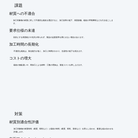
​課題
材質への不適合
加工対象物の材質に対して不適切な砥粒を選定すると、加工効率の低下、表面損傷、砥粒の早期摩耗などを引き起こしま
す。
要求仕様の未達
目的とする表面粗さや光沢が得られず、製品の品質基準を満たせない場合があります。
加工時間の長期化
不適切な砥粒は、除去能力が低く、加工に時間がかかり、生産性の低下を招きます。
コストの増大
砥粒の無駄遣いや、再加工による材料・工数の増加は、製造コストを押し上げます。
​対策
材質別適合性評価
加工対象物の材質特性（硬度、靭性など）と砥粒の特性（硬度、靭性、形状など）を照らし合わせ、最適な組み合わせを
評価します。