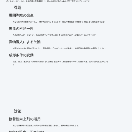
的としています。特に、食品容器や医療機器など、高い信頼性が求められる分野で不可欠なプロセスです。
​課題
層間剥離の発生
異なる素材間の接着力が不足し、層が剥がれてしまうことで、製品の機能低下や破損を引き起こす可能性があります。
層厚の不均一性
各層の厚みが均一でないと、製品の強度やバリア性が設計通りに発揮されず、品質にばらつきが生じます。
異物混入による欠陥
成形プロセス中に異物が混入すると、製品表面にブツやピンホールが発生し、外観不良や機能不全の原因となります。
成形条件の変動
温度、圧力、速度などの成形条件がわずかに変動するだけで、層間密着性や厚みに影響を与え、品質の安定性を損ないま
す。
​対策
接着性向上剤の活用
異なる素材間の界面接着力を高める添加剤を適切に配合し、層間剥離を抑制します。