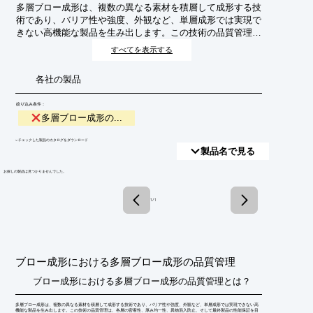
多層ブロー成形は、複数の異なる素材を積層して成形する技
術であり、バリア性や強度、外観など、単層成形では実現で
きない高機能な製品を生み出します。この技術の品質管理
は、各層の密着性、厚み均一性、異物混入防止、そして最終
すべてを表示する
製品の性能保証を目的としています。特に、食品容器や医療
機器など、高い信頼性が求められる分野で不可欠なプロセス
各社の製品
です。
絞り込み条件：
多層ブロー成形の...
​▼チェックした製品のカタログをダウンロード
製品名で見る
​お探しの製品は見つかりませんでした。
1 / 1
ブロー成形における多層ブロー成形の品質管理
ブロー成形における多層ブロー成形の品質管理とは？
多層ブロー成形は、複数の異なる素材を積層して成形する技術であり、バリア性や強度、外観など、単層成形では実現できない高
機能な製品を生み出します。この技術の品質管理は、各層の密着性、厚み均一性、異物混入防止、そして最終製品の性能保証を目