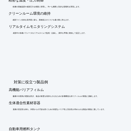
精密な温度・圧力制御
各層の溶融温度や成形圧力を精密に管理し、均一な層厚と良好な密着性を実現します。
クリーンルーム環境の維持
成形ライン全体を清浄度に保ち、異物混入のリスクを最小限に抑えます。
リアルタイムモニタリングシステム
成形中の各種パラメータをリアルタイムで監視・記録し、異常を早期に検知して是正します。
​対策に役立つ製品例
高機能バリアフィルム
酸素や水蒸気の透過を防ぎ、食品の鮮度を長持ちさせるための多層構造を持つフィルムの製造に貢献します。
生体適合性素材容器
薬液の安定性を保ち、外部からの汚染を防ぐための高度なバリア性と安全性が求められる製品の製造に適しています。
自動車用燃料タンク