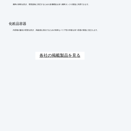
燃料の揮発を防ぎ、環境規制に対応するための多層構造を持つ燃料タンクの製造に利用できます。
化粧品容器
内容物の酸化や変質を防ぎ、高級感を演出するための特殊なバリア性や外観を持つ容器の製造に役立ちます。
各社の掲載製品を見る